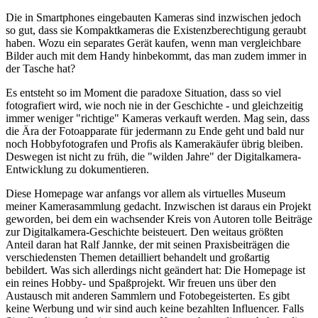
Die in Smartphones eingebauten Kameras sind inzwischen jedoch
so gut, dass sie Kompaktkameras die Existenzberechtigung geraubt
haben. Wozu ein separates Gerät kaufen, wenn man vergleichbare
Bilder auch mit dem Handy hinbekommt, das man zudem immer in
der Tasche hat?
Es entsteht so im Moment die paradoxe Situation, dass so viel
fotografiert wird, wie noch nie in der Geschichte - und gleichzeitig
immer weniger "richtige" Kameras verkauft werden. Mag sein, dass
die Ära der Fotoapparate für jedermann zu Ende geht und bald nur
noch Hobbyfotografen und Profis als Kamerakäufer übrig bleiben.
Deswegen ist nicht zu früh, die "wilden Jahre" der Digitalkamera-
Entwicklung zu dokumentieren.
Diese Homepage war anfangs vor allem als virtuelles Museum
meiner Kamerasammlung gedacht. Inzwischen ist daraus ein Projekt
geworden, bei dem ein wachsender Kreis von Autoren tolle Beiträge
zur Digitalkamera-Geschichte beisteuert. Den weitaus größten
Anteil daran hat Ralf Jannke, der mit seinen Praxisbeiträgen die
verschiedensten Themen detailliert behandelt und großartig
bebildert. Was sich allerdings nicht geändert hat: Die Homepage ist
ein reines Hobby- und Spaßprojekt. Wir freuen uns über den
Austausch mit anderen Sammlern und Fotobegeisterten. Es gibt
keine Werbung und wir sind auch keine bezahlten Influencer. Falls