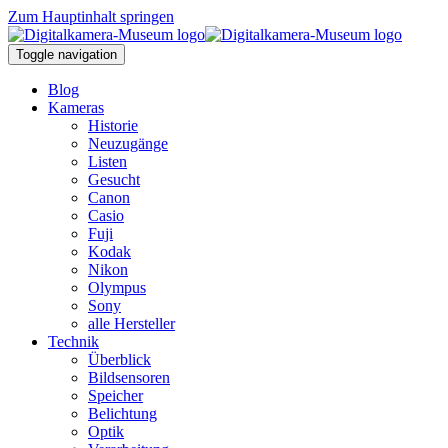
Zum Hauptinhalt springen
Toggle navigation
Blog
Kameras
Historie
Neuzugänge
Listen
Gesucht
Canon
Casio
Fuji
Kodak
Nikon
Olympus
Sony
alle Hersteller
Technik
Überblick
Bildsensoren
Speicher
Belichtung
Optik