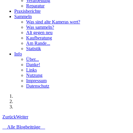
Verarbeitung
Reparatur
Praxisberichte
Sammeln
Was sind alte Kameras wert?
Was sammeln?
Alt gegen neu
Kaufberatung
Am Rande...
Statistik
Info
Über...
Danke!
Links
Nutzung
Impressum
Datenschutz
Zurück
Weiter
Alle Blogbeiträge