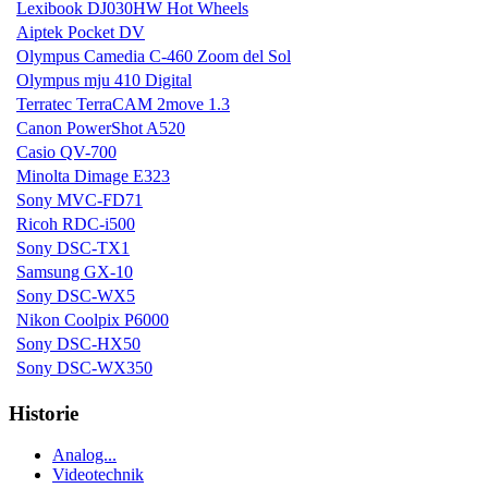
Lexibook DJ030HW Hot Wheels
Aiptek Pocket DV
Olympus Camedia C-460 Zoom del Sol
Olympus mju 410 Digital
Terratec TerraCAM 2move 1.3
Canon PowerShot A520
Casio QV-700
Minolta Dimage E323
Sony MVC-FD71
Ricoh RDC-i500
Sony DSC-TX1
Samsung GX-10
Sony DSC-WX5
Nikon Coolpix P6000
Sony DSC-HX50
Sony DSC-WX350
Historie
Analog...
Videotechnik