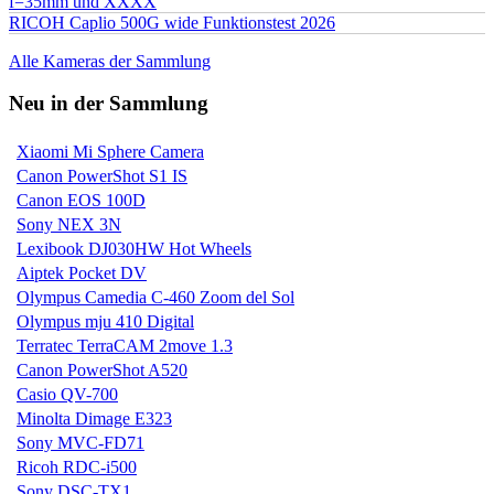
f=35mm und XXXX
RICOH Caplio 500G wide Funktionstest 2026
Alle Kameras der Sammlung
Neu in der Sammlung
Xiaomi Mi Sphere Camera
Canon PowerShot S1 IS
Canon EOS 100D
Sony NEX 3N
Lexibook DJ030HW Hot Wheels
Aiptek Pocket DV
Olympus Camedia C-460 Zoom del Sol
Olympus mju 410 Digital
Terratec TerraCAM 2move 1.3
Canon PowerShot A520
Casio QV-700
Minolta Dimage E323
Sony MVC-FD71
Ricoh RDC-i500
Sony DSC-TX1