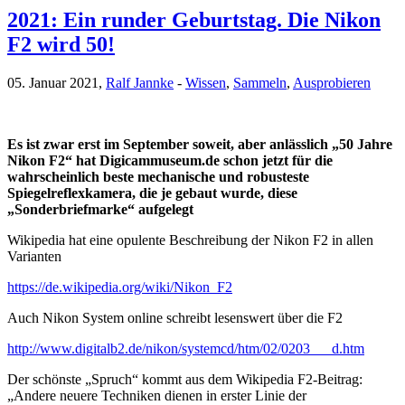
2021: Ein runder Geburtstag. Die Nikon
F2 wird 50!
05. Januar 2021,
Ralf Jannke
-
Wissen
,
Sammeln
,
Ausprobieren
Es ist zwar erst im September soweit, aber anlässlich „50 Jahre
Nikon F2“ hat Digicammuseum.de schon jetzt für die
wahrscheinlich beste mechanische und robusteste
Spiegelreflexkamera, die je gebaut wurde, diese
„Sonderbriefmarke“ aufgelegt
Wikipedia hat eine opulente Beschreibung der Nikon F2 in allen
Varianten
https://de.wikipedia.org/wiki/Nikon_F2
Auch Nikon System online schreibt lesenswert über die F2
http://www.digitalb2.de/nikon/systemcd/htm/02/0203___d.htm
Der schönste „Spruch“ kommt aus dem Wikipedia F2-Beitrag:
„Andere neuere Techniken dienen in erster Linie der