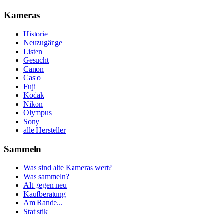
Kameras
Historie
Neuzugänge
Listen
Gesucht
Canon
Casio
Fuji
Kodak
Nikon
Olympus
Sony
alle Hersteller
Sammeln
Was sind alte Kameras wert?
Was sammeln?
Alt gegen neu
Kaufberatung
Am Rande...
Statistik