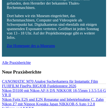
gefunden, dem Hersteller der bekannten Thales-
Rechenmaschinen.
Dort haben wir ein Museum eingerichtet, das
Rechenmaschinen, Computer und Videospiele als
Schwerpunkt hat. Digitalkameras sind ebenfalls mit einigen
spannenden Exponaten vertreten. Geöffnet ist jeden Sonntag
von 13 - 18 Uhr. Auf der Projekthomepage gibt es weitere
Infos.
Zur Homepage des µ-Museums
Alle Praxisberichte
Neue Praxisberichte
CANOMATIC M70 Analog Sucherkamera für Instamatic Film
FUJIFILM FinePix BIGJOB Funktionstest 2026
Nikon D3100 mit Nikon AF-S DX NIKKOR 18-55mm 1:3.5-5.6 G
VR II
Nikon Fujix E2S und E2N Reparatur und Inbetriebnahme C. Zahn
Nikon Z7 mit Nippon Kogaku Japan NIKKOR-S Auto 1:2.8