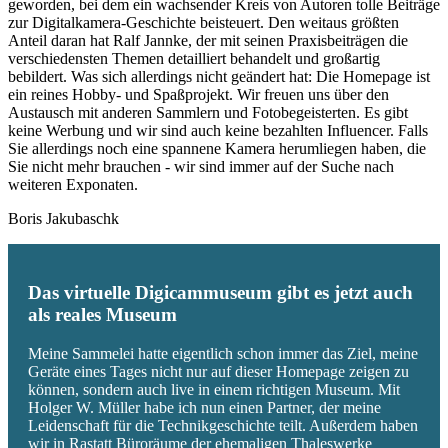
geworden, bei dem ein wachsender Kreis von Autoren tolle Beiträge
zur Digitalkamera-Geschichte beisteuert. Den weitaus größten
Anteil daran hat Ralf Jannke, der mit seinen Praxisbeiträgen die
verschiedensten Themen detailliert behandelt und großartig
bebildert. Was sich allerdings nicht geändert hat: Die Homepage ist
ein reines Hobby- und Spaßprojekt. Wir freuen uns über den
Austausch mit anderen Sammlern und Fotobegeisterten. Es gibt
keine Werbung und wir sind auch keine bezahlten Influencer. Falls
Sie allerdings noch eine spannene Kamera herumliegen haben, die
Sie nicht mehr brauchen - wir sind immer auf der Suche nach
weiteren Exponaten.
Boris Jakubaschk
Das virtuelle Digicammuseum gibt es jetzt auch
als reales Museum
Meine Sammelei hatte eigentlich schon immer das Ziel, meine
Geräte eines Tages nicht nur auf dieser Homepage zeigen zu
können, sondern auch live in einem richtigen Museum. Mit
Holger W. Müller habe ich nun einen Partner, der meine
Leidenschaft für die Technikgeschichte teilt. Außerdem haben
wir in Rastatt Büroräume der ehemaligen Thaleswerke