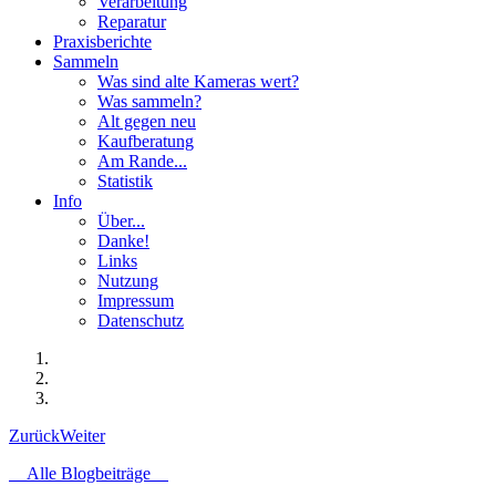
Verarbeitung
Reparatur
Praxisberichte
Sammeln
Was sind alte Kameras wert?
Was sammeln?
Alt gegen neu
Kaufberatung
Am Rande...
Statistik
Info
Über...
Danke!
Links
Nutzung
Impressum
Datenschutz
Zurück
Weiter
Alle Blogbeiträge