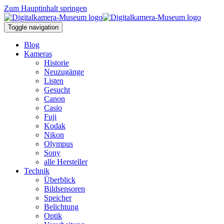
Zum Hauptinhalt springen
Toggle navigation
Blog
Kameras
Historie
Neuzugänge
Listen
Gesucht
Canon
Casio
Fuji
Kodak
Nikon
Olympus
Sony
alle Hersteller
Technik
Überblick
Bildsensoren
Speicher
Belichtung
Optik