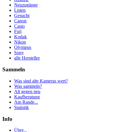
Neuzugänge
Listen
Gesucht
Canon
Casio
Fuji
Kodak
Nikon
Olympus
Sony
alle Hersteller
Sammeln
Was sind alte Kameras wert?
Was sammeln?
Alt gegen neu
Kaufberatung
Am Rande...
Statistik
Info
Über...