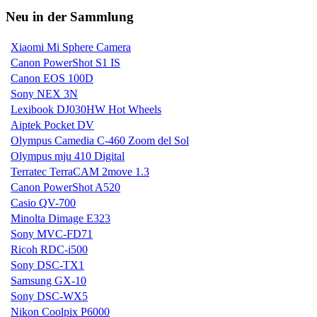
Neu in der Sammlung
Xiaomi Mi Sphere Camera
Canon PowerShot S1 IS
Canon EOS 100D
Sony NEX 3N
Lexibook DJ030HW Hot Wheels
Aiptek Pocket DV
Olympus Camedia C-460 Zoom del Sol
Olympus mju 410 Digital
Terratec TerraCAM 2move 1.3
Canon PowerShot A520
Casio QV-700
Minolta Dimage E323
Sony MVC-FD71
Ricoh RDC-i500
Sony DSC-TX1
Samsung GX-10
Sony DSC-WX5
Nikon Coolpix P6000