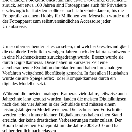
zurück, seit etwa 100 Jahren sind Fotoapparate auch für Privatleute
erschwinglich. Trotzdem sollte es noch Jahrzehnte dauern, bis die
Fotografie zu einem Hobby für Millionen von Menschen wurde und
der Fotoapparat zum selbstverständlichen Accessoire jeder
Urlaubsreise.
Um so überraschender ist es zu sehen, mit welcher Geschwindigkeit
die etablierte Technik in wenigen Jahren nach der Jahrtausendwende
in eine Nischenexistenz zurückgedrängt wurde. Ersetzt wurde sie
durch Digitalkameras. Diese haben in kürzester Zeit eine
atemberaubende Evolution durchlaufen und haben ihre analogen
Vorfahren weitgehend überflüssig gemacht. In fast allen Haushalten
wurde die alte Spiegelreflex- oder Kompaktkamera durch ein
digitales Modell ersetzt.
Während die meisten analogen Kameras viele Jahre, teilweise auch
Jahrzehnte lang genutzt wurden, landen die meisten Digitalknipsen
nach drei bis vier Jahren in der Schublade und müssen einem
leistungsfähigeren Modell weichen. Die technischen Fortschritte
werden jedoch immer kleiner. Digitalkameras haben einen Stand
erreicht, der keine drastischen Verbesserungen mehr zulässt. Der
Boom fand seinen Höhepunkt um die Jahre 2008-2010 und hat
seither deutlich nachgelassen.