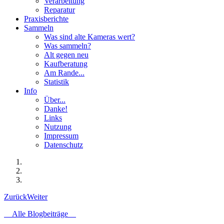
Verarbeitung
Reparatur
Praxisberichte
Sammeln
Was sind alte Kameras wert?
Was sammeln?
Alt gegen neu
Kaufberatung
Am Rande...
Statistik
Info
Über...
Danke!
Links
Nutzung
Impressum
Datenschutz
Zurück
Weiter
Alle Blogbeiträge