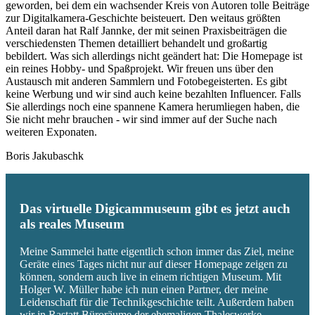
geworden, bei dem ein wachsender Kreis von Autoren tolle Beiträge
zur Digitalkamera-Geschichte beisteuert. Den weitaus größten
Anteil daran hat Ralf Jannke, der mit seinen Praxisbeiträgen die
verschiedensten Themen detailliert behandelt und großartig
bebildert. Was sich allerdings nicht geändert hat: Die Homepage ist
ein reines Hobby- und Spaßprojekt. Wir freuen uns über den
Austausch mit anderen Sammlern und Fotobegeisterten. Es gibt
keine Werbung und wir sind auch keine bezahlten Influencer. Falls
Sie allerdings noch eine spannene Kamera herumliegen haben, die
Sie nicht mehr brauchen - wir sind immer auf der Suche nach
weiteren Exponaten.
Boris Jakubaschk
Das virtuelle Digicammuseum gibt es jetzt auch
als reales Museum
Meine Sammelei hatte eigentlich schon immer das Ziel, meine
Geräte eines Tages nicht nur auf dieser Homepage zeigen zu
können, sondern auch live in einem richtigen Museum. Mit
Holger W. Müller habe ich nun einen Partner, der meine
Leidenschaft für die Technikgeschichte teilt. Außerdem haben
wir in Rastatt Büroräume der ehemaligen Thaleswerke