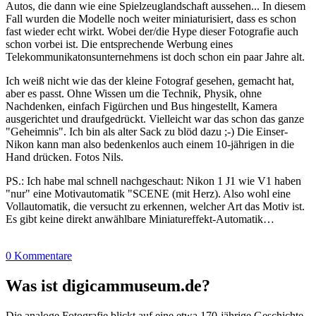
Autos, die dann wie eine Spielzeuglandschaft aussehen... In diesem
Fall wurden die Modelle noch weiter miniaturisiert, dass es schon
fast wieder echt wirkt. Wobei der/die Hype dieser Fotografie auch
schon vorbei ist. Die entsprechende Werbung eines
Telekommunikatonsunternehmens ist doch schon ein paar Jahre alt.
Ich weiß nicht wie das der kleine Fotograf gesehen, gemacht hat,
aber es passt. Ohne Wissen um die Technik, Physik, ohne
Nachdenken, einfach Figürchen und Bus hingestellt, Kamera
ausgerichtet und draufgedrückt. Vielleicht war das schon das ganze
"Geheimnis". Ich bin als alter Sack zu blöd dazu ;-) Die Einser-
Nikon kann man also bedenkenlos auch einem 10-jährigen in die
Hand drücken. Fotos Nils.
PS.: Ich habe mal schnell nachgeschaut: Nikon 1 J1 wie V1 haben
"nur" eine Motivautomatik "SCENE (mit Herz). Also wohl eine
Vollautomatik, die versucht zu erkennen, welcher Art das Motiv ist.
Es gibt keine direkt anwählbare Miniatureffekt-Automatik…
0 Kommentare
Was ist digicammuseum.de?
Die analoge Fotografie blickt auf eine etwa 170-jährige Geschichte