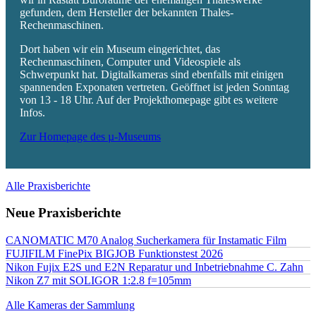
gefunden, dem Hersteller der bekannten Thales-
Rechenmaschinen.
Dort haben wir ein Museum eingerichtet, das
Rechenmaschinen, Computer und Videospiele als
Schwerpunkt hat. Digitalkameras sind ebenfalls mit einigen
spannenden Exponaten vertreten. Geöffnet ist jeden Sonntag
von 13 - 18 Uhr. Auf der Projekthomepage gibt es weitere
Infos.
Zur Homepage des µ-Museums
Alle Praxisberichte
Neue Praxisberichte
CANOMATIC M70 Analog Sucherkamera für Instamatic Film
FUJIFILM FinePix BIGJOB Funktionstest 2026
Nikon Fujix E2S und E2N Reparatur und Inbetriebnahme C. Zahn
Nikon Z7 mit SOLIGOR 1:2.8 f=105mm
Alle Kameras der Sammlung