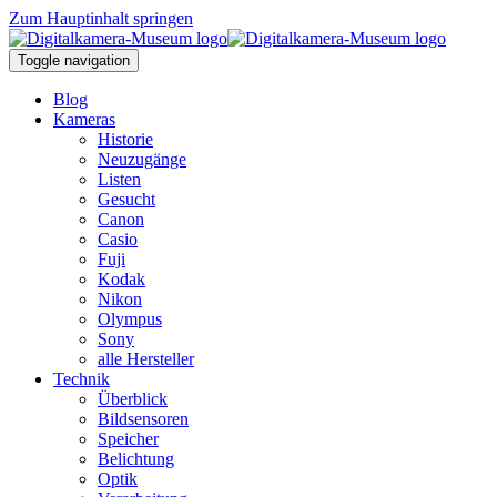
Zum Hauptinhalt springen
Toggle navigation
Blog
Kameras
Historie
Neuzugänge
Listen
Gesucht
Canon
Casio
Fuji
Kodak
Nikon
Olympus
Sony
alle Hersteller
Technik
Überblick
Bildsensoren
Speicher
Belichtung
Optik