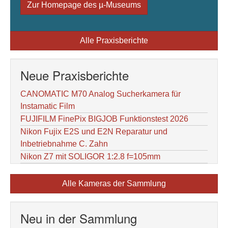
Zur Homepage des µ-Museums
Alle Praxisberichte
Neue Praxisberichte
CANOMATIC M70 Analog Sucherkamera für
Instamatic Film
FUJIFILM FinePix BIGJOB Funktionstest 2026
Nikon Fujix E2S und E2N Reparatur und
Inbetriebnahme C. Zahn
Nikon Z7 mit SOLIGOR 1:2.8 f=105mm
Alle Kameras der Sammlung
Neu in der Sammlung