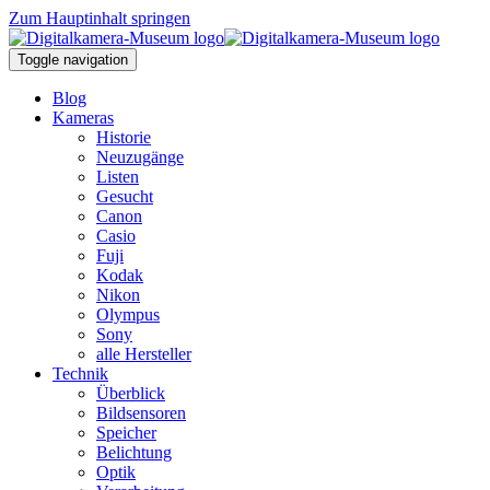
Zum Hauptinhalt springen
Toggle navigation
Blog
Kameras
Historie
Neuzugänge
Listen
Gesucht
Canon
Casio
Fuji
Kodak
Nikon
Olympus
Sony
alle Hersteller
Technik
Überblick
Bildsensoren
Speicher
Belichtung
Optik