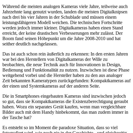
Während die meisten analogen Kameras viele Jahre, teilweise auch
Jahrzehnte lang genutzt wurden, landen die meisten Digitalknipsen
nach drei bis vier Jahren in der Schublade und müssen einem
leistungsfähigeren Modell weichen. Die technischen Fortschritte
werden jedoch immer kleiner. Digitalkameras haben einen Stand
erreicht, der keine drastischen Verbesserungen mehr zulässt. Der
Boom fand seinen Höhepunkt um die Jahre 2008-2010 und hat
seither deutlich nachgelassen.
Das ist auch schon rein äußerlich zu erkennen: In den ersten Jahren
war bei den Herstellern von Digitalkameras der Wille zu
beobachten, die neue Technik auch für Innovationen in Design,
Bedienung und Funktionalität zu nutzen. Inzwischen ist diese Phase
weitgehend vorbei und die Hersteller haben zu den aus analoger
Zeit bekannten Kameratypen zurückgefunden: Kompaktkameras auf
der einen und Systemkameras auf der anderen Seite.
Die in Smartphones eingebauten Kameras sind inzwischen jedoch
so gut, dass sie Kompaktkameras die Existenzberechtigung geraubt
haben. Wozu ein separates Gerät kaufen, wenn man vergleichbare
Bilder auch mit dem Handy hinbekommt, das man zudem immer in
der Tasche hat?
Es entsteht so im Moment die paradoxe Situation, dass so viel
fotografiert wird, wie noch nie in der Geschichte - und gleichzeitig