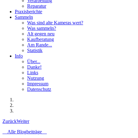
Verarbeitung
Reparatur
Praxisberichte
Sammeln
Was sind alte Kameras wert?
Was sammeln?
Alt gegen neu
Kaufberatung
Am Rande...
Statistik
Info
Über...
Danke!
Links
Nutzung
Impressum
Datenschutz
Zurück
Weiter
Alle Blogbeiträge