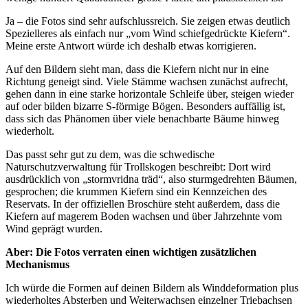
Ja – die Fotos sind sehr aufschlussreich. Sie zeigen etwas deutlich
Spezielleres als einfach nur „vom Wind schiefgedrückte Kiefern“.
Meine erste Antwort würde ich deshalb etwas korrigieren.
Auf den Bildern sieht man, dass die Kiefern nicht nur in eine
Richtung geneigt sind. Viele Stämme wachsen zunächst aufrecht,
gehen dann in eine starke horizontale Schleife über, steigen wieder
auf oder bilden bizarre S-förmige Bögen. Besonders auffällig ist,
dass sich das Phänomen über viele benachbarte Bäume hinweg
wiederholt.
Das passt sehr gut zu dem, was die schwedische
Naturschutzverwaltung für Trollskogen beschreibt: Dort wird
ausdrücklich von „stormvridna träd“, also sturmgedrehten Bäumen,
gesprochen; die krummen Kiefern sind ein Kennzeichen des
Reservats. In der offiziellen Broschüre steht außerdem, dass die
Kiefern auf magerem Boden wachsen und über Jahrzehnte vom
Wind geprägt wurden.
Aber: Die Fotos verraten einen wichtigen zusätzlichen
Mechanismus
Ich würde die Formen auf deinen Bildern als Winddeformation plus
wiederholtes Absterben und Weiterwachsen einzelner Triebachsen