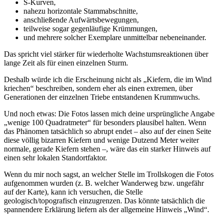
S-Kurven,
nahezu horizontale Stammabschnitte,
anschließende Aufwärtsbewegungen,
teilweise sogar gegenläufige Krümmungen,
und mehrere solcher Exemplare unmittelbar nebeneinander.
Das spricht viel stärker für wiederholte Wachstumsreaktionen über
lange Zeit als für einen einzelnen Sturm.
Deshalb würde ich die Erscheinung nicht als „Kiefern, die im Wind
kriechen“ beschreiben, sondern eher als einen extremen, über
Generationen der einzelnen Triebe entstandenen Krummwuchs.
Und noch etwas: Die Fotos lassen mich deine ursprüngliche Angabe
„wenige 100 Quadratmeter“ für besonders plausibel halten. Wenn
das Phänomen tatsächlich so abrupt endet – also auf der einen Seite
diese völlig bizarren Kiefern und wenige Dutzend Meter weiter
normale, gerade Kiefern stehen –, wäre das ein starker Hinweis auf
einen sehr lokalen Standortfaktor.
Wenn du mir noch sagst, an welcher Stelle im Trollskogen die Fotos
aufgenommen wurden (z. B. welcher Wanderweg bzw. ungefähr
auf der Karte), kann ich versuchen, die Stelle
geologisch/topografisch einzugrenzen. Das könnte tatsächlich die
spannendere Erklärung liefern als der allgemeine Hinweis „Wind“.