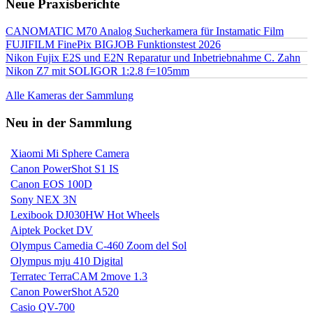
Neue Praxisberichte
CANOMATIC M70 Analog Sucherkamera für Instamatic Film
FUJIFILM FinePix BIGJOB Funktionstest 2026
Nikon Fujix E2S und E2N Reparatur und Inbetriebnahme C. Zahn
Nikon Z7 mit SOLIGOR 1:2.8 f=105mm
Alle Kameras der Sammlung
Neu in der Sammlung
Xiaomi Mi Sphere Camera
Canon PowerShot S1 IS
Canon EOS 100D
Sony NEX 3N
Lexibook DJ030HW Hot Wheels
Aiptek Pocket DV
Olympus Camedia C-460 Zoom del Sol
Olympus mju 410 Digital
Terratec TerraCAM 2move 1.3
Canon PowerShot A520
Casio QV-700