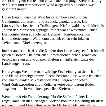
Ausrichtung zur Küste kann entscheiden, ob junge Kiefern ständig
der Gischt und dem stärksten Wind ausgesetzt sind oder etwas
geschützt stehen.
Hinzu kommt, dass der Wald historisch beweidet und zur
Gewinnung von Brenn- und Bauholz genutzt wurde. Die
Länsstyrelsen bezeichnet Trollskogens Kiefernwald ausdrücklich als
„durch den Menschen geprägt“; früher war er wesentlich lichter.
Die Kombination aus offenem Bestand + Küstenexposition +
jahrhundertelangem Wind kann deshalb einen sehr lokalen
„Windkanal“-Effekt erzeugen.
Interessant ist auch, dass die Kiefern dort keineswegs einfach überall
gleich aussehen: Die offiziellen Informationen heben gerade die
besonders alten und krummen Kiefern am äußersten Ende der
Landzunge hervor.
Kurz gesagt: Wenn die merkwürdige Erscheinung tatsächlich auf
eine kleine, klar abgegrenzte Fläche beschränkt ist, würde ich eher
von einem lokalen Mikrostandort mit außergewöhnlicher
Wind-/Salzexposition und möglicherweise besonderem Boden
ausgehen – nicht von einer speziellen Kiefernart.
Wenn du mir ein Foto oder ungefähr die Stelle auf einer Karte
zeigst, kann ich dir auch sagen, welche konkrete Erklärung für diese
wenige hundert Quadratmeter große Fläche am plausibelsten ist.