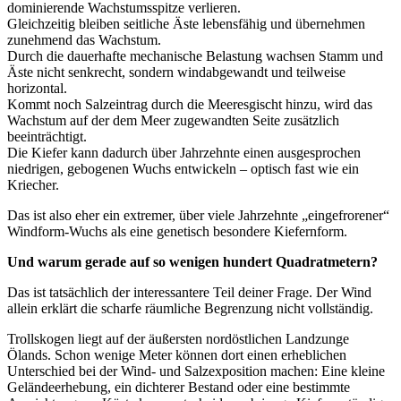
dominierende Wachstumsspitze verlieren.
Gleichzeitig bleiben seitliche Äste lebensfähig und übernehmen
zunehmend das Wachstum.
Durch die dauerhafte mechanische Belastung wachsen Stamm und
Äste nicht senkrecht, sondern windabgewandt und teilweise
horizontal.
Kommt noch Salzeintrag durch die Meeresgischt hinzu, wird das
Wachstum auf der dem Meer zugewandten Seite zusätzlich
beeinträchtigt.
Die Kiefer kann dadurch über Jahrzehnte einen ausgesprochen
niedrigen, gebogenen Wuchs entwickeln – optisch fast wie ein
Kriecher.
Das ist also eher ein extremer, über viele Jahrzehnte „eingefrorener“
Windform-Wuchs als eine genetisch besondere Kiefernform.
Und warum gerade auf so wenigen hundert Quadratmetern?
Das ist tatsächlich der interessantere Teil deiner Frage. Der Wind
allein erklärt die scharfe räumliche Begrenzung nicht vollständig.
Trollskogen liegt auf der äußersten nordöstlichen Landzunge
Ölands. Schon wenige Meter können dort einen erheblichen
Unterschied bei der Wind- und Salzexposition machen: Eine kleine
Geländeerhebung, ein dichterer Bestand oder eine bestimmte