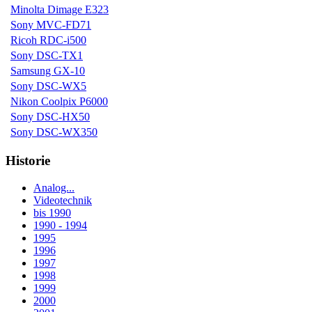
Minolta Dimage E323
Sony MVC-FD71
Ricoh RDC-i500
Sony DSC-TX1
Samsung GX-10
Sony DSC-WX5
Nikon Coolpix P6000
Sony DSC-HX50
Sony DSC-WX350
Historie
Analog...
Videotechnik
bis 1990
1990 - 1994
1995
1996
1997
1998
1999
2000