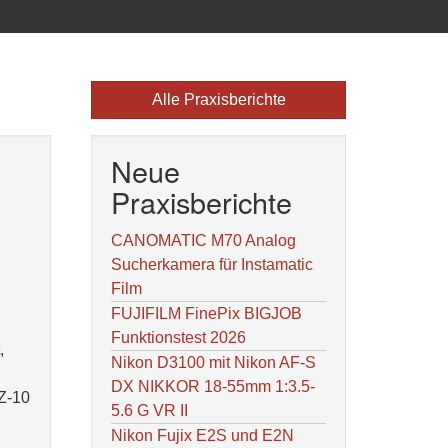
Alle Praxisberichte
Neue
Praxisberichte
CANOMATIC M70 Analog
Sucherkamera für Instamatic
Film
FUJIFILM FinePix BIGJOB
Funktionstest 2026
,
Nikon D3100 mit Nikon AF-S
DX NIKKOR 18-55mm 1:3.5-
XZ-10
5.6 G VR II
Nikon Fujix E2S und E2N