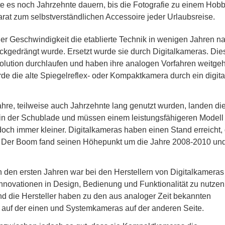
lte es noch Jahrzehnte dauern, bis die Fotografie zu einem Hobb
at zum selbstverständlichen Accessoire jeder Urlaubsreise.
er Geschwindigkeit die etablierte Technik in wenigen Jahren n
kgedrängt wurde. Ersetzt wurde sie durch Digitalkameras. Die
olution durchlaufen und haben ihre analogen Vorfahren weitge
rde die alte Spiegelreflex- oder Kompaktkamera durch ein digita
re, teilweise auch Jahrzehnte lang genutzt wurden, landen di
n in der Schublade und müssen einem leistungsfähigeren Modell
doch immer kleiner. Digitalkameras haben einen Stand erreicht,
. Der Boom fand seinen Höhepunkt um die Jahre 2008-2010 und
n den ersten Jahren war bei den Herstellern von Digitalkameras
Innovationen in Design, Bedienung und Funktionalität zu nutzen
nd die Hersteller haben zu den aus analoger Zeit bekannten
uf der einen und Systemkameras auf der anderen Seite.