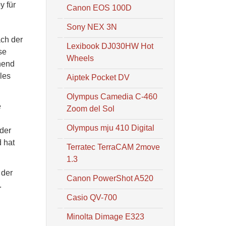
y für
Canon EOS 100D
Sony NEX 3N
ach der
Lexibook DJ030HW Hot
se
Wheels
hend
les
Aiptek Pocket DV
Olympus Camedia C-460
e
Zoom del Sol
Olympus mju 410 Digital
 der
 hat
Terratec TerraCAM 2move
1.3
 der
Canon PowerShot A520
.
Casio QV-700
Minolta Dimage E323