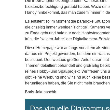
Die in Smartphones eingebauten Kameras sind i
Existenzberechtigung geraubt haben. Wozu ein s
Handy hinbekommt, das man zudem immer in de
Es entsteht so im Moment die paradoxe Situation, 
gleichzeitig immer weniger "richtige" Kameras v
zu Ende geht und bald nur noch Hobbyfotografen 
früh, die "wilden Jahre" der Digitalkamera-Entw
Diese Homepage war anfangs vor allem als virt
daraus ein Projekt geworden, bei dem ein wachse
beisteuert. Den weitaus größten Anteil daran hat
Themen detailliert behandelt und großartig bebil
reines Hobby- und Spaßprojekt. Wir freuen uns 
gibt keine Werbung und wir sind auch keine beza
herumliegen haben, die Sie nicht mehr brauchen
Boris Jakubaschk
Das virtuelle Digicammuse