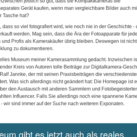
nzwischen jedoch so gut, dass sie Kompaktkameras die
eparates Gerät kaufen, wenn man vergleichbare Bilder auch m
r Tasche hat?
dass so viel fotografiert wird, wie noch nie in der Geschichte -
erkauft werden. Mag sein, dass die Ära der Fotoapparate für je
und Profis als Kamerakäufer übrig bleiben. Deswegen ist nicht
icklung zu dokumentieren.
uelles Museum meiner Kamerasammlung gedacht. Inzwischen is
nder Kreis von Autoren tolle Beiträge zur Digitalkamera-Gesch
 Ralf Jannke, der mit seinen Praxisbeiträgen die verschiedenste
dert. Was sich allerdings nicht geändert hat: Die Homepage ist e
über den Austausch mit anderen Sammlern und Fotobegeisterte
hlten Influencer. Falls Sie allerdings noch eine spannene Kam
 - wir sind immer auf der Suche nach weiteren Exponaten.
um gibt es jetzt auch als reales