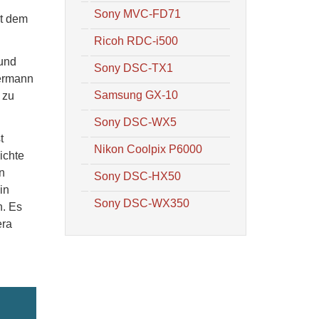
Sony MVC-FD71
it dem
Ricoh RDC-i500
 und
Sony DSC-TX1
dermann
Samsung GX-10
 zu
Sony DSC-WX5
t
Nikon Coolpix P6000
ichte
n
Sony DSC-HX50
in
Sony DSC-WX350
n. Es
era