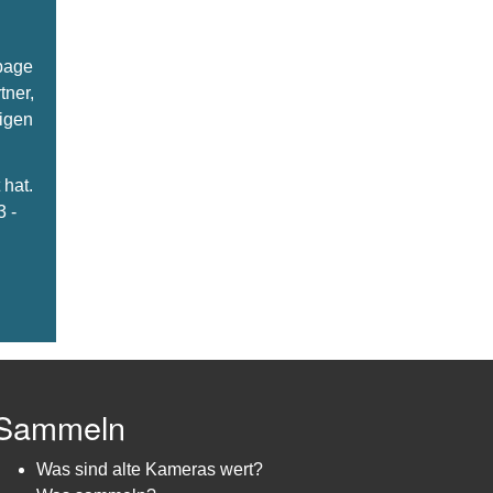
epage
tner,
ligen
hat.
3 -
Sammeln
Was sind alte Kameras wert?