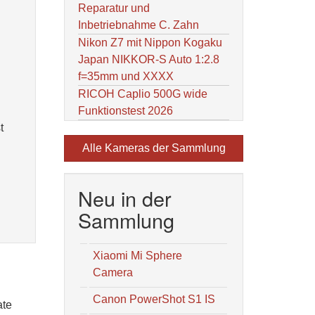
Reparatur und
Inbetriebnahme C. Zahn
Nikon Z7 mit Nippon Kogaku
Japan NIKKOR-S Auto 1:2.8
f=35mm und XXXX
RICOH Caplio 500G wide
Funktionstest 2026
t
Alle Kameras der Sammlung
Neu in der
Sammlung
Xiaomi Mi Sphere
Camera
Canon PowerShot S1 IS
ate