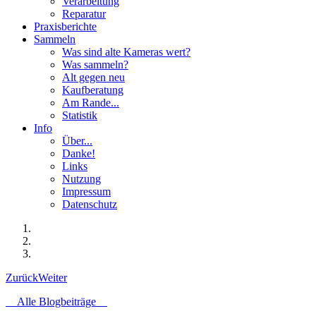
Verarbeitung
Reparatur
Praxisberichte
Sammeln
Was sind alte Kameras wert?
Was sammeln?
Alt gegen neu
Kaufberatung
Am Rande...
Statistik
Info
Über...
Danke!
Links
Nutzung
Impressum
Datenschutz
Zurück
Weiter
Alle Blogbeiträge