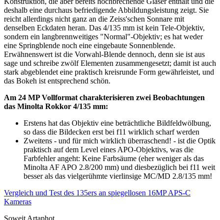
Konstruktion, die aber bereits hochbrechende Gläser enthält und die
deshalb eine durchaus befriedigende Abbildungsleistung zeigt. Sie
reicht allerdings nicht ganz an die Zeiss'schen Sonnare mit
denselben Eckdaten heran. Das 4/135 mm ist kein Tele-Objektiv,
sondern ein langbrennweitiges "Normal"-Objektiv; es hat weder
eine Springblende noch eine eingebaute Sonnenblende.
Erwähnenswert ist die Vorwahl-Blende dennoch, denn sie ist aus
sage und schreibe zwölf Elementen zusammengesetzt; damit ist auch
stark abgeblendet eine praktisch kreisrunde Form gewährleistet, und
das Bokeh ist entsprechend schön.
Am 24 MP Vollformat charakterisieren zwei Beobachtungen
das Minolta Rokkor 4/135 mm:
Erstens hat das Objektiv eine beträchtliche Bildfeldwölbung,
so dass die Bildecken erst bei f11 wirklich scharf werden
Zweitens - und für mich wirklich überraschend! - ist die Optik
praktisch auf dem Level eines APO-Objektivs, was die
Farbfehler angeht: Keine Farbsäume (eher weniger als das
Minolta AF APO 2.8/200 mm) und diesbezüglich bei f11 weit
besser als das vielgerühmte vierlinsige MC/MD 2.8/135 mm!
Vergleich und Test des 135ers an spiegellosen 16MP APS-C
Kameras
Soweit Artaphot