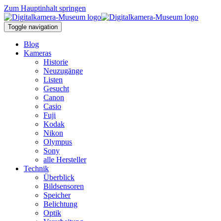
Zum Hauptinhalt springen
Toggle navigation
Blog
Kameras
Historie
Neuzugänge
Listen
Gesucht
Canon
Casio
Fuji
Kodak
Nikon
Olympus
Sony
alle Hersteller
Technik
Überblick
Bildsensoren
Speicher
Belichtung
Optik