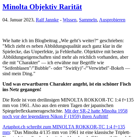
Minolta Objektiv Rarität
04. Januar 2023,
Ralf Jannke
-
Wissen
,
Sammeln
,
Ausprobieren
Wie hatte ich im Blogbeitrag „Wie geht’s weiter?“ geschrieben:
"Mich zieht es neben Abbildungsqualität auch ganz klar in die
Spielecke, das Unperfekte, ja Fehlerhafte. Objektive mit besten
Abbildungseigenschaften sind mehr als reichlich vorhanden, aber
die mit "Charakter" — ich erwähne nur Begriffe wie
"Seifenblasen"/"Bubble"- oder "Swirl(y)"-/"Verwirbel"-Bokeh —
sind mein Ding."
Und was erwartbaren Charakter angeht, ist ein schöner Fisch
ins Netz gegangen!
Die Rede ist vom dreilinsigen MINOLTA ROKKOR-TC 1:4 f=135
mm von 1961. Also aus den ersten Tagen der japanischen
Spiegelreflexkamerageschichte.
Mit der SR-2 hatte Minolta 1958
noch vor der legendären Nikon F (1959) ihren Auftritt!
Artaphot.ch schreibt zum MINOLTA ROKKOR-TC 1:4 f=135
mm
: "Das Minolta 4/135 mm von 1961 ist eine klassische Triplett-