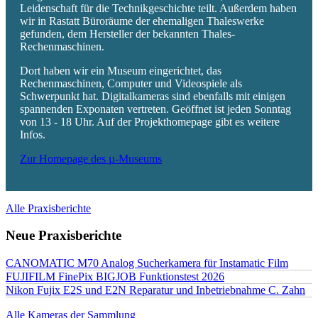
Leidenschaft für die Technikgeschichte teilt. Außerdem haben
wir in Rastatt Büroräume der ehemaligen Thaleswerke
gefunden, dem Hersteller der bekannten Thales-
Rechenmaschinen.
Dort haben wir ein Museum eingerichtet, das
Rechenmaschinen, Computer und Videospiele als
Schwerpunkt hat. Digitalkameras sind ebenfalls mit einigen
spannenden Exponaten vertreten. Geöffnet ist jeden Sonntag
von 13 - 18 Uhr. Auf der Projekthomepage gibt es weitere
Infos.
Zur Homepage des µ-Museums
Alle Praxisberichte
Neue Praxisberichte
CANOMATIC M70 Analog Sucherkamera für Instamatic Film
FUJIFILM FinePix BIGJOB Funktionstest 2026
Nikon Fujix E2S und E2N Reparatur und Inbetriebnahme C. Zahn
Alle Kameras der Sammlung