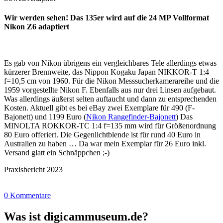
Wir werden sehen! Das 135er wird auf die 24 MP Vollformat
Nikon Z6 adaptiert
Es gab von Nikon übrigens ein vergleichbares Tele allerdings etwas
kürzerer Brennweite, das Nippon Kogaku Japan NIKKOR-T 1:4
f=10,5 cm von 1960. Für die Nikon Messsucherkamerareihe und die
1959 vorgestellte Nikon F. Ebenfalls aus nur drei Linsen aufgebaut.
Was allerdings äußerst selten auftaucht und dann zu entsprechenden
Kosten. Aktuell gibt es bei eBay zwei Exemplare für 490 (F-
Bajonett) und 1199 Euro (
Nikon Rangefinder-Bajonett
) Das
MINOLTA ROKKOR-TC 1:4 f=135 mm wird für Größenordnung
80 Euro offeriert. Die Gegenlichtblende ist für rund 40 Euro in
Australien zu haben … Da war mein Exemplar für 26 Euro inkl.
Versand glatt ein Schnäppchen ;-)
Praxisbericht 2023
0 Kommentare
Was ist digicammuseum.de?