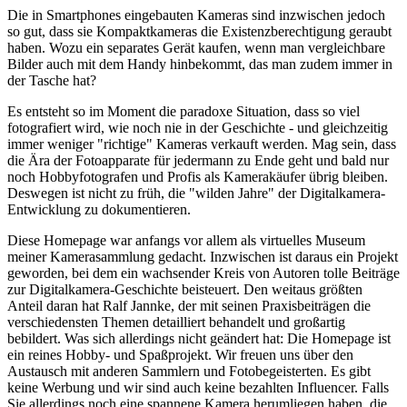
Die in Smartphones eingebauten Kameras sind inzwischen jedoch
so gut, dass sie Kompaktkameras die Existenzberechtigung geraubt
haben. Wozu ein separates Gerät kaufen, wenn man vergleichbare
Bilder auch mit dem Handy hinbekommt, das man zudem immer in
der Tasche hat?
Es entsteht so im Moment die paradoxe Situation, dass so viel
fotografiert wird, wie noch nie in der Geschichte - und gleichzeitig
immer weniger "richtige" Kameras verkauft werden. Mag sein, dass
die Ära der Fotoapparate für jedermann zu Ende geht und bald nur
noch Hobbyfotografen und Profis als Kamerakäufer übrig bleiben.
Deswegen ist nicht zu früh, die "wilden Jahre" der Digitalkamera-
Entwicklung zu dokumentieren.
Diese Homepage war anfangs vor allem als virtuelles Museum
meiner Kamerasammlung gedacht. Inzwischen ist daraus ein Projekt
geworden, bei dem ein wachsender Kreis von Autoren tolle Beiträge
zur Digitalkamera-Geschichte beisteuert. Den weitaus größten
Anteil daran hat Ralf Jannke, der mit seinen Praxisbeiträgen die
verschiedensten Themen detailliert behandelt und großartig
bebildert. Was sich allerdings nicht geändert hat: Die Homepage ist
ein reines Hobby- und Spaßprojekt. Wir freuen uns über den
Austausch mit anderen Sammlern und Fotobegeisterten. Es gibt
keine Werbung und wir sind auch keine bezahlten Influencer. Falls
Sie allerdings noch eine spannene Kamera herumliegen haben, die