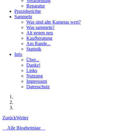
Verarbeitung
Reparatur
Praxisberichte
Sammeln
Was sind alte Kameras wert?
Was sammeln?
Alt gegen neu
Kaufberatung
Am Rande...
Statistik
Info
Über...
Danke!
Links
Nutzung
Impressum
Datenschutz
Zurück
Weiter
Alle Blogbeiträge