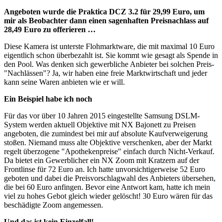
Angeboten wurde die Praktica DCZ 3.2 für 29,99 Euro, um
mir als Beobachter dann einen sagenhaften Preisnachlass auf
28,49 Euro zu offerieren …
Diese Kamera ist unterste Flohmarktware, die mit maximal 10 Euro
eigentlich schon überbezahlt ist. Sie kommt wie gesagt als Spende in
den Pool. Was denken sich gewerbliche Anbieter bei solchen Preis-
"Nachlässen"? Ja, wir haben eine freie Marktwirtschaft und jeder
kann seine Waren anbieten wie er will.
Ein Beispiel habe ich noch
Für das vor über 10 Jahren 2015 eingestellte Samsung DSLM-
System werden aktuell Objektive mit NX Bajonett zu Preisen
angeboten, die zumindest bei mir auf absolute Kaufverweigerung
stoßen. Niemand muss alte Objektive verschenken, aber der Markt
regelt überzogene "Apothekenpreise" einfach durch Nicht-Verkauf.
Da bietet ein Gewerblicher ein NX Zoom mit Kratzern auf der
Frontlinse für 72 Euro an. Ich hatte unvorsichtigerweise 52 Euro
geboten und dabei die Preisvorschlagwahl des Anbieters übersehen,
die bei 60 Euro anfingen. Bevor eine Antwort kam, hatte ich mein
viel zu hohes Gebot gleich wieder gelöscht! 30 Euro wären für das
beschädigte Zoom angemessen.
Und das ist kein Einzelfall!