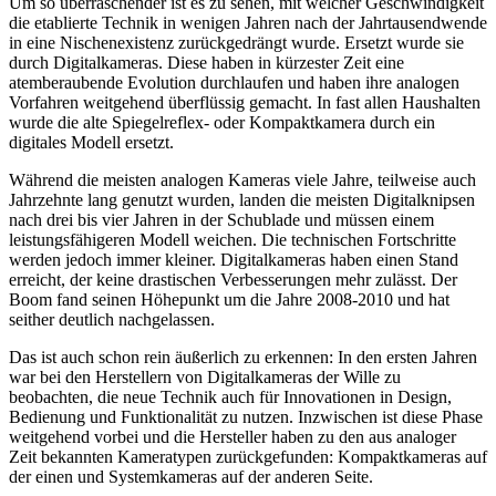
Um so überraschender ist es zu sehen, mit welcher Geschwindigkeit
die etablierte Technik in wenigen Jahren nach der Jahrtausendwende
in eine Nischenexistenz zurückgedrängt wurde. Ersetzt wurde sie
durch Digitalkameras. Diese haben in kürzester Zeit eine
atemberaubende Evolution durchlaufen und haben ihre analogen
Vorfahren weitgehend überflüssig gemacht. In fast allen Haushalten
wurde die alte Spiegelreflex- oder Kompaktkamera durch ein
digitales Modell ersetzt.
Während die meisten analogen Kameras viele Jahre, teilweise auch
Jahrzehnte lang genutzt wurden, landen die meisten Digitalknipsen
nach drei bis vier Jahren in der Schublade und müssen einem
leistungsfähigeren Modell weichen. Die technischen Fortschritte
werden jedoch immer kleiner. Digitalkameras haben einen Stand
erreicht, der keine drastischen Verbesserungen mehr zulässt. Der
Boom fand seinen Höhepunkt um die Jahre 2008-2010 und hat
seither deutlich nachgelassen.
Das ist auch schon rein äußerlich zu erkennen: In den ersten Jahren
war bei den Herstellern von Digitalkameras der Wille zu
beobachten, die neue Technik auch für Innovationen in Design,
Bedienung und Funktionalität zu nutzen. Inzwischen ist diese Phase
weitgehend vorbei und die Hersteller haben zu den aus analoger
Zeit bekannten Kameratypen zurückgefunden: Kompaktkameras auf
der einen und Systemkameras auf der anderen Seite.