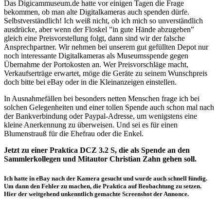
Das Digicammuseum.de hatte vor einigen Tagen die Frage
bekommen, ob man alte Digitalkameras auch spenden dürfe.
Selbstverständlich! Ich weiß nicht, ob ich mich so unverständlich
ausdrücke, aber wenn der Floskel "in gute Hände abzugeben"
gleich eine Preisvorstellung folgt, dann sind wir der falsche
Ansprechpartner. Wir nehmen bei unserem gut gefüllten Depot nur
noch interessante Digitalkameras als Museumsspende gegen
Übernahme der Portokosten an. Wer Preisvorschläge macht,
Verkaufserträge erwartet, möge die Geräte zu seinem Wunschpreis
doch bitte bei eBay oder in die Kleinanzeigen einstellen.
In Ausnahmefällen bei besonders netten Menschen frage ich bei
solchen Gelegenheiten und einer tollen Spende auch schon mal nach
der Bankverbindung oder Paypal-Adresse, um wenigstens eine
kleine Anerkennung zu überweisen. Und sei es für einen
Blumenstrauß für die Ehefrau oder die Enkel.
Jetzt zu einer Praktica DCZ 3.2 S, die als Spende an den
Sammlerkollegen und Mitautor Christian Zahn gehen soll.
Ich hatte in eBay nach der Kamera gesucht und wurde auch schnell fündig.
Um dann den Fehler zu machen, die Praktica auf Beobachtung zu setzen.
Hier der weitgehend unkenntlich gemachte Screenshot der Annonce.