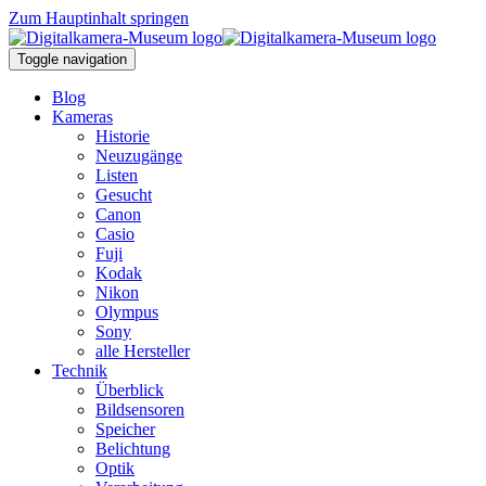
Zum Hauptinhalt springen
Toggle navigation
Blog
Kameras
Historie
Neuzugänge
Listen
Gesucht
Canon
Casio
Fuji
Kodak
Nikon
Olympus
Sony
alle Hersteller
Technik
Überblick
Bildsensoren
Speicher
Belichtung
Optik