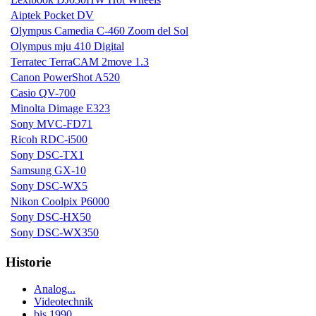
Aiptek Pocket DV
Olympus Camedia C-460 Zoom del Sol
Olympus mju 410 Digital
Terratec TerraCAM 2move 1.3
Canon PowerShot A520
Casio QV-700
Minolta Dimage E323
Sony MVC-FD71
Ricoh RDC-i500
Sony DSC-TX1
Samsung GX-10
Sony DSC-WX5
Nikon Coolpix P6000
Sony DSC-HX50
Sony DSC-WX350
Historie
Analog...
Videotechnik
bis 1990