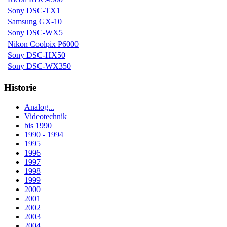
Sony DSC-TX1
Samsung GX-10
Sony DSC-WX5
Nikon Coolpix P6000
Sony DSC-HX50
Sony DSC-WX350
Historie
Analog...
Videotechnik
bis 1990
1990 - 1994
1995
1996
1997
1998
1999
2000
2001
2002
2003
2004