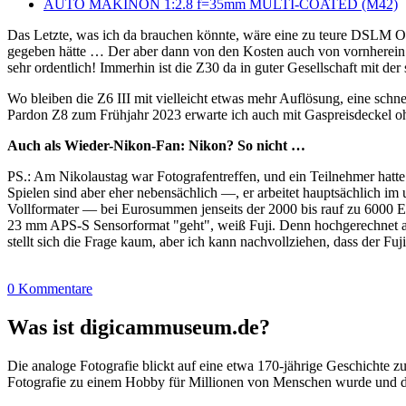
AUTO MAKINON 1:2.8 f=35mm MULTI-COATED (M42)
Das Letzte, was ich da brauchen könnte, wäre eine zu teure DSLM O
gegeben hätte … Der aber dann von den Kosten auch von vornherei
sehr ordentlich! Immerhin ist die Z30 da in guter Gesellschaft mit d
Wo bleiben die Z6 III mit vielleicht etwas mehr Auflösung, eine sch
Pardon Z8 zum Frühjahr 2023 erwarte ich auch mit Gaspreisdeckel 
Auch als Wieder-Nikon-Fan: Nikon? So nicht …
PS.: Am Nikolaustag war Fotografentreffen, und ein Teilnehmer hatt
Spielen sind aber eher nebensächlich —, er arbeitet hauptsächlich im
Vollformater — bei Eurosummen jenseits der 2000 bis rauf zu 6000 Eu
23 mm APS-S Sensorformat "geht", weiß Fuji. Denn hochgerechnet auf
stellt sich die Frage kaum, aber ich kann nachvollziehen, dass der Fu
0 Kommentare
Was ist digicammuseum.de?
Die analoge Fotografie blickt auf eine etwa 170-jährige Geschichte zu
Fotografie zu einem Hobby für Millionen von Menschen wurde und der