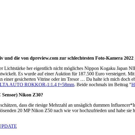
tiv und die von dpreview.com zur schlechtesten Foto-Kamera 2022
der Lichtstärke her eigentlich nicht mögliches Nippon Kogaku Japan 
ckelt. Es wurde auf einer Auktion für 187.500 Euro versteigert. Mit 
 einer gesicherten Vitrine oder im Tresor … Da halte ich mich doch e
LTA AUTO ROKKOR-1:1.4 f=58mm
. Beide nochmals im Beitrag "
H
C Sensor) Nikon Z30?
schätzen, dass die riesige Mehrzahl an unsäglich dummen Influencer*
senden 20 MP Nikon Z50 nach wie vor hochzufrieden und habe sie hie
 UPDATE