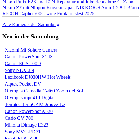
Nikon Fujix E2S und E2N Reparatur und Inbetriebnahme C. Zahn
Nikon Z7 mit Nippon Kogaku Japan NIKKOR-S Auto 1:2.8 f=35
RICOH Caplio 500G wide Funktionstest 2026
Alle Kameras der Sammlung
Neu in der Sammlung
Xiaomi Mi Sphere Camera
Canon PowerShot S1 IS
Canon EOS 100D
Sony NEX 3N
Lexibook DJ030HW Hot Wheels
Aiptek Pocket DV
Olympus Camedia C-460 Zoom del Sol
Olympus mju 410 Digital
Terratec TerraCAM 2move 1.3
Canon PowerShot A520
Casio QV-700
Minolta Dimage E323
Sony MVC-FD71
Ricoh RDC-i500