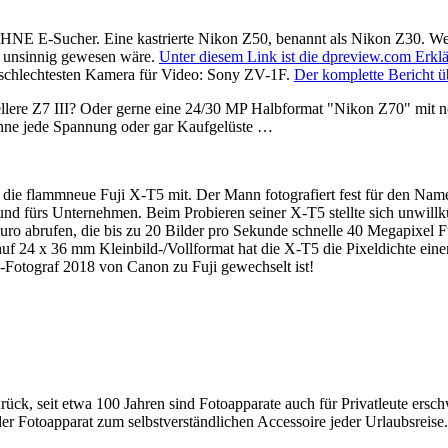
HNE E-Sucher. Eine kastrierte Nikon Z50, benannt als Nikon Z30. We
n unsinnig gewesen wäre.
Unter diesem Link ist die dpreview.com Erkl
er schlechtesten Kamera für Video: Sony ZV-1F.
Der komplette Bericht ü
nellere Z7 III? Oder gerne eine 24/30 MP Halbformat "Nikon Z70" mit 
ohne jede Spannung oder gar Kaufgelüste …
e die flammneue Fuji X-T5 mit. Der Mann fotografiert fest für den N
 und fürs Unternehmen. Beim Probieren seiner X-T5 stellte sich unwill
ro abrufen, die bis zu 20 Bilder pro Sekunde schnelle 40 Megapixel F
 24 x 36 mm Kleinbild-/Vollformat hat die X-T5 die Pixeldichte einer
ji-Fotograf 2018 von Canon zu Fuji gewechselt ist!
rück, seit etwa 100 Jahren sind Fotoapparate auch für Privatleute ersch
 Fotoapparat zum selbstverständlichen Accessoire jeder Urlaubsreise.