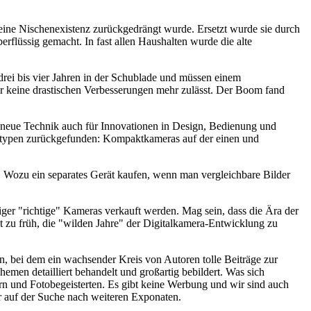
 eine Nischenexistenz zurückgedrängt wurde. Ersetzt wurde sie durch
rflüssig gemacht. In fast allen Haushalten wurde die alte
drei bis vier Jahren in der Schublade und müssen einem
der keine drastischen Verbesserungen mehr zulässt. Der Boom fand
ie neue Technik auch für Innovationen in Design, Bedienung und
eratypen zurückgefunden: Kompaktkameras auf der einen und
 Wozu ein separates Gerät kaufen, wenn man vergleichbare Bilder
niger "richtige" Kameras verkauft werden. Mag sein, dass die Ära der
 zu früh, die "wilden Jahre" der Digitalkamera-Entwicklung zu
 bei dem ein wachsender Kreis von Autoren tolle Beiträge zur
hemen detailliert behandelt und großartig bebildert. Was sich
rn und Fotobegeisterten. Es gibt keine Werbung und wir sind auch
er auf der Suche nach weiteren Exponaten.