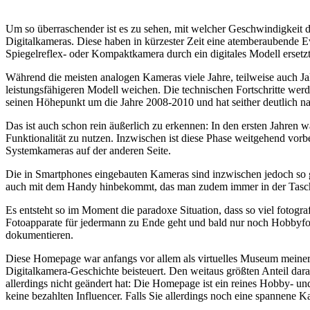
Um so überraschender ist es zu sehen, mit welcher Geschwindigkeit d
Digitalkameras. Diese haben in kürzester Zeit eine atemberaubende E
Spiegelreflex- oder Kompaktkamera durch ein digitales Modell ersetzt
Während die meisten analogen Kameras viele Jahre, teilweise auch Ja
leistungsfähigeren Modell weichen. Die technischen Fortschritte wer
seinen Höhepunkt um die Jahre 2008-2010 und hat seither deutlich n
Das ist auch schon rein äußerlich zu erkennen: In den ersten Jahren 
Funktionalität zu nutzen. Inzwischen ist diese Phase weitgehend vo
Systemkameras auf der anderen Seite.
Die in Smartphones eingebauten Kameras sind inzwischen jedoch so g
auch mit dem Handy hinbekommt, das man zudem immer in der Tasc
Es entsteht so im Moment die paradoxe Situation, dass so viel fotogra
Fotoapparate für jedermann zu Ende geht und bald nur noch Hobbyfot
dokumentieren.
Diese Homepage war anfangs vor allem als virtuelles Museum meiner
Digitalkamera-Geschichte beisteuert. Den weitaus größten Anteil daran
allerdings nicht geändert hat: Die Homepage ist ein reines Hobby- u
keine bezahlten Influencer. Falls Sie allerdings noch eine spannene