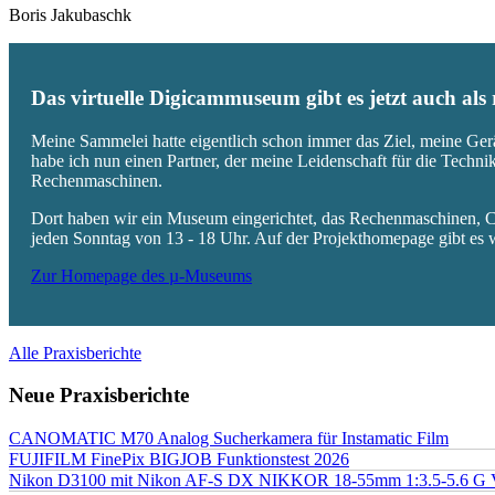
Boris Jakubaschk
Das virtuelle Digicammuseum gibt es jetzt auch al
Meine Sammelei hatte eigentlich schon immer das Ziel, meine Ger
habe ich nun einen Partner, der meine Leidenschaft für die Techn
Rechenmaschinen.
Dort haben wir ein Museum eingerichtet, das Rechenmaschinen, Co
jeden Sonntag von 13 - 18 Uhr. Auf der Projekthomepage gibt es w
Zur Homepage des µ-Museums
Alle Praxisberichte
Neue Praxisberichte
CANOMATIC M70 Analog Sucherkamera für Instamatic Film
FUJIFILM FinePix BIGJOB Funktionstest 2026
Nikon D3100 mit Nikon AF-S DX NIKKOR 18-55mm 1:3.5-5.6 G 