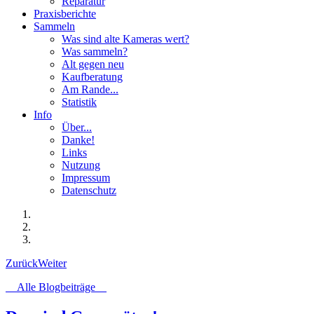
Reparatur
Praxisberichte
Sammeln
Was sind alte Kameras wert?
Was sammeln?
Alt gegen neu
Kaufberatung
Am Rande...
Statistik
Info
Über...
Danke!
Links
Nutzung
Impressum
Datenschutz
Zurück
Weiter
Alle Blogbeiträge