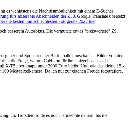
nn es wenigstens die Nachrüstmöglichkeit mit einem E-Sucher
ärung fürs miserable Abschneiden der Z30.
Google Translate übersetzt
ber die besten und schlechtesten Fotogeräte 2022 hier
.
noch besserem Autofokus. Die vermutete etwas "preiswertere" Z9,
amensgeber und Sponsor einer Basketballmannschaft — Bilder von den
kürlich die Frage, warum CaNikon für ihre spiegellosen — ja
uji X-T5 aber knapp unter 2000 Euro bleibt. Und wie das kleine 15 x
 100 Megapixelkamera! Da ich nur zur eigenen Freude fotografiere,
winglich. Trotzdem sollte es noch Jahrzehnte dauern, bis die