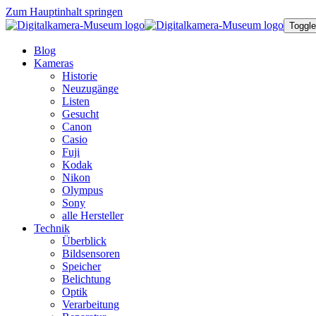
Zum Hauptinhalt springen
Toggle
Blog
Kameras
Historie
Neuzugänge
Listen
Gesucht
Canon
Casio
Fuji
Kodak
Nikon
Olympus
Sony
alle Hersteller
Technik
Überblick
Bildsensoren
Speicher
Belichtung
Optik
Verarbeitung