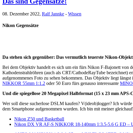
Das sind Gegensätze!
08. Dezember 2022,
Ralf Jannke
-
Wissen
Nikon Gegensätze
Da stehen sich gegenüber: Das vermutlich teuerste Nikon-Objek
Bei dem Objektiv handelt es sich um ein fürs Nikon F-Bajonett von 
Kathodenstrahlröhren (auch als CRT/CathodeRayTube bezeichnet) entwi
aufgenommenes Foto zu sehen bekommen. Das Objektiv liegt längst in
NIKKOR 55mm 1:1.2
oder 50 Euro fürs genauso interessante
MINO
Und die spiegellose 20 Megapixel Halbformat (15 x 23 mm APS-
Wer soll diese sucherlose DSLM kaufen? V(ideob)logger? Ich würde 
dem Smartphone aufgenommen wurden. Ich bin mit meiner gleichauflö
Nikon Z50 und Basketball
Nikon DX VR AF-S NIKKOR 18-140mm 1:3.5-5.6 G ED –