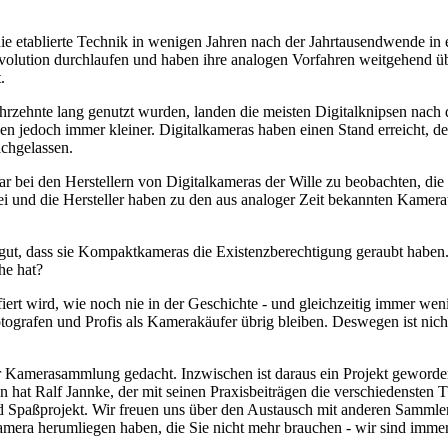
ie etablierte Technik in wenigen Jahren nach der Jahrtausendwende in
volution durchlaufen und haben ihre analogen Vorfahren weitgehend übe
.
hrzehnte lang genutzt wurden, landen die meisten Digitalknipsen nach 
den jedoch immer kleiner. Digitalkameras haben einen Stand erreicht, 
achgelassen.
war bei den Herstellern von Digitalkameras der Wille zu beobachten, d
rbei und die Hersteller haben zu den aus analoger Zeit bekannten Kam
ut, dass sie Kompaktkameras die Existenzberechtigung geraubt haben.
he hat?
fiert wird, wie noch nie in der Geschichte - und gleichzeitig immer we
ografen und Profis als Kamerakäufer übrig bleiben. Deswegen ist nicht
 Kamerasammlung gedacht. Inzwischen ist daraus ein Projekt geworden,
 hat Ralf Jannke, der mit seinen Praxisbeiträgen die verschiedensten T
nd Spaßprojekt. Wir freuen uns über den Austausch mit anderen Sammle
 Kamera herumliegen haben, die Sie nicht mehr brauchen - wir sind imm