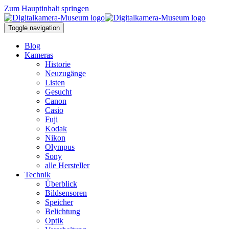
Zum Hauptinhalt springen
Toggle navigation
Blog
Kameras
Historie
Neuzugänge
Listen
Gesucht
Canon
Casio
Fuji
Kodak
Nikon
Olympus
Sony
alle Hersteller
Technik
Überblick
Bildsensoren
Speicher
Belichtung
Optik