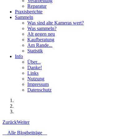
Verarbeitung
Reparatur
Praxisberichte
Sammeln
Was sind alte Kameras wert?
Was sammeln?
Alt gegen neu
Kaufberatung
Am Rande...
Statistik
Info
Über...
Danke!
Links
Nutzung
Impressum
Datenschutz
Zurück
Weiter
Alle Blogbeiträge