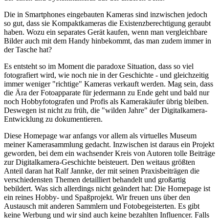
Die in Smartphones eingebauten Kameras sind inzwischen jedoch
so gut, dass sie Kompaktkameras die Existenzberechtigung geraubt
haben. Wozu ein separates Gerät kaufen, wenn man vergleichbare
Bilder auch mit dem Handy hinbekommt, das man zudem immer in
der Tasche hat?
Es entsteht so im Moment die paradoxe Situation, dass so viel
fotografiert wird, wie noch nie in der Geschichte - und gleichzeitig
immer weniger "richtige" Kameras verkauft werden. Mag sein, dass
die Ära der Fotoapparate für jedermann zu Ende geht und bald nur
noch Hobbyfotografen und Profis als Kamerakäufer übrig bleiben.
Deswegen ist nicht zu früh, die "wilden Jahre" der Digitalkamera-
Entwicklung zu dokumentieren.
Diese Homepage war anfangs vor allem als virtuelles Museum
meiner Kamerasammlung gedacht. Inzwischen ist daraus ein Projekt
geworden, bei dem ein wachsender Kreis von Autoren tolle Beiträge
zur Digitalkamera-Geschichte beisteuert. Den weitaus größten
Anteil daran hat Ralf Jannke, der mit seinen Praxisbeiträgen die
verschiedensten Themen detailliert behandelt und großartig
bebildert. Was sich allerdings nicht geändert hat: Die Homepage ist
ein reines Hobby- und Spaßprojekt. Wir freuen uns über den
Austausch mit anderen Sammlern und Fotobegeisterten. Es gibt
keine Werbung und wir sind auch keine bezahlten Influencer. Falls