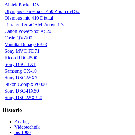
Aiptek Pocket DV
Olympus Camedia C-460 Zoom del Sol
Olympus mju 410 Digital
Terratec TerraCAM 2move 1.3
Canon PowerShot A520
Casio QV-700
Minolta Dimage E323
Sony MVC-FD71
Ricoh RDC-i500
Sony DSC-TX1
Samsung GX-10
Sony DSC-WX5
Nikon Coolpix P6000
Sony DSC-HX50
Sony DSC-WX350
Historie
Analog...
Videotechnik
bis 1990