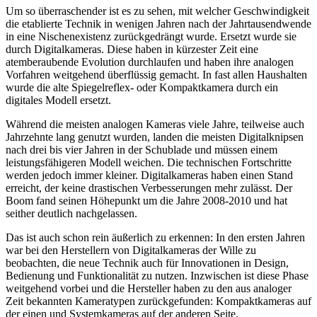
Um so überraschender ist es zu sehen, mit welcher Geschwindigkeit
die etablierte Technik in wenigen Jahren nach der Jahrtausendwende
in eine Nischenexistenz zurückgedrängt wurde. Ersetzt wurde sie
durch Digitalkameras. Diese haben in kürzester Zeit eine
atemberaubende Evolution durchlaufen und haben ihre analogen
Vorfahren weitgehend überflüssig gemacht. In fast allen Haushalten
wurde die alte Spiegelreflex- oder Kompaktkamera durch ein
digitales Modell ersetzt.
Während die meisten analogen Kameras viele Jahre, teilweise auch
Jahrzehnte lang genutzt wurden, landen die meisten Digitalknipsen
nach drei bis vier Jahren in der Schublade und müssen einem
leistungsfähigeren Modell weichen. Die technischen Fortschritte
werden jedoch immer kleiner. Digitalkameras haben einen Stand
erreicht, der keine drastischen Verbesserungen mehr zulässt. Der
Boom fand seinen Höhepunkt um die Jahre 2008-2010 und hat
seither deutlich nachgelassen.
Das ist auch schon rein äußerlich zu erkennen: In den ersten Jahren
war bei den Herstellern von Digitalkameras der Wille zu
beobachten, die neue Technik auch für Innovationen in Design,
Bedienung und Funktionalität zu nutzen. Inzwischen ist diese Phase
weitgehend vorbei und die Hersteller haben zu den aus analoger
Zeit bekannten Kameratypen zurückgefunden: Kompaktkameras auf
der einen und Systemkameras auf der anderen Seite.