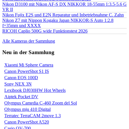
Nikon D3100 mit Nikon AF-S DX NIKKOR 18-55mm 1:3.5-5.6 G
VR II
Nikon Fujix E2S und E2N Reparatur und Inbetriebnahme C. Zahn
Nikon Z7 mit Nippon Kogaku Japan NIKKOR-S Auto 1:2.8
f=35mm und XXXX
RICOH Caplio 500G wide Funktionstest 2026
Alle Kameras der Sammlung
Neu in der Sammlung
Xiaomi Mi Sphere Camera
Canon PowerShot S1 IS
Canon EOS 100D
Sony NEX 3N
Lexibook DJ030HW Hot Wheels
Aiptek Pocket DV
Olympus Camedia C-460 Zoom del Sol
Olympus mju 410 Digital
Terratec TerraCAM 2move 1.3
Canon PowerShot A520
Casio QV-700