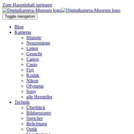
Zum Hauptinhalt springen
Toggle navigation
Blog
Kameras
Historie
Neuzugänge
Listen
Gesucht
Canon
Casio
Fuji
Kodak
Nikon
Olympus
Sony
alle Hersteller
Technik
Überblick
Bildsensoren
Speicher
Belichtung
Optik