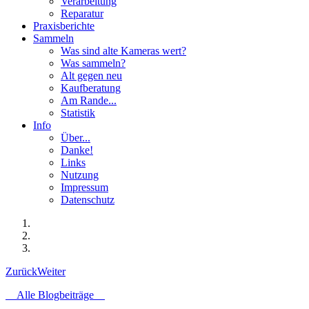
Verarbeitung
Reparatur
Praxisberichte
Sammeln
Was sind alte Kameras wert?
Was sammeln?
Alt gegen neu
Kaufberatung
Am Rande...
Statistik
Info
Über...
Danke!
Links
Nutzung
Impressum
Datenschutz
Zurück
Weiter
Alle Blogbeiträge