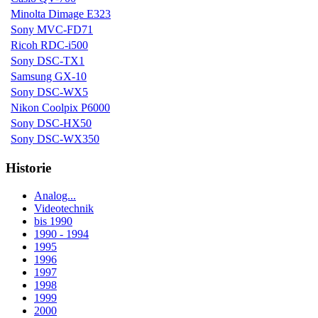
Minolta Dimage E323
Sony MVC-FD71
Ricoh RDC-i500
Sony DSC-TX1
Samsung GX-10
Sony DSC-WX5
Nikon Coolpix P6000
Sony DSC-HX50
Sony DSC-WX350
Historie
Analog...
Videotechnik
bis 1990
1990 - 1994
1995
1996
1997
1998
1999
2000