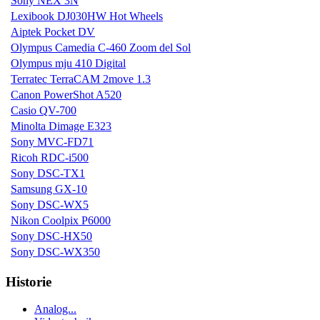
Sony NEX 3N
Lexibook DJ030HW Hot Wheels
Aiptek Pocket DV
Olympus Camedia C-460 Zoom del Sol
Olympus mju 410 Digital
Terratec TerraCAM 2move 1.3
Canon PowerShot A520
Casio QV-700
Minolta Dimage E323
Sony MVC-FD71
Ricoh RDC-i500
Sony DSC-TX1
Samsung GX-10
Sony DSC-WX5
Nikon Coolpix P6000
Sony DSC-HX50
Sony DSC-WX350
Historie
Analog...