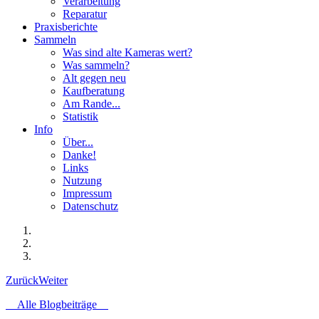
Verarbeitung
Reparatur
Praxisberichte
Sammeln
Was sind alte Kameras wert?
Was sammeln?
Alt gegen neu
Kaufberatung
Am Rande...
Statistik
Info
Über...
Danke!
Links
Nutzung
Impressum
Datenschutz
Zurück
Weiter
Alle Blogbeiträge