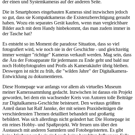
der einen und Systemkameras auf der anderen Seite.
Die in Smartphones eingebauten Kameras sind inzwischen jedoch
so gut, dass sie Kompaktkameras die Existenzberechtigung geraubt
haben. Wozu ein separates Gerät kaufen, wenn man vergleichbare
Bilder auch mit dem Handy hinbekommt, das man zudem immer in
der Tasche hat?
Es entsteht so im Moment die paradoxe Situation, dass so viel
fotografiert wird, wie noch nie in der Geschichte - und gleichzeitig
immer weniger "richtige" Kameras verkauft werden. Mag sein, dass
die Ära der Fotoapparate für jedermann zu Ende geht und bald nur
noch Hobbyfotografen und Profis als Kamerakäufer übrig bleiben.
Deswegen ist nicht zu früh, die "wilden Jahre" der Digitalkamera-
Entwicklung zu dokumentieren.
Diese Homepage war anfangs vor allem als virtuelles Museum
meiner Kamerasammlung gedacht. Inzwischen ist daraus ein Projekt
geworden, bei dem ein wachsender Kreis von Autoren tolle Beiträge
zur Digitalkamera-Geschichte beisteuert. Den weitaus größten
Anteil daran hat Ralf Jannke, der mit seinen Praxisbeiträgen die
verschiedensten Themen detailliert behandelt und großartig
bebildert. Was sich allerdings nicht geändert hat: Die Homepage ist
ein reines Hobby- und Spaßprojekt. Wir freuen uns über den
Austausch mit anderen Sammlern und Fotobegeisterten. Es gibt