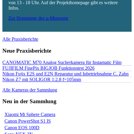
von 13 - 18 Uhr. Auf der Projekthomepage gibt es weitere
Infos.
Zur Homepage des µ-Museums
Alle Praxisberichte
Neue Praxisberichte
CANOMATIC M70 Analog Sucherkamera für Instamatic Film
FUJIFILM FinePix BIGJOB Funktionstest 2026
Nikon Fujix E2S und E2N Reparatur und Inbetriebnahme C. Zahn
Nikon Z7 mit SOLIGOR 1:2.8 f=105mm
Alle Kameras der Sammlung
Neu in der Sammlung
Xiaomi Mi Sphere Camera
Canon PowerShot S1 IS
Canon EOS 100D