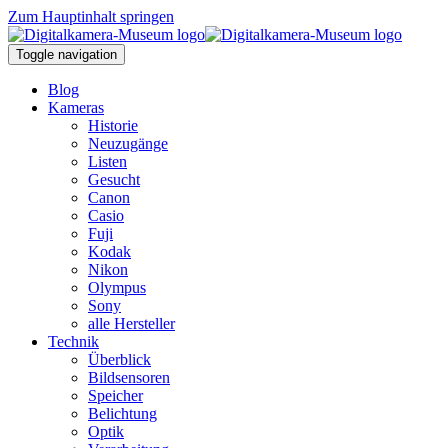
Zum Hauptinhalt springen
Toggle navigation
Blog
Kameras
Historie
Neuzugänge
Listen
Gesucht
Canon
Casio
Fuji
Kodak
Nikon
Olympus
Sony
alle Hersteller
Technik
Überblick
Bildsensoren
Speicher
Belichtung
Optik