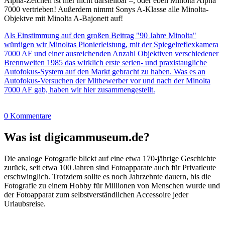
Alpha-Zeichen ist hier nicht darstellbar –, oder eben Minolta Alpha
7000 vertrieben! Außerdem nimmt Sonys A-Klasse alle Minolta-
Objektve mit Minolta A-Bajonett auf!
Als Einstimmung auf den großen Beitrag "90 Jahre Minolta"
würdigen wir Minoltas Pionierleistung, mit der Spiegelreflexkamera
7000 AF und einer ausreichenden Anzahl Objektiven verschiedener
Brennweiten 1985 das wirklich erste serien- und praxistaugliche
Autofokus-System auf den Markt gebracht zu haben. Was es an
Autofokus-Versuchen der Mitbewerber vor und nach der Minolta
7000 AF gab, haben wir hier zusammengestellt.
0 Kommentare
Was ist digicammuseum.de?
Die analoge Fotografie blickt auf eine etwa 170-jährige Geschichte
zurück, seit etwa 100 Jahren sind Fotoapparate auch für Privatleute
erschwinglich. Trotzdem sollte es noch Jahrzehnte dauern, bis die
Fotografie zu einem Hobby für Millionen von Menschen wurde und
der Fotoapparat zum selbstverständlichen Accessoire jeder
Urlaubsreise.