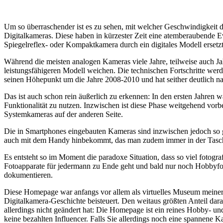
Um so überraschender ist es zu sehen, mit welcher Geschwindigkeit d
Digitalkameras. Diese haben in kürzester Zeit eine atemberaubende E
Spiegelreflex- oder Kompaktkamera durch ein digitales Modell ersetzt
Während die meisten analogen Kameras viele Jahre, teilweise auch Ja
leistungsfähigeren Modell weichen. Die technischen Fortschritte wer
seinen Höhepunkt um die Jahre 2008-2010 und hat seither deutlich n
Das ist auch schon rein äußerlich zu erkennen: In den ersten Jahren 
Funktionalität zu nutzen. Inzwischen ist diese Phase weitgehend vo
Systemkameras auf der anderen Seite.
Die in Smartphones eingebauten Kameras sind inzwischen jedoch so g
auch mit dem Handy hinbekommt, das man zudem immer in der Tasc
Es entsteht so im Moment die paradoxe Situation, dass so viel fotogra
Fotoapparate für jedermann zu Ende geht und bald nur noch Hobbyfot
dokumentieren.
Diese Homepage war anfangs vor allem als virtuelles Museum meiner
Digitalkamera-Geschichte beisteuert. Den weitaus größten Anteil daran
allerdings nicht geändert hat: Die Homepage ist ein reines Hobby- u
keine bezahlten Influencer. Falls Sie allerdings noch eine spannene