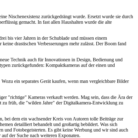
 eine Nischenexistenz zurückgedrängt wurde. Ersetzt wurde sie durch
rflüssig gemacht. In fast allen Haushalten wurde die alte
drei bis vier Jahren in der Schublade und müssen einem
der keine drastischen Verbesserungen mehr zulässt. Der Boom fand
ie neue Technik auch für Innovationen in Design, Bedienung und
eratypen zurückgefunden: Kompaktkameras auf der einen und
 Wozu ein separates Gerät kaufen, wenn man vergleichbare Bilder
niger "richtige" Kameras verkauft werden. Mag sein, dass die Ära der
 zu früh, die "wilden Jahre" der Digitalkamera-Entwicklung zu
 bei dem ein wachsender Kreis von Autoren tolle Beiträge zur
hemen detailliert behandelt und großartig bebildert. Was sich
rn und Fotobegeisterten. Es gibt keine Werbung und wir sind auch
er auf der Suche nach weiteren Exponaten.