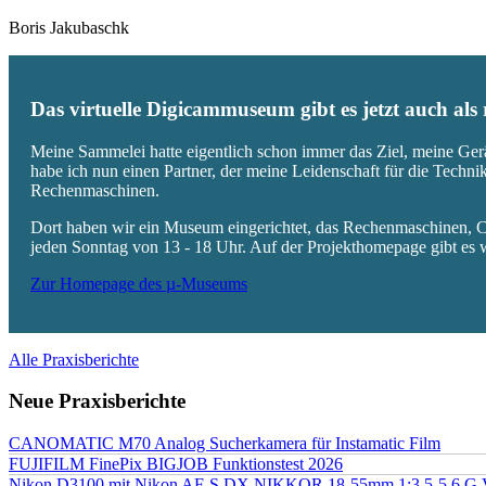
Boris Jakubaschk
Das virtuelle Digicammuseum gibt es jetzt auch al
Meine Sammelei hatte eigentlich schon immer das Ziel, meine Ger
habe ich nun einen Partner, der meine Leidenschaft für die Techn
Rechenmaschinen.
Dort haben wir ein Museum eingerichtet, das Rechenmaschinen, Co
jeden Sonntag von 13 - 18 Uhr. Auf der Projekthomepage gibt es w
Zur Homepage des µ-Museums
Alle Praxisberichte
Neue Praxisberichte
CANOMATIC M70 Analog Sucherkamera für Instamatic Film
FUJIFILM FinePix BIGJOB Funktionstest 2026
Nikon D3100 mit Nikon AF-S DX NIKKOR 18-55mm 1:3.5-5.6 G 