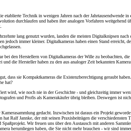
ie etablierte Technik in wenigen Jahren nach der Jahrtausendwende in
volution durchlaufen und haben ihre analogen Vorfahren weitgehend übe
.
hrzehnte lang genutzt wurden, landen die meisten Digitalknipsen nach 
den jedoch immer kleiner. Digitalkameras haben einen Stand erreicht, 
achgelassen.
war bei den Herstellern von Digitalkameras der Wille zu beobachten, d
rbei und die Hersteller haben zu den aus analoger Zeit bekannten Kam
ut, dass sie Kompaktkameras die Existenzberechtigung geraubt haben.
he hat?
fiert wird, wie noch nie in der Geschichte - und gleichzeitig immer we
ografen und Profis als Kamerakäufer übrig bleiben. Deswegen ist nicht
 Kamerasammlung gedacht. Inzwischen ist daraus ein Projekt geworden,
 hat Ralf Jannke, der mit seinen Praxisbeiträgen die verschiedensten T
nd Spaßprojekt. Wir freuen uns über den Austausch mit anderen Sammle
 Kamera herumliegen haben, die Sie nicht mehr brauchen - wir sind imm