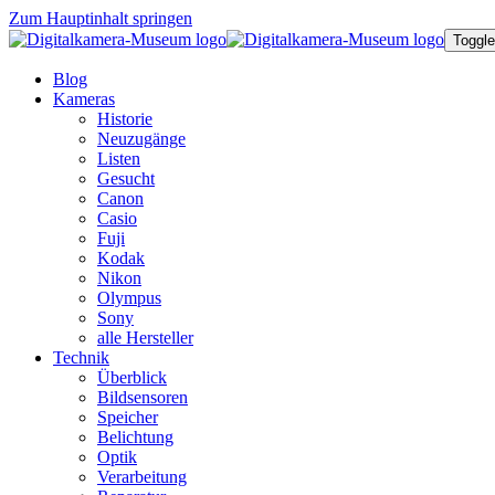
Zum Hauptinhalt springen
Toggle
Blog
Kameras
Historie
Neuzugänge
Listen
Gesucht
Canon
Casio
Fuji
Kodak
Nikon
Olympus
Sony
alle Hersteller
Technik
Überblick
Bildsensoren
Speicher
Belichtung
Optik
Verarbeitung