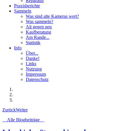
Reparatur
Praxisberichte
Sammeln
Was sind alte Kameras wert?
Was sammeln?
Alt gegen neu
Kaufberatung
Am Rande...
Statistik
Info
Über...
Danke!
Links
Nutzung
Impressum
Datenschutz
Zurück
Weiter
Alle Blogbeiträge