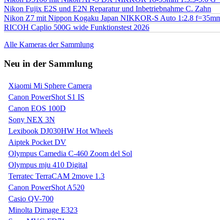
Nikon Fujix E2S und E2N Reparatur und Inbetriebnahme C. Zahn
Nikon Z7 mit Nippon Kogaku Japan NIKKOR-S Auto 1:2.8 f=35
RICOH Caplio 500G wide Funktionstest 2026
Alle Kameras der Sammlung
Neu in der Sammlung
Xiaomi Mi Sphere Camera
Canon PowerShot S1 IS
Canon EOS 100D
Sony NEX 3N
Lexibook DJ030HW Hot Wheels
Aiptek Pocket DV
Olympus Camedia C-460 Zoom del Sol
Olympus mju 410 Digital
Terratec TerraCAM 2move 1.3
Canon PowerShot A520
Casio QV-700
Minolta Dimage E323