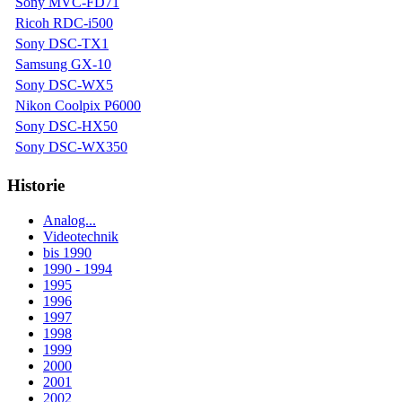
Sony MVC-FD71
Ricoh RDC-i500
Sony DSC-TX1
Samsung GX-10
Sony DSC-WX5
Nikon Coolpix P6000
Sony DSC-HX50
Sony DSC-WX350
Historie
Analog...
Videotechnik
bis 1990
1990 - 1994
1995
1996
1997
1998
1999
2000
2001
2002