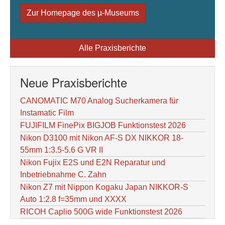
Zur Homepage des µ-Museums
Alle Praxisberichte
Neue Praxisberichte
CANOMATIC M70 Analog Sucherkamera für
Instamatic Film
FUJIFILM FinePix BIGJOB Funktionstest 2026
Nikon D3100 mit Nikon AF-S DX NIKKOR 18-
55mm 1:3.5-5.6 G VR II
Nikon Fujix E2S und E2N Reparatur und
Inbetriebnahme C. Zahn
Nikon Z7 mit Nippon Kogaku Japan NIKKOR-S
Auto 1:2.8 f=35mm und XXXX
RICOH Caplio 500G wide Funktionstest 2026