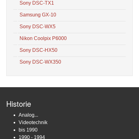
Sony DSC-TX1
Samsung GX-10
Sony DSC-WX5
Nikon Coolpix P6000
Sony DSC-HX50
Sony DSC-WX350
Historie
Analog...
Videotechnik
bis 1990
1990 - 1994