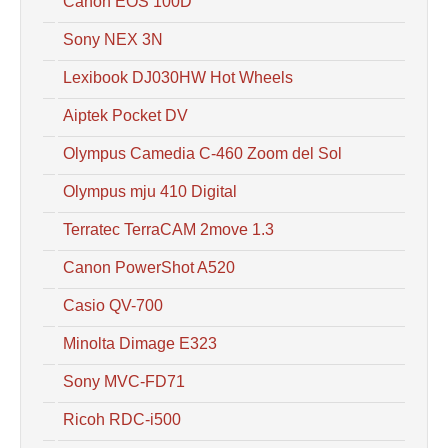
Canon EOS 100D
Sony NEX 3N
Lexibook DJ030HW Hot Wheels
Aiptek Pocket DV
Olympus Camedia C-460 Zoom del Sol
Olympus mju 410 Digital
Terratec TerraCAM 2move 1.3
Canon PowerShot A520
Casio QV-700
Minolta Dimage E323
Sony MVC-FD71
Ricoh RDC-i500