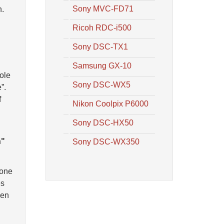
Sony MVC-FD71
n.
Ricoh RDC-i500
Sony DSC-TX1
Samsung GX-10
ole
Sony DSC-WX5
”.
f
Nikon Coolpix P6000
Sony DSC-HX50
n"
Sony DSC-WX350
hone
es
men