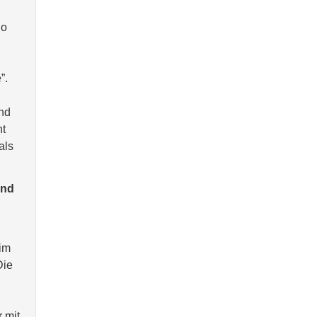
no
”.
nd
ht
als
und
 im
Die
 mit