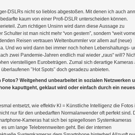
er-DSLRs nicht so lieblos abgestoßen. Mit denen ich auch an
nbedarfte kaum von einer Profi-DSLR unterscheiden können.
rieteil. Zum richtigen Unsinn wird dann diese Aussage zu
 Schulter ist man nicht mehr “von gestern”, sondern “weit vorne
rdenden Reisen vertrauen Weltenbummler vor allem auf (neue)
Ja. Und wo wird dann bei immer noch hohen Lebenshaltungs- u
ach zwei Pandemie-Jahren endlich mal wieder „raus“ will? Nic
hen vierstelligen Eurobeträgen. Zumal sich derartige Kameras 
l überlaufenen "Hot Spots" doch geradezu anbieten.
 Fotos? Weitgehend unbearbeitet in sozialen Netzwerken 
hone kaputtgeht, geklaut wird oder einfach durch ein neues
al entsetzt, wie effektiv KI = Künstliche Intelligenz die Fotos
nicht nur für den unbedarften Normalanwender oft perfekt sind. 
martphone-Kameras hat sich bei spiegellosen Systemkameras
nn es um lange Telebrennweiten geht. Bei der internen
 aktuelle Systemkameras dem Smartphone hinterher! Allzuoft nur