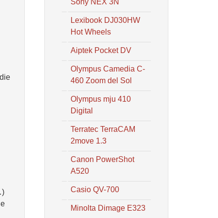
Sony NEX 3N
Lexibook DJ030HW
Hot Wheels
Aiptek Pocket DV
Olympus Camedia C-
die
460 Zoom del Sol
Olympus mju 410
Digital
Terratec TerraCAM
2move 1.3
Canon PowerShot
A520
Casio QV-700
…)
de
Minolta Dimage E323