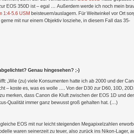
l zur EOS 350D ist – egal … Außerdem werde ich noch mein bra
1:4-5.6 USM
beisteuern/auslagern. Für Weitwinkel vor Ort sor
rne mit nur einem Objektiv losziehe, in diesem Fall das 35-
bgelichtet? Genau hingesehen? ;-)
ifft: „Wie (zu) viele Konsumenten hatte ich ab 2000 und der Ca
t – koste es, was es wolle …. Von der D30 zur D60, 10D, 20D
ät zu merken, dass Canon die Kluft zwischen der EOS 1D und de
kus-Qualität immer ganz bewusst groß gehalten hat. (…)
 gleiche EOS mit nur leicht steigenden Megapixelzahlen erwor
elle waren seinerzeit zu teuer, also zurück ins Nikon-Lager, a