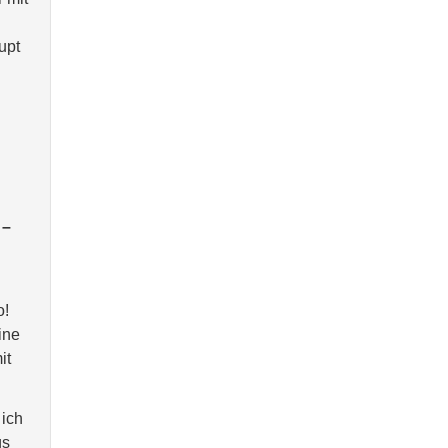
upt
 –
o!
ine
it
 ich
gs