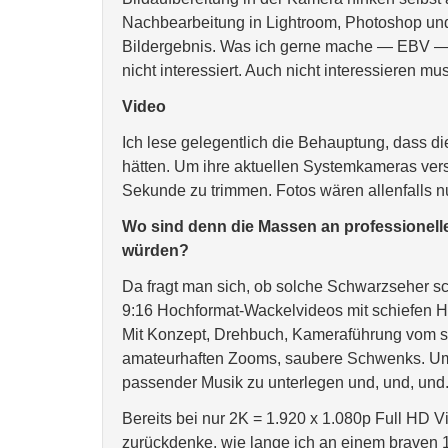
Nachbearbeitung in Lightroom, Photoshop u
Bildergebnis. Was ich gerne mache — EBV —,
nicht interessiert. Auch nicht interessieren m
Video
Ich lese gelegentlich die Behauptung, dass d
hätten. Um ihre aktuellen Systemkameras verst
Sekunde zu trimmen. Fotos wären allenfalls nu
Wo sind denn die Massen an professionell
würden?
Da fragt man sich, ob solche Schwarzseher s
9:16 Hochformat-Wackelvideos mit schiefen H
Mit Konzept, Drehbuch, Kameraführung vom st
amateurhaften Zooms, saubere Schwenks. Um 
passender Musik zu unterlegen und, und, und
Bereits bei nur 2K = 1.920 x 1.080p Full HD 
zurückdenke, wie lange ich an einem braven