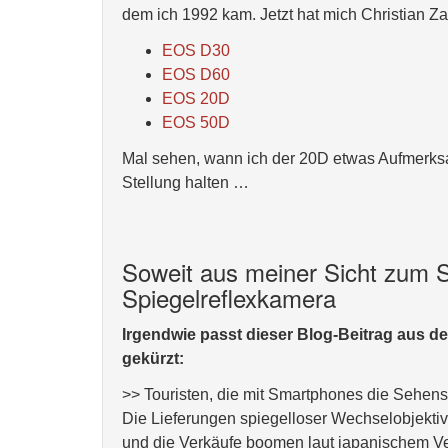
dem ich 1992 kam. Jetzt hat mich Christian Zah
EOS D30
EOS D60
EOS 20D
EOS 50D
Mal sehen, wann ich der 20D etwas Aufmerksa
Stellung halten …
Soweit aus meiner Sicht zum S
Spiegelreflexkamera
Irgendwie passt dieser Blog-Beitrag aus d
gekürzt:
>> Touristen, die mit Smartphones die Sehensw
Die Lieferungen spiegelloser Wechselobjektiv
und die Verkäufe boomen laut japanischem V