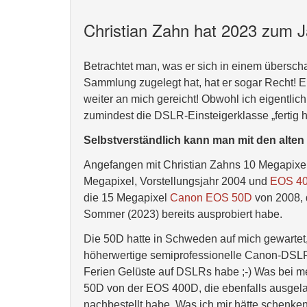
Christian Zahn hat 2023 zum J
Betrachtet man, was er sich in einem übersch
Sammlung zugelegt hat, hat er sogar Recht! E
weiter an mich gereicht! Obwohl ich eigentlic
zumindest die DSLR-Einsteigerklasse „fertig 
Selbstverständlich kann man mit den alten
Angefangen mit Christian Zahns 10 Megapixe
Megapixel, Vorstellungsjahr 2004 und
EOS 4
die 15 Megapixel
Canon EOS 50D
von 2008, d
Sommer (2023) bereits ausprobiert habe.
Die 50D hatte in Schweden auf mich gewartet, 
höherwertige semiprofessionelle Canon-DSLR,
Ferien Gelüste auf DSLRs habe ;-) Was bei me
50D von der EOS 400D, die ebenfalls ausgelag
nachbestellt habe. Was ich mir hätte schenk