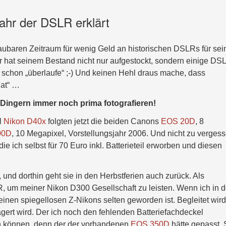
ahr der DSLR erklärt
aubaren Zeitraum für wenig Geld an historischen DSLRs für sei
r hat seinem Bestand nicht nur aufgestockt, sondern einige DS
h schon „überlaufe“ ;-) Und keinen Hehl draus mache, dass
hat“ …
 Dingern immer noch prima fotografieren!
l
Nikon D40x
folgten jetzt die beiden Canons
EOS 20D
, 8
00D
, 10 Megapixel, Vorstellungsjahr 2006. Und nicht zu verges
ie ich selbst für 70 Euro inkl. Batterieteil erworben und diesen
und dorthin geht sie in den Herbstferien auch zurück. Als
 um meiner Nikon D300 Gesellschaft zu leisten. Wenn ich in 
inen spiegellosen Z-Nikons selten geworden ist. Begleitet wird
ert wird. Der ich noch den fehlenden Batteriefachdeckel
en können, denn der der vorhandenen
EOS 350D
hätte gepasst.