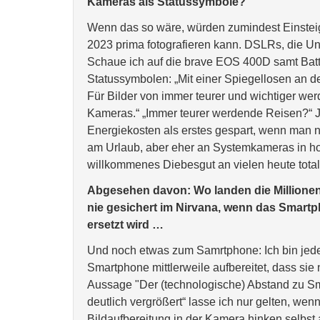
Kameras als Statussymbole?
Wenn das so wäre, würden zumindest Einsteig
2023 prima fotografieren kann. DSLRs, die U
Schaue ich auf die brave EOS 400D samt Batte
Statussymbolen: „Mit einer Spiegellosen an der
Für Bilder von immer teurer und wichtiger we
Kameras.“ „Immer teurer werdende Reisen?“ 
Energiekosten als erstes gespart, wenn man n
am Urlaub, aber eher an Systemkameras in ho
willkommenes Diebesgut an vielen heute tota
Abgesehen davon: Wo landen die Millionen
nie gesichert im Nirvana, wenn das Smartp
ersetzt wird …
Und noch etwas zum Samrtphone: Ich bin jedesm
Smartphone mittlerweile aufbereitet, dass sie 
Aussage "Der (technologische) Abstand zu S
deutlich vergrößert“ lasse ich nur gelten, we
Bildaufbereitung in der Kamera hinken selbst