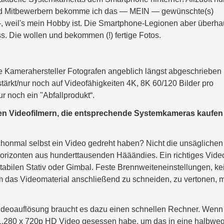
nd Mitbewerbern bekomme ich das — MEIN — gewünschte(s)
 weil's mein Hobby ist. Die Smartphone-Legionen aber überha
uss. Die wollen und bekommen (!) fertige Fotos.
ie Kamerahersteller Fotografen angeblich längst abgeschrieben
ärkt/nur noch auf Videofähigkeiten 4K, 8K 60/120 Bilder pro
r noch ein "Abfallprodukt“.
en Videofilmern, die entsprechende Systemkameras kaufen
chonmal selbst ein Video gedreht haben? Nicht die unsäglichen
orizonten aus hunderttausenden Hääändies. Ein richtiges Vide
abilen Stativ oder Gimbal. Feste Brennweiteneinstellungen, ke
das Videomaterial anschließend zu schneiden, zu vertonen, m
.
Videoauflösung braucht es dazu einen schnellen Rechner. Wenn
 1.280 x 720p HD Video gesessen habe, um das in eine halbwe