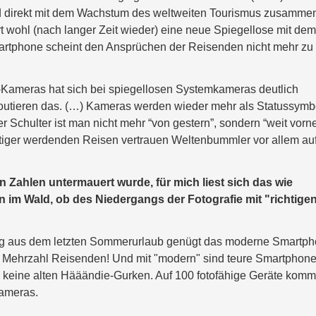
 direkt mit dem Wachstum des weltweiten Tourismus zusamme
wohl (nach langer Zeit wieder) eine neue Spiegellose mit dem
artphone scheint den Ansprüchen der Reisenden nicht mehr zu
Kameras hat sich bei spiegellosen Systemkameras deutlich
outieren das. (…) Kameras werden wieder mehr als Statussymb
er Schulter ist man nicht mehr “von gestern”, sondern “weit vorne
chtiger werdenden Reisen vertrauen Weltenbummler vor allem au
n Zahlen untermauert wurde, für mich liest sich das wie
n im Wald, ob des Niedergangs der Fotografie mit "richtige
ung aus dem letzten Sommerurlaub genügt das moderne Smartp
n Mehrzahl Reisenden! Und mit "modern" sind teure Smartphon
, keine alten Hääändie-Gurken. Auf 100 fotofähige Geräte kom
ameras.