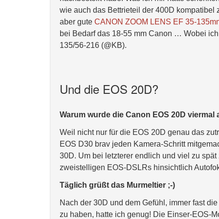
wie auch das Bettrieteil der 400D kompatibe
aber gute
CANON ZOOM LENS EF 35-135mm 
bei Bedarf das 18-55 mm Canon … Wobei ich ge
135/56-216 (@KB).
Und die EOS 20D?
Warum wurde die Canon EOS 20D viermal a
Weil nicht nur für die EOS 20D genau das zutr
EOS D30 brav jeden Kamera-Schritt mitgemach
30D. Um bei letzterer endlich und viel zu sp
zweistelligen EOS-DSLRs hinsichtlich Autofo
Täglich grüßt das Murmeltier ;-)
Nach der 30D und dem Gefühl, immer fast die
zu haben, hatte ich genug! Die Einser-EOS-Mod