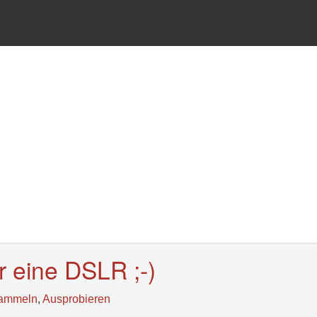
r eine DSLR ;-)
ammeln
,
Ausprobieren