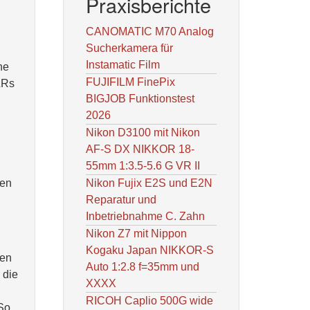
Praxisberichte
CANOMATIC M70 Analog
Sucherkamera für
Instamatic Film
ne
FUJIFILM FinePix
LRs
BIGJOB Funktionstest
2026
Nikon D3100 mit Nikon
AF-S DX NIKKOR 18-
55mm 1:3.5-5.6 G VR II
sen
Nikon Fujix E2S und E2N
Reparatur und
Inbetriebnahme C. Zahn
Nikon Z7 mit Nippon
Kogaku Japan NIKKOR-S
den
Auto 1:2.8 f=35mm und
 die
XXXX
RICOH Caplio 500G wide
 So