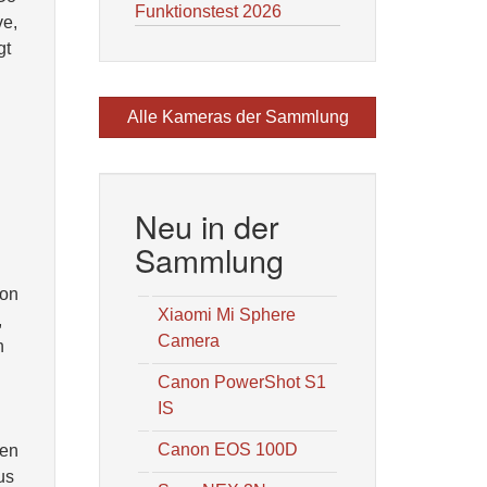
Funktionstest 2026
ve,
gt
Alle Kameras der Sammlung
Neu in der
Sammlung
non
Xiaomi Mi Sphere
,
Camera
n
Canon PowerShot S1
IS
Canon EOS 100D
ben
us