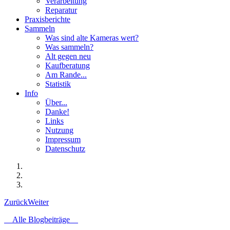
Verarbeitung
Reparatur
Praxisberichte
Sammeln
Was sind alte Kameras wert?
Was sammeln?
Alt gegen neu
Kaufberatung
Am Rande...
Statistik
Info
Über...
Danke!
Links
Nutzung
Impressum
Datenschutz
Zurück
Weiter
Alle Blogbeiträge