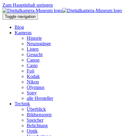
Zum Hauptinhalt springen
Toggle navigation
Blog
Kameras
Historie
Neuzugänge
Listen
Gesucht
Canon
Casio
Fuji
Kodak
Nikon
Olympus
Sony
alle Hersteller
Technik
Überblick
Bildsensoren
Speicher
Belichtung
Optik