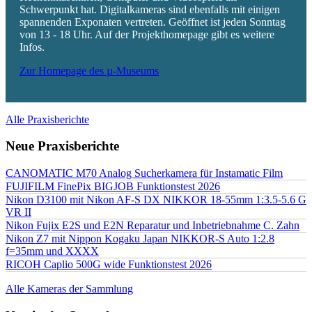
Schwerpunkt hat. Digitalkameras sind ebenfalls mit einigen
spannenden Exponaten vertreten. Geöffnet ist jeden Sonntag
von 13 - 18 Uhr. Auf der Projekthomepage gibt es weitere
Infos.
Zur Homepage des µ-Museums
Alle Praxisberichte
Neue Praxisberichte
CANOMATIC M70 Analog Sucherkamera für Instamatic Film
FUJIFILM FinePix BIGJOB Funktionstest 2026
Nikon D3100 mit Nikon AF-S DX NIKKOR 18-55mm 1:3.5-5.6 G
VR II
Nikon Fujix E2S und E2N Reparatur und Inbetriebnahme C. Zahn
Nikon Z7 mit Nippon Kogaku Japan NIKKOR-S Auto 1:2.8
f=35mm und XXXX
RICOH Caplio 500G wide Funktionstest 2026
Alle Kameras der Sammlung