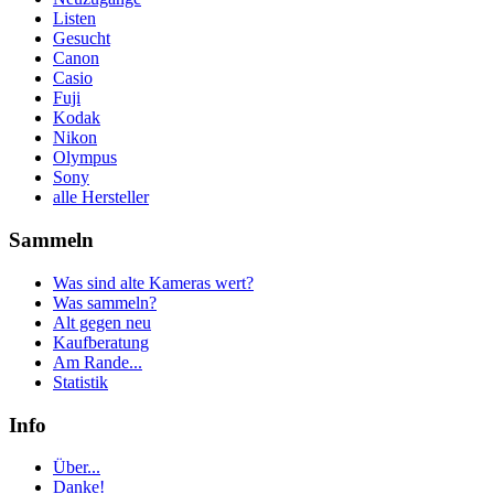
Listen
Gesucht
Canon
Casio
Fuji
Kodak
Nikon
Olympus
Sony
alle Hersteller
Sammeln
Was sind alte Kameras wert?
Was sammeln?
Alt gegen neu
Kaufberatung
Am Rande...
Statistik
Info
Über...
Danke!