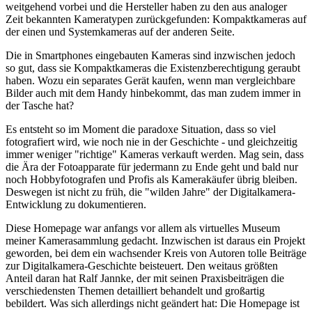
weitgehend vorbei und die Hersteller haben zu den aus analoger
Zeit bekannten Kameratypen zurückgefunden: Kompaktkameras auf
der einen und Systemkameras auf der anderen Seite.
Die in Smartphones eingebauten Kameras sind inzwischen jedoch
so gut, dass sie Kompaktkameras die Existenzberechtigung geraubt
haben. Wozu ein separates Gerät kaufen, wenn man vergleichbare
Bilder auch mit dem Handy hinbekommt, das man zudem immer in
der Tasche hat?
Es entsteht so im Moment die paradoxe Situation, dass so viel
fotografiert wird, wie noch nie in der Geschichte - und gleichzeitig
immer weniger "richtige" Kameras verkauft werden. Mag sein, dass
die Ära der Fotoapparate für jedermann zu Ende geht und bald nur
noch Hobbyfotografen und Profis als Kamerakäufer übrig bleiben.
Deswegen ist nicht zu früh, die "wilden Jahre" der Digitalkamera-
Entwicklung zu dokumentieren.
Diese Homepage war anfangs vor allem als virtuelles Museum
meiner Kamerasammlung gedacht. Inzwischen ist daraus ein Projekt
geworden, bei dem ein wachsender Kreis von Autoren tolle Beiträge
zur Digitalkamera-Geschichte beisteuert. Den weitaus größten
Anteil daran hat Ralf Jannke, der mit seinen Praxisbeiträgen die
verschiedensten Themen detailliert behandelt und großartig
bebildert. Was sich allerdings nicht geändert hat: Die Homepage ist