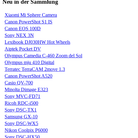
Neu in der Sammlung
Xiaomi Mi Sphere Camera
Canon PowerShot S1 IS
Canon EOS 100D
Sony NEX 3N
Lexibook DJ030HW Hot Wheels
Aiptek Pocket DV
Olympus Camedia C-460 Zoom del Sol
Olympus mju 410 Digital
Terratec TerraCAM 2move 1.3
Canon PowerShot A520
Casio QV-700
Minolta Dimage E323
Sony MVC-FD71
Ricoh RDC-i500
Sony DSC-TX1
Samsung GX-10
Sony DSC-WX5
Nikon Coolpix P6000
Sony DSC-HX50