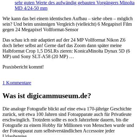
sehr guten Werte des aufwändig gebauten Vorgängers Minolta
MD 4/24-50 mm
Wie kann das bei einem identischen Aufbau – siehe oben – möglich
sein? Und beim unsinnigen Vergleich (vielleicht) 6 Megapixel Film
gegen 24 Megapixel Vollformat-Sensor
Das schau ich mir adaptiert auf der 24 MP Vollformat Nikon Z6
doch lieber selbst an! Gerne darf das Zoom dann später meine
Halbformat Crop 1,5 DSLRs zieren: KonicaMinolta Dynax 5D (6
MP) und Sony SLT-A58 (20 MP) …
Praxisbericht kommt!
1 Kommentare
Was ist digicammuseum.de?
Die analoge Fotografie blickt auf eine etwa 170-jährige Geschichte
zurück, seit etwa 100 Jahren sind Fotoapparate auch für Privatleute
erschwinglich. Trotzdem sollte es noch Jahrzehnte dauern, bis die
Fotografie zu einem Hobby für Millionen von Menschen wurde und
der Fotoapparat zum selbstverständlichen Accessoire jeder
Urlaubsreise.