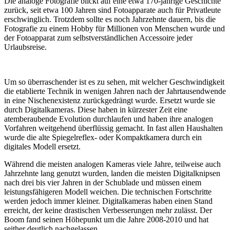
Die analoge Fotografie blickt auf eine etwa 170-jährige Geschichte
zurück, seit etwa 100 Jahren sind Fotoapparate auch für Privatleute
erschwinglich. Trotzdem sollte es noch Jahrzehnte dauern, bis die
Fotografie zu einem Hobby für Millionen von Menschen wurde und
der Fotoapparat zum selbstverständlichen Accessoire jeder
Urlaubsreise.
Um so überraschender ist es zu sehen, mit welcher Geschwindigkeit
die etablierte Technik in wenigen Jahren nach der Jahrtausendwende
in eine Nischenexistenz zurückgedrängt wurde. Ersetzt wurde sie
durch Digitalkameras. Diese haben in kürzester Zeit eine
atemberaubende Evolution durchlaufen und haben ihre analogen
Vorfahren weitgehend überflüssig gemacht. In fast allen Haushalten
wurde die alte Spiegelreflex- oder Kompaktkamera durch ein
digitales Modell ersetzt.
Während die meisten analogen Kameras viele Jahre, teilweise auch
Jahrzehnte lang genutzt wurden, landen die meisten Digitalknipsen
nach drei bis vier Jahren in der Schublade und müssen einem
leistungsfähigeren Modell weichen. Die technischen Fortschritte
werden jedoch immer kleiner. Digitalkameras haben einen Stand
erreicht, der keine drastischen Verbesserungen mehr zulässt. Der
Boom fand seinen Höhepunkt um die Jahre 2008-2010 und hat
seither deutlich nachgelassen.