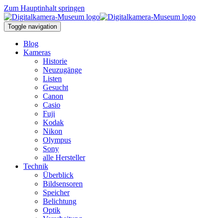
Zum Hauptinhalt springen
Toggle navigation
Blog
Kameras
Historie
Neuzugänge
Listen
Gesucht
Canon
Casio
Fuji
Kodak
Nikon
Olympus
Sony
alle Hersteller
Technik
Überblick
Bildsensoren
Speicher
Belichtung
Optik