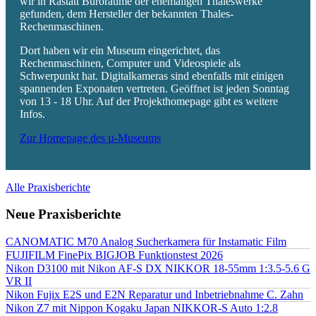
wir in Rastatt Büroräume der ehemaligen Thaleswerke
gefunden, dem Hersteller der bekannten Thales-
Rechenmaschinen.
Dort haben wir ein Museum eingerichtet, das
Rechenmaschinen, Computer und Videospiele als
Schwerpunkt hat. Digitalkameras sind ebenfalls mit einigen
spannenden Exponaten vertreten. Geöffnet ist jeden Sonntag
von 13 - 18 Uhr. Auf der Projekthomepage gibt es weitere
Infos.
Zur Homepage des µ-Museums
Alle Praxisberichte
Neue Praxisberichte
CANOMATIC M70 Analog Sucherkamera für Instamatic Film
FUJIFILM FinePix BIGJOB Funktionstest 2026
Nikon D3100 mit Nikon AF-S DX NIKKOR 18-55mm 1:3.5-5.6 G
VR II
Nikon Fujix E2S und E2N Reparatur und Inbetriebnahme C. Zahn
Nikon Z7 mit Nippon Kogaku Japan NIKKOR-S Auto 1:2.8