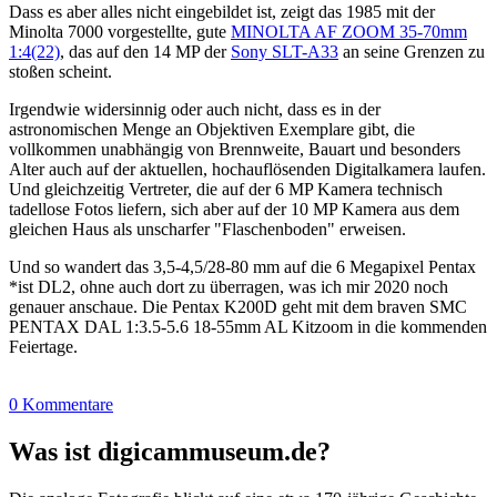
Dass es aber alles nicht eingebildet ist, zeigt das 1985 mit der
Minolta 7000 vorgestellte, gute
MINOLTA AF ZOOM 35-70mm
1:4(22)
, das auf den 14 MP der
Sony SLT-A33
an seine Grenzen zu
stoßen scheint.
Irgendwie widersinnig oder auch nicht, dass es in der
astronomischen Menge an Objektiven Exemplare gibt, die
vollkommen unabhängig von Brennweite, Bauart und besonders
Alter auch auf der aktuellen, hochauflösenden Digitalkamera laufen.
Und gleichzeitig Vertreter, die auf der 6 MP Kamera technisch
tadellose Fotos liefern, sich aber auf der 10 MP Kamera aus dem
gleichen Haus als unscharfer "Flaschenboden" erweisen.
Und so wandert das 3,5-4,5/28-80 mm auf die 6 Megapixel Pentax
*ist DL2, ohne auch dort zu überragen, was ich mir 2020 noch
genauer anschaue. Die Pentax K200D geht mit dem braven SMC
PENTAX DAL 1:3.5-5.6 18-55mm AL Kitzoom in die kommenden
Feiertage.
0 Kommentare
Was ist digicammuseum.de?