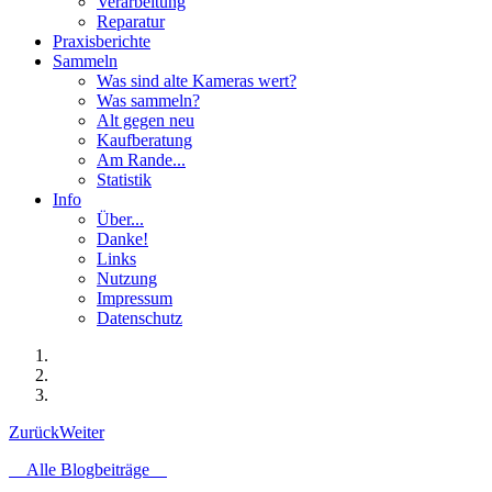
Verarbeitung
Reparatur
Praxisberichte
Sammeln
Was sind alte Kameras wert?
Was sammeln?
Alt gegen neu
Kaufberatung
Am Rande...
Statistik
Info
Über...
Danke!
Links
Nutzung
Impressum
Datenschutz
Zurück
Weiter
Alle Blogbeiträge