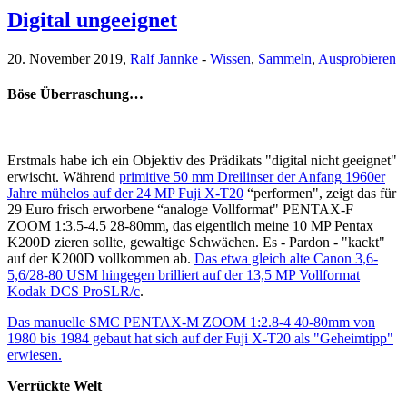
Digital ungeeignet
20. November 2019,
Ralf Jannke
-
Wissen
,
Sammeln
,
Ausprobieren
Böse Überraschung…
Erstmals habe ich ein Objektiv des Prädikats "digital nicht geeignet"
erwischt. Während
primitive 50 mm Dreilinser der Anfang 1960er
Jahre mühelos auf der 24 MP Fuji X-T20
“performen", zeigt das für
29 Euro frisch erworbene “analoge Vollformat" PENTAX-F
ZOOM 1:3.5-4.5 28-80mm, das eigentlich meine 10 MP Pentax
K200D zieren sollte, gewaltige Schwächen. Es - Pardon - "kackt"
auf der K200D vollkommen ab.
Das etwa gleich alte Canon 3,6-
5,6/28-80 USM hingegen brilliert auf der 13,5 MP Vollformat
Kodak DCS ProSLR/c
.
Das manuelle SMC PENTAX-M ZOOM 1:2.8-4 40-80mm von
1980 bis 1984 gebaut hat sich auf der Fuji X-T20 als "Geheimtipp"
erwiesen.
Verrückte Welt