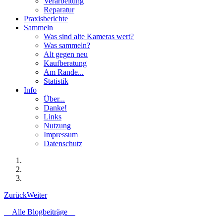
Verarbeitung
Reparatur
Praxisberichte
Sammeln
Was sind alte Kameras wert?
Was sammeln?
Alt gegen neu
Kaufberatung
Am Rande...
Statistik
Info
Über...
Danke!
Links
Nutzung
Impressum
Datenschutz
Zurück
Weiter
Alle Blogbeiträge