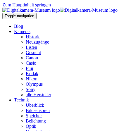
Zum Hauptinhalt springen
Toggle navigation
Blog
Kameras
Historie
Neuzugänge
Listen
Gesucht
Canon
Casio
Fuji
Kodak
Nikon
Olympus
Sony
alle Hersteller
Technik
Überblick
Bildsensoren
Speicher
Belichtung
Optik