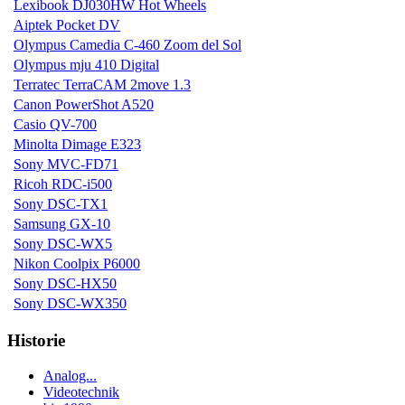
Lexibook DJ030HW Hot Wheels
Aiptek Pocket DV
Olympus Camedia C-460 Zoom del Sol
Olympus mju 410 Digital
Terratec TerraCAM 2move 1.3
Canon PowerShot A520
Casio QV-700
Minolta Dimage E323
Sony MVC-FD71
Ricoh RDC-i500
Sony DSC-TX1
Samsung GX-10
Sony DSC-WX5
Nikon Coolpix P6000
Sony DSC-HX50
Sony DSC-WX350
Historie
Analog...
Videotechnik