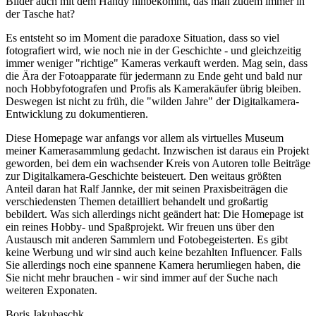
Bilder auch mit dem Handy hinbekommt, das man zudem immer in
der Tasche hat?
Es entsteht so im Moment die paradoxe Situation, dass so viel
fotografiert wird, wie noch nie in der Geschichte - und gleichzeitig
immer weniger "richtige" Kameras verkauft werden. Mag sein, dass
die Ära der Fotoapparate für jedermann zu Ende geht und bald nur
noch Hobbyfotografen und Profis als Kamerakäufer übrig bleiben.
Deswegen ist nicht zu früh, die "wilden Jahre" der Digitalkamera-
Entwicklung zu dokumentieren.
Diese Homepage war anfangs vor allem als virtuelles Museum
meiner Kamerasammlung gedacht. Inzwischen ist daraus ein Projekt
geworden, bei dem ein wachsender Kreis von Autoren tolle Beiträge
zur Digitalkamera-Geschichte beisteuert. Den weitaus größten
Anteil daran hat Ralf Jannke, der mit seinen Praxisbeiträgen die
verschiedensten Themen detailliert behandelt und großartig
bebildert. Was sich allerdings nicht geändert hat: Die Homepage ist
ein reines Hobby- und Spaßprojekt. Wir freuen uns über den
Austausch mit anderen Sammlern und Fotobegeisterten. Es gibt
keine Werbung und wir sind auch keine bezahlten Influencer. Falls
Sie allerdings noch eine spannene Kamera herumliegen haben, die
Sie nicht mehr brauchen - wir sind immer auf der Suche nach
weiteren Exponaten.
Boris Jakubaschk