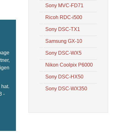
Sony MVC-FD71
Ricoh RDC-i500
Sony DSC-TX1
Samsung GX-10
epage
Sony DSC-WX5
tner,
Nikon Coolpix P6000
ligen
Sony DSC-HX50
hat.
Sony DSC-WX350
3 -