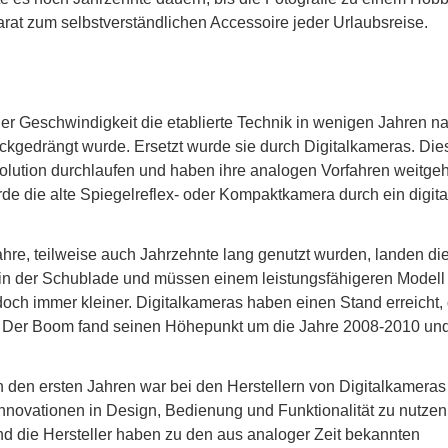
at zum selbstverständlichen Accessoire jeder Urlaubsreise.
er Geschwindigkeit die etablierte Technik in wenigen Jahren n
kgedrängt wurde. Ersetzt wurde sie durch Digitalkameras. Die
olution durchlaufen und haben ihre analogen Vorfahren weitge
rde die alte Spiegelreflex- oder Kompaktkamera durch ein digita
re, teilweise auch Jahrzehnte lang genutzt wurden, landen di
n in der Schublade und müssen einem leistungsfähigeren Modell
doch immer kleiner. Digitalkameras haben einen Stand erreicht,
. Der Boom fand seinen Höhepunkt um die Jahre 2008-2010 und
n den ersten Jahren war bei den Herstellern von Digitalkameras
Innovationen in Design, Bedienung und Funktionalität zu nutzen
nd die Hersteller haben zu den aus analoger Zeit bekannten