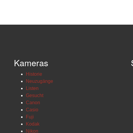
Kameras
Historie
Neuzugänge
Listen
Gesucht
Canon
Casio
Fuji
Kodak
Nikon