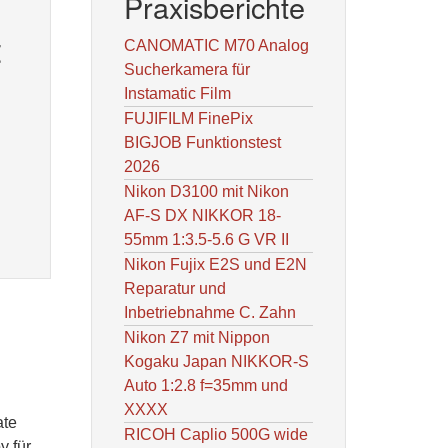
Praxisberichte
t
CANOMATIC M70 Analog
Sucherkamera für
Instamatic Film
FUJIFILM FinePix
BIGJOB Funktionstest
2026
Nikon D3100 mit Nikon
AF-S DX NIKKOR 18-
55mm 1:3.5-5.6 G VR II
Nikon Fujix E2S und E2N
Reparatur und
Inbetriebnahme C. Zahn
Nikon Z7 mit Nippon
Kogaku Japan NIKKOR-S
Auto 1:2.8 f=35mm und
XXXX
ate
RICOH Caplio 500G wide
y für