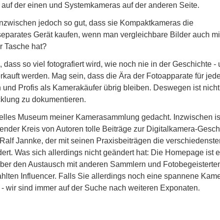
uf der einen und Systemkameras auf der anderen Seite.
nzwischen jedoch so gut, dass sie Kompaktkameras die
eparates Gerät kaufen, wenn man vergleichbare Bilder auch m
r Tasche hat?
dass so viel fotografiert wird, wie noch nie in der Geschichte -
erkauft werden. Mag sein, dass die Ära der Fotoapparate für je
und Profis als Kamerakäufer übrig bleiben. Deswegen ist nicht
icklung zu dokumentieren.
uelles Museum meiner Kamerasammlung gedacht. Inzwischen is
nder Kreis von Autoren tolle Beiträge zur Digitalkamera-Gesch
 Ralf Jannke, der mit seinen Praxisbeiträgen die verschiedenste
dert. Was sich allerdings nicht geändert hat: Die Homepage ist e
über den Austausch mit anderen Sammlern und Fotobegeisterte
hlten Influencer. Falls Sie allerdings noch eine spannene Kam
 - wir sind immer auf der Suche nach weiteren Exponaten.