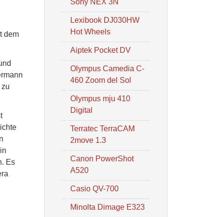
Sony NEX 3N
Lexibook DJ030HW
Hot Wheels
it dem
Aiptek Pocket DV
 und
Olympus Camedia C-
dermann
460 Zoom del Sol
 zu
Olympus mju 410
Digital
t
ichte
Terratec TerraCAM
n
2move 1.3
in
Canon PowerShot
n. Es
A520
era
Casio QV-700
Minolta Dimage E323