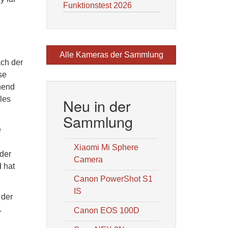
Funktionstest 2026
Alle Kameras der Sammlung
ach der
se
hend
les
Neu in der
Sammlung
e
Xiaomi Mi Sphere
 der
Camera
 hat
Canon PowerShot S1
IS
 der
.
Canon EOS 100D