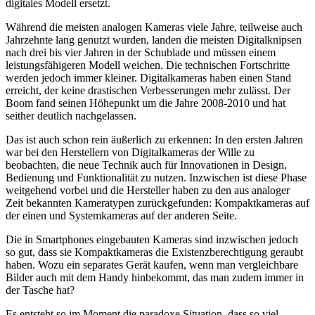
digitales Modell ersetzt.
Während die meisten analogen Kameras viele Jahre, teilweise auch
Jahrzehnte lang genutzt wurden, landen die meisten Digitalknipsen
nach drei bis vier Jahren in der Schublade und müssen einem
leistungsfähigeren Modell weichen. Die technischen Fortschritte
werden jedoch immer kleiner. Digitalkameras haben einen Stand
erreicht, der keine drastischen Verbesserungen mehr zulässt. Der
Boom fand seinen Höhepunkt um die Jahre 2008-2010 und hat
seither deutlich nachgelassen.
Das ist auch schon rein äußerlich zu erkennen: In den ersten Jahren
war bei den Herstellern von Digitalkameras der Wille zu
beobachten, die neue Technik auch für Innovationen in Design,
Bedienung und Funktionalität zu nutzen. Inzwischen ist diese Phase
weitgehend vorbei und die Hersteller haben zu den aus analoger
Zeit bekannten Kameratypen zurückgefunden: Kompaktkameras auf
der einen und Systemkameras auf der anderen Seite.
Die in Smartphones eingebauten Kameras sind inzwischen jedoch
so gut, dass sie Kompaktkameras die Existenzberechtigung geraubt
haben. Wozu ein separates Gerät kaufen, wenn man vergleichbare
Bilder auch mit dem Handy hinbekommt, das man zudem immer in
der Tasche hat?
Es entsteht so im Moment die paradoxe Situation, dass so viel