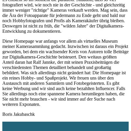
fotografiert wird, wie noch nie in der Geschichte - und gleichzeitig
immer weniger "richtige" Kameras verkauft werden. Mag sein, dass
die Ära der Fotoapparate für jedermann zu Ende geht und bald nur
noch Hobbyfotografen und Profis als Kamerakäufer übrig bleiben.
Deswegen ist nicht zu früh, die "wilden Jahre" der Digitalkamera-
Entwicklung zu dokumentieren.
Diese Homepage war anfangs vor allem als virtuelles Museum
meiner Kamerasammlung gedacht. Inzwischen ist daraus ein Projekt
geworden, bei dem ein wachsender Kreis von Autoren tolle Beiträge
zur Digitalkamera-Geschichte beisteuert. Den weitaus größten
Anteil daran hat Ralf Jannke, der mit seinen Praxisbeiträgen die
verschiedensten Themen detailliert behandelt und großartig
bebildert. Was sich allerdings nicht geändert hat: Die Homepage ist
ein reines Hobby- und Spaßprojekt. Wir freuen uns über den
Austausch mit anderen Sammlern und Fotobegeisterten. Es gibt
keine Werbung und wir sind auch keine bezahlten Influencer. Falls
Sie allerdings noch eine spannene Kamera herumliegen haben, die
Sie nicht mehr brauchen - wir sind immer auf der Suche nach
weiteren Exponaten.
Boris Jakubaschk