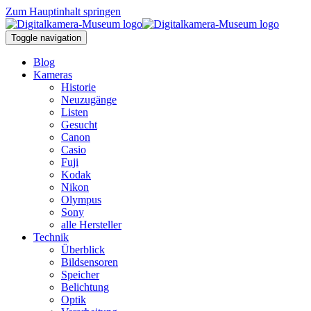
Zum Hauptinhalt springen
Toggle navigation
Blog
Kameras
Historie
Neuzugänge
Listen
Gesucht
Canon
Casio
Fuji
Kodak
Nikon
Olympus
Sony
alle Hersteller
Technik
Überblick
Bildsensoren
Speicher
Belichtung
Optik