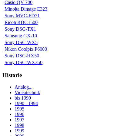
Casio QV-700
Minolta Dimage E323
Sony MVC-FD71
Ricoh RDC-i500
Sony DSC-TX1
Samsung GX-10
Sony DSC-WX5
Nikon Coolpix P6000
Sony DSC-HX50
Sony DSC-WX350
Historie
Analog...
Videotechnik
bis 1990
1990 - 1994
1995
1996
1997
1998
1999