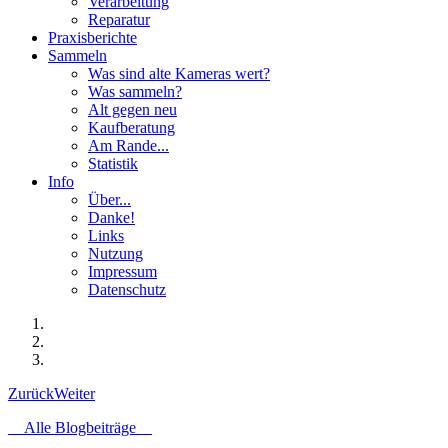
Verarbeitung
Reparatur
Praxisberichte
Sammeln
Was sind alte Kameras wert?
Was sammeln?
Alt gegen neu
Kaufberatung
Am Rande...
Statistik
Info
Über...
Danke!
Links
Nutzung
Impressum
Datenschutz
Zurück
Weiter
Alle Blogbeiträge