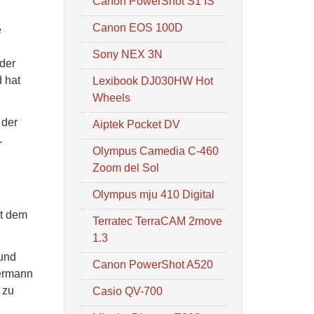
Canon PowerShot S1 IS
Canon EOS 100D
e
Sony NEX 3N
 der
 hat
Lexibook DJ030HW Hot
Wheels
 der
Aiptek Pocket DV
.
Olympus Camedia C-460
Zoom del Sol
Olympus mju 410 Digital
it dem
Terratec TerraCAM 2move
1.3
 und
Canon PowerShot A520
dermann
 zu
Casio QV-700