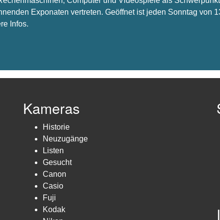
s Rechenmaschinen, Computer und Videospiele als Schwerpunkt 
nnenden Exponaten vertreten. Geöffnet ist jeden Sonntag von 1
re Infos.
Kameras
Historie
Neuzugänge
Listen
Gesucht
Canon
Casio
Fuji
Kodak