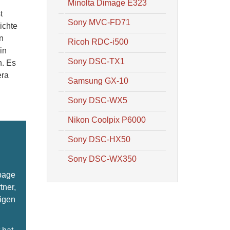
Minolta Dimage E323
t
Sony MVC-FD71
ichte
n
Ricoh RDC-i500
in
Sony DSC-TX1
n. Es
era
Samsung GX-10
Sony DSC-WX5
Nikon Coolpix P6000
Sony DSC-HX50
Sony DSC-WX350
epage
tner,
ligen