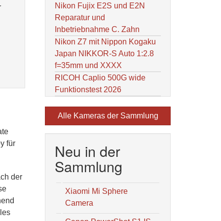
Nikon Fujix E2S und E2N
r
Reparatur und
Inbetriebnahme C. Zahn
Nikon Z7 mit Nippon Kogaku
Japan NIKKOR-S Auto 1:2.8
f=35mm und XXXX
RICOH Caplio 500G wide
Funktionstest 2026
Alle Kameras der Sammlung
ate
y für
Neu in der
Sammlung
ach der
se
Xiaomi Mi Sphere
hend
Camera
les