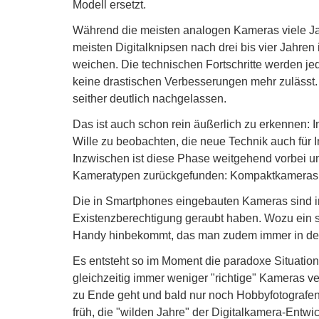
Modell ersetzt.
Während die meisten analogen Kameras viele Jah
meisten Digitalknipsen nach drei bis vier Jahre
weichen. Die technischen Fortschritte werden je
keine drastischen Verbesserungen mehr zulässt
seither deutlich nachgelassen.
Das ist auch schon rein äußerlich zu erkennen: I
Wille zu beobachten, die neue Technik auch für 
Inzwischen ist diese Phase weitgehend vorbei u
Kameratypen zurückgefunden: Kompaktkameras a
Die in Smartphones eingebauten Kameras sind i
Existenzberechtigung geraubt haben. Wozu ein s
Handy hinbekommt, das man zudem immer in de
Es entsteht so im Moment die paradoxe Situation, 
gleichzeitig immer weniger "richtige" Kameras v
zu Ende geht und bald nur noch Hobbyfotografen 
früh, die "wilden Jahre" der Digitalkamera-Entw