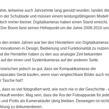
re, teilweise auch Jahrzehnte lang genutzt wurden, landen di
n in der Schublade und müssen einem leistungsfähigeren Modell
doch immer kleiner. Digitalkameras haben einen Stand erreicht,
. Der Boom fand seinen Höhepunkt um die Jahre 2008-2010 und
n den ersten Jahren war bei den Herstellern von Digitalkameras
Innovationen in Design, Bedienung und Funktionalität zu nutzen
nd die Hersteller haben zu den aus analoger Zeit bekannten
uf der einen und Systemkameras auf der anderen Seite.
nzwischen jedoch so gut, dass sie Kompaktkameras die
eparates Gerät kaufen, wenn man vergleichbare Bilder auch m
r Tasche hat?
dass so viel fotografiert wird, wie noch nie in der Geschichte -
erkauft werden. Mag sein, dass die Ära der Fotoapparate für je
und Profis als Kamerakäufer übrig bleiben. Deswegen ist nicht
icklung zu dokumentieren.