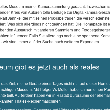
uelles Museum meiner Kamerasammlung gedacht. Inzwischen is
nder Kreis von Autoren tolle Beiträge zur Digitalkamera-Gesch
 Ralf Jannke, der mit seinen Praxisbeiträgen die verschiedenste
dert. Was sich allerdings nicht geändert hat: Die Homepage ist e
über den Austausch mit anderen Sammlern und Fotobegeisterte
hlten Influencer. Falls Sie allerdings noch eine spannene Kam
 - wir sind immer auf der Suche nach weiteren Exponaten.
um gibt es jetzt auch als reales
 das Ziel, meine Geräte eines Tages nicht nur auf dieser Hom
 richtigen Museum. Mit Holger W. Müller habe ich nun einen Par
chte teilt. Außerdem haben wir in Rastatt Büroräume der ehema
bekannten Thales-Rechenmaschinen.