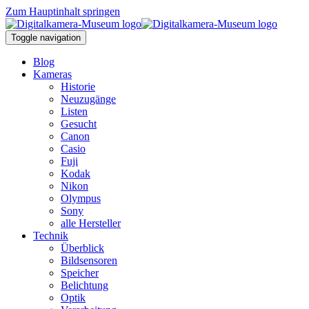
Zum Hauptinhalt springen
Toggle navigation
Blog
Kameras
Historie
Neuzugänge
Listen
Gesucht
Canon
Casio
Fuji
Kodak
Nikon
Olympus
Sony
alle Hersteller
Technik
Überblick
Bildsensoren
Speicher
Belichtung
Optik