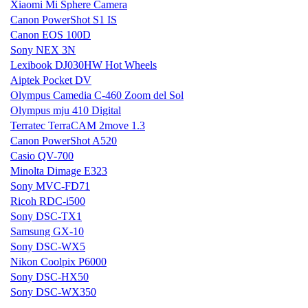
Xiaomi Mi Sphere Camera
Canon PowerShot S1 IS
Canon EOS 100D
Sony NEX 3N
Lexibook DJ030HW Hot Wheels
Aiptek Pocket DV
Olympus Camedia C-460 Zoom del Sol
Olympus mju 410 Digital
Terratec TerraCAM 2move 1.3
Canon PowerShot A520
Casio QV-700
Minolta Dimage E323
Sony MVC-FD71
Ricoh RDC-i500
Sony DSC-TX1
Samsung GX-10
Sony DSC-WX5
Nikon Coolpix P6000
Sony DSC-HX50
Sony DSC-WX350