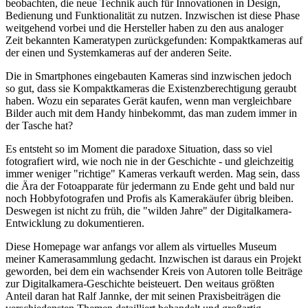
beobachten, die neue Technik auch für Innovationen in Design,
Bedienung und Funktionalität zu nutzen. Inzwischen ist diese Phase
weitgehend vorbei und die Hersteller haben zu den aus analoger
Zeit bekannten Kameratypen zurückgefunden: Kompaktkameras auf
der einen und Systemkameras auf der anderen Seite.
Die in Smartphones eingebauten Kameras sind inzwischen jedoch
so gut, dass sie Kompaktkameras die Existenzberechtigung geraubt
haben. Wozu ein separates Gerät kaufen, wenn man vergleichbare
Bilder auch mit dem Handy hinbekommt, das man zudem immer in
der Tasche hat?
Es entsteht so im Moment die paradoxe Situation, dass so viel
fotografiert wird, wie noch nie in der Geschichte - und gleichzeitig
immer weniger "richtige" Kameras verkauft werden. Mag sein, dass
die Ära der Fotoapparate für jedermann zu Ende geht und bald nur
noch Hobbyfotografen und Profis als Kamerakäufer übrig bleiben.
Deswegen ist nicht zu früh, die "wilden Jahre" der Digitalkamera-
Entwicklung zu dokumentieren.
Diese Homepage war anfangs vor allem als virtuelles Museum
meiner Kamerasammlung gedacht. Inzwischen ist daraus ein Projekt
geworden, bei dem ein wachsender Kreis von Autoren tolle Beiträge
zur Digitalkamera-Geschichte beisteuert. Den weitaus größten
Anteil daran hat Ralf Jannke, der mit seinen Praxisbeiträgen die