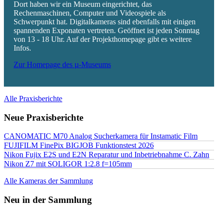
Dort haben wir ein Museum eingerichtet, das
Rechenmaschinen, Computer und Videospiele als
Schwerpunkt hat. Digitalkameras sind ebenfalls mit einigen
spannenden Exponaten vertreten. Geöffnet ist jeden Sonntag
von 13 - 18 Uhr. Auf der Projekthomepage gibt es weitere
Infos.
Zur Homepage des µ-Museums
Alle Praxisberichte
Neue Praxisberichte
CANOMATIC M70 Analog Sucherkamera für Instamatic Film
FUJIFILM FinePix BIGJOB Funktionstest 2026
Nikon Fujix E2S und E2N Reparatur und Inbetriebnahme C. Zahn
Nikon Z7 mit SOLIGOR 1:2.8 f=105mm
Alle Kameras der Sammlung
Neu in der Sammlung