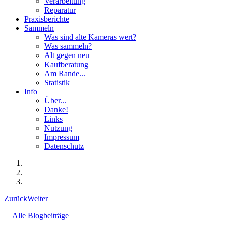
Verarbeitung
Reparatur
Praxisberichte
Sammeln
Was sind alte Kameras wert?
Was sammeln?
Alt gegen neu
Kaufberatung
Am Rande...
Statistik
Info
Über...
Danke!
Links
Nutzung
Impressum
Datenschutz
Zurück
Weiter
Alle Blogbeiträge