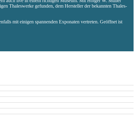
ern auch live in einem richtigen Museum. Mit Holger W. Müller
aligen Thaleswerke gefunden, dem Hersteller der bekannten Thales-
falls mit einigen spannenden Exponaten vertreten. Geöffnet ist