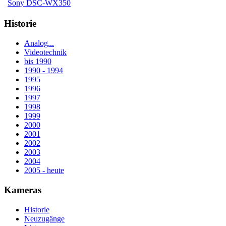
Sony DSC-WX350
Historie
Analog...
Videotechnik
bis 1990
1990 - 1994
1995
1996
1997
1998
1999
2000
2001
2002
2003
2004
2005 - heute
Kameras
Historie
Neuzugänge