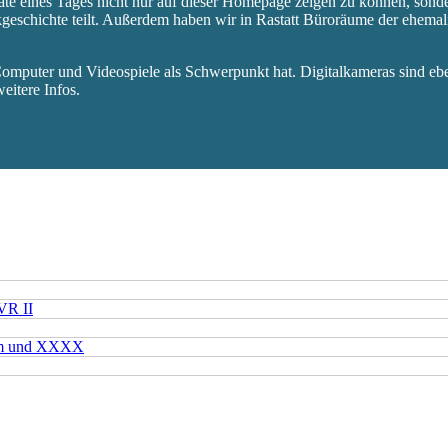
äte eines Tages nicht nur auf dieser Homepage zeigen zu können, sond
ikgeschichte teilt. Außerdem haben wir in Rastatt Büroräume der ehem
mputer und Videospiele als Schwerpunkt hat. Digitalkameras sind eben
eitere Infos.
VR II
mm und XXXX