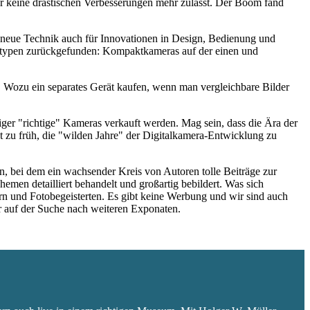
der keine drastischen Verbesserungen mehr zulässt. Der Boom fand
ie neue Technik auch für Innovationen in Design, Bedienung und
eratypen zurückgefunden: Kompaktkameras auf der einen und
 Wozu ein separates Gerät kaufen, wenn man vergleichbare Bilder
niger "richtige" Kameras verkauft werden. Mag sein, dass die Ära der
 zu früh, die "wilden Jahre" der Digitalkamera-Entwicklung zu
 bei dem ein wachsender Kreis von Autoren tolle Beiträge zur
hemen detailliert behandelt und großartig bebildert. Was sich
rn und Fotobegeisterten. Es gibt keine Werbung und wir sind auch
er auf der Suche nach weiteren Exponaten.