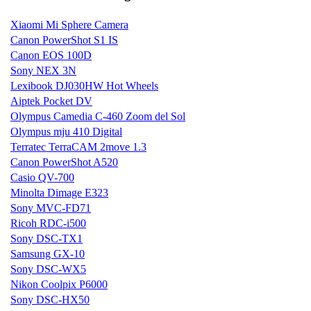
Xiaomi Mi Sphere Camera
Canon PowerShot S1 IS
Canon EOS 100D
Sony NEX 3N
Lexibook DJ030HW Hot Wheels
Aiptek Pocket DV
Olympus Camedia C-460 Zoom del Sol
Olympus mju 410 Digital
Terratec TerraCAM 2move 1.3
Canon PowerShot A520
Casio QV-700
Minolta Dimage E323
Sony MVC-FD71
Ricoh RDC-i500
Sony DSC-TX1
Samsung GX-10
Sony DSC-WX5
Nikon Coolpix P6000
Sony DSC-HX50