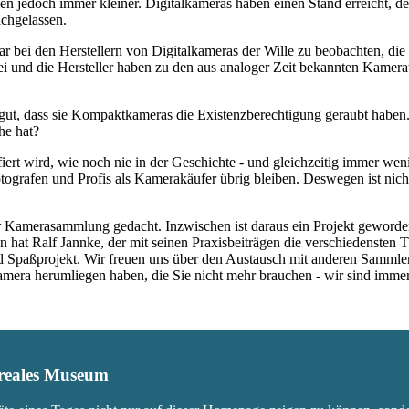
den jedoch immer kleiner. Digitalkameras haben einen Stand erreicht, 
achgelassen.
war bei den Herstellern von Digitalkameras der Wille zu beobachten, d
rbei und die Hersteller haben zu den aus analoger Zeit bekannten Kam
ut, dass sie Kompaktkameras die Existenzberechtigung geraubt haben.
he hat?
fiert wird, wie noch nie in der Geschichte - und gleichzeitig immer we
ografen und Profis als Kamerakäufer übrig bleiben. Deswegen ist nicht
 Kamerasammlung gedacht. Inzwischen ist daraus ein Projekt geworden,
 hat Ralf Jannke, der mit seinen Praxisbeiträgen die verschiedensten T
nd Spaßprojekt. Wir freuen uns über den Austausch mit anderen Sammle
 Kamera herumliegen haben, die Sie nicht mehr brauchen - wir sind imm
s reales Museum