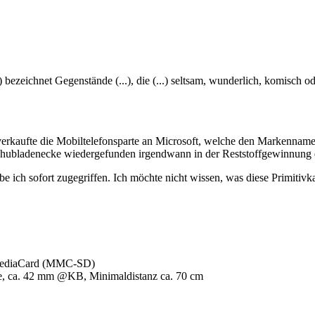
) bezeichnet Gegenstände (...), die (...) seltsam, wunderlich, komisch od
d verkaufte die Mobiltelefonsparte an Microsoft, welche den Markenna
 Schubladenecke wiedergefunden irgendwann in der Reststoffgewinnung d
e ich sofort zugegriffen. Ich möchte nicht wissen, was diese Primitivk
iMediaCard (MMC-SD)
nse, ca. 42 mm @KB, Minimaldistanz ca. 70 cm