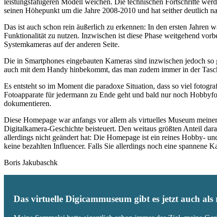
leistungsfähigeren Modell weichen. Die technischen Fortschritte wer
seinen Höhepunkt um die Jahre 2008-2010 und hat seither deutlich n
Das ist auch schon rein äußerlich zu erkennen: In den ersten Jahren 
Funktionalität zu nutzen. Inzwischen ist diese Phase weitgehend vo
Systemkameras auf der anderen Seite.
Die in Smartphones eingebauten Kameras sind inzwischen jedoch so g
auch mit dem Handy hinbekommt, das man zudem immer in der Tasc
Es entsteht so im Moment die paradoxe Situation, dass so viel fotogra
Fotoapparate für jedermann zu Ende geht und bald nur noch Hobbyfot
dokumentieren.
Diese Homepage war anfangs vor allem als virtuelles Museum meiner
Digitalkamera-Geschichte beisteuert. Den weitaus größten Anteil daran
allerdings nicht geändert hat: Die Homepage ist ein reines Hobby- u
keine bezahlten Influencer. Falls Sie allerdings noch eine spannene
Boris Jakubaschk
Das virtuelle Digicammuseum gibt es jetzt auch al