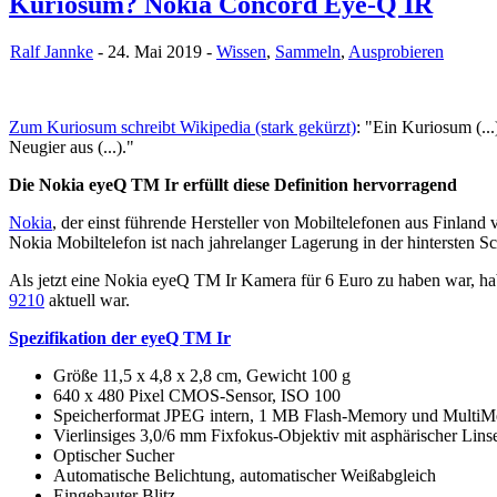
Kuriosum? Nokia Concord Eye-Q IR
Ralf Jannke
- 24. Mai 2019 -
Wissen
,
Sammeln
,
Ausprobieren
Zum Kuriosum schreibt Wikipedia (stark gekürzt)
: "Ein Kuriosum (...
Neugier aus (...)."
Die Nokia eyeQ TM Ir erfüllt diese Definition hervorragend
Nokia
, der einst führende Hersteller von Mobiltelefonen aus Finlan
Nokia Mobiltelefon ist nach jahrelanger Lagerung in der hintersten
Als jetzt eine Nokia eyeQ TM Ir Kamera für 6 Euro zu haben war, hab
9210
aktuell war.
Spezifikation der eyeQ TM Ir
Größe 11,5 x 4,8 x 2,8 cm, Gewicht 100 g
640 x 480 Pixel CMOS-Sensor, ISO 100
Speicherformat JPEG intern, 1 MB Flash-Memory und Mult
Vierlinsiges 3,0/6 mm Fixfokus-Objektiv mit asphärischer Li
Optischer Sucher
Automatische Belichtung, automatischer Weißabgleich
Eingebauter Blitz