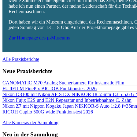
Meine Sammelei hatte eigentlich schon immer das Ziel, meine Ger
habe ich nun einen Partner, der meine Leidenschaft für die Techn
Rechenmaschinen.
Dort haben wir ein Museum eingerichtet, das Rechenmaschinen, Co
jeden Sonntag von 13 - 18 Uhr. Auf der Projekthomepage gibt es w
Zur Homepage des µ-Museums
Alle Praxisberichte
Neue Praxisberichte
CANOMATIC M70 Analog Sucherkamera für Instamatic Film
FUJIFILM FinePix BIGJOB Funktionstest 2026
Nikon D3100 mit Nikon AF-S DX NIKKOR 18-55mm 1:3.5-5.6 G 
Nikon Fujix E2S und E2N Reparatur und Inbetriebnahme C. Zahn
Nikon Z7 mit Nippon Kogaku Japan NIKKOR-S Auto 1:2.8 f=35
RICOH Caplio 500G wide Funktionstest 2026
Alle Kameras der Sammlung
Neu in der Sammlung