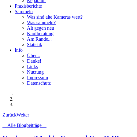
Reparatur
Praxisberichte
Sammeln
Was sind alte Kameras wert?
Was sammeln?
Alt gegen neu
Kaufberatung
Am Rande...
Statistik
Info
Über...
Danke!
Links
Nutzung
Impressum
Datenschutz
Zurück
Weiter
Alle Blogbeiträge