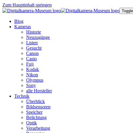
Zum Hauptinhalt springen
Toggle
Blog
Kameras
Historie
Neuzugänge
Listen
Gesucht
Canon
Casio
Fuji
Kodak
Nikon
Olympus
Sony
alle Hersteller
Technik
Überblick
Bildsensoren
Speicher
Belichtung
Optik
Verarbeitung