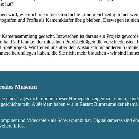
he hat?
fiert wird, wie noch nie in der Geschichte - und gleichzeitig immer we
ografen und Profis als Kamerakäufer übrig bleiben. Deswegen ist nicht
 Kamerasammlung gedacht. Inzwischen ist daraus ein Projekt geworden,
 hat Ralf Jannke, der mit seinen Praxisbeiträgen die verschiedensten T
nd Spaßprojekt. Wir freuen uns über den Austausch mit anderen Sammle
 Kamera herumliegen haben, die Sie nicht mehr brauchen - wir sind imm
s reales Museum
äte eines Tages nicht nur auf dieser Homepage zeigen zu können, sond
ikgeschichte teilt. Außerdem haben wir in Rastatt Büroräume der ehem
mputer und Videospiele als Schwerpunkt hat. Digitalkameras sind eben
eitere Infos.