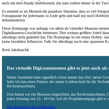
auch mit dem Handy hinbekommt, das man zudem immer in der Tasc
Es entsteht so im Moment die paradoxe Situation, dass so viel fotogra
Fotoapparate für jedermann zu Ende geht und bald nur noch Hobbyfot
dokumentieren.
Diese Homepage war anfangs vor allem als virtuelles Museum meiner
Digitalkamera-Geschichte beisteuert. Den weitaus größten Anteil daran
allerdings nicht geändert hat: Die Homepage ist ein reines Hobby- u
keine bezahlten Influencer. Falls Sie allerdings noch eine spannene
Boris Jakubaschk
Das virtuelle Digicammuseum gibt es jetzt auch al
Meine Sammelei hatte eigentlich schon immer das Ziel, meine Ger
habe ich nun einen Partner, der meine Leidenschaft für die Techn
Rechenmaschinen.
Dort haben wir ein Museum eingerichtet, das Rechenmaschinen, Co
jeden Sonntag von 13 - 18 Uhr. Auf der Projekthomepage gibt es w
Zur Homepage des µ-Museums