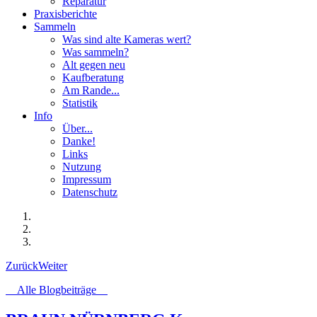
Reparatur
Praxisberichte
Sammeln
Was sind alte Kameras wert?
Was sammeln?
Alt gegen neu
Kaufberatung
Am Rande...
Statistik
Info
Über...
Danke!
Links
Nutzung
Impressum
Datenschutz
Zurück
Weiter
Alle Blogbeiträge