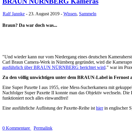
BRAUN NÜRNBERG Kameras
Ralf Jannke
- 23. August 2019 -
Wissen
,
Sammeln
Braun? Da war doch was...
"Und wieder kann nur vom Niedergang eines deutschen Kameraherstel
Carl Braun Camera-Werk in Nürnberg gegründet, wird die Kamerapr
ausführlich über BRAUN NÜRNBERG berichtet wird
." war im Pra
Zu den völlig unwichtigen unter dem BRAUN-Label in Fernost
Eine Super Paxette I aus 1955, eine Mess-Sucherkamera mit gekuppelt
Nachfolger Super Paxette II konnte man das Objektiv wechseln. Die Pax
funktioniert noch alles einwandfrei!
Eine ausführliche Auflistung der Paxette-Reihe ist
hier
in englischer S
0 Kommentare
Permalink