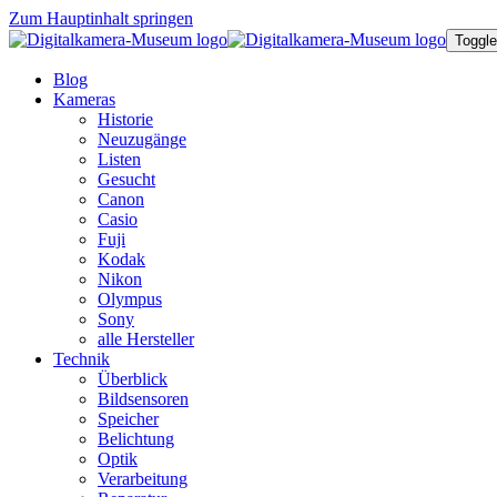
Zum Hauptinhalt springen
Toggle
Blog
Kameras
Historie
Neuzugänge
Listen
Gesucht
Canon
Casio
Fuji
Kodak
Nikon
Olympus
Sony
alle Hersteller
Technik
Überblick
Bildsensoren
Speicher
Belichtung
Optik
Verarbeitung