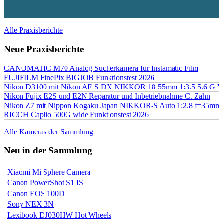
Alle Praxisberichte
Neue Praxisberichte
CANOMATIC M70 Analog Sucherkamera für Instamatic Film
FUJIFILM FinePix BIGJOB Funktionstest 2026
Nikon D3100 mit Nikon AF-S DX NIKKOR 18-55mm 1:3.5-5.6 G 
Nikon Fujix E2S und E2N Reparatur und Inbetriebnahme C. Zahn
Nikon Z7 mit Nippon Kogaku Japan NIKKOR-S Auto 1:2.8 f=35
RICOH Caplio 500G wide Funktionstest 2026
Alle Kameras der Sammlung
Neu in der Sammlung
Xiaomi Mi Sphere Camera
Canon PowerShot S1 IS
Canon EOS 100D
Sony NEX 3N
Lexibook DJ030HW Hot Wheels