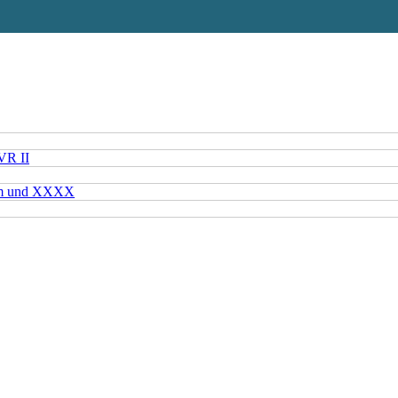
VR II
mm und XXXX