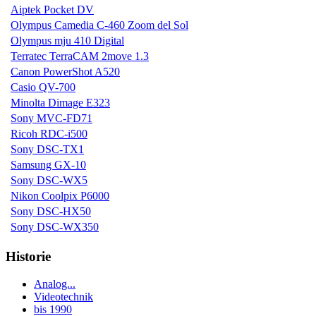
Aiptek Pocket DV
Olympus Camedia C-460 Zoom del Sol
Olympus mju 410 Digital
Terratec TerraCAM 2move 1.3
Canon PowerShot A520
Casio QV-700
Minolta Dimage E323
Sony MVC-FD71
Ricoh RDC-i500
Sony DSC-TX1
Samsung GX-10
Sony DSC-WX5
Nikon Coolpix P6000
Sony DSC-HX50
Sony DSC-WX350
Historie
Analog...
Videotechnik
bis 1990