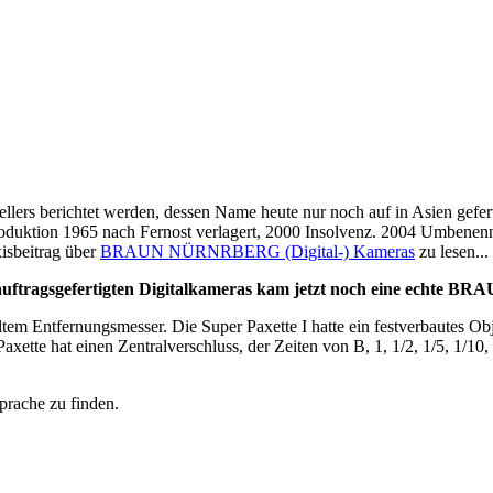
lers berichtet werden, dessen Name heute nur noch auf in Asien gefe
oduktion 1965 nach Fernost verlagert, 2000 Insolvenz. 2004 Umbenen
xisbeitrag über
BRAUN NÜRNRBERG (Digital-) Kameras
zu lesen...
 auftragsgefertigten Digitalkameras kam jetzt noch eine ech
em Entfernungsmesser. Die Super Paxette I hatte ein festverbautes Obj
ette hat einen Zentralverschluss, der Zeiten von B, 1, 1/2, 1/5, 1/10, 
prache zu finden.