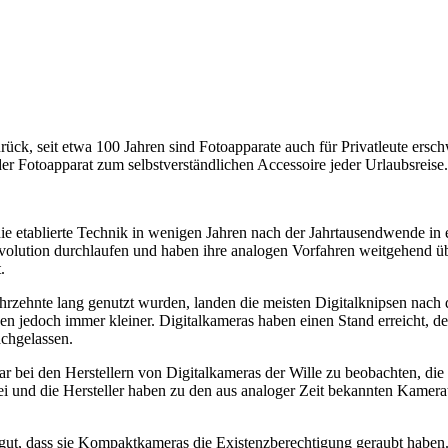
rück, seit etwa 100 Jahren sind Fotoapparate auch für Privatleute ersch
 Fotoapparat zum selbstverständlichen Accessoire jeder Urlaubsreise.
ie etablierte Technik in wenigen Jahren nach der Jahrtausendwende in
volution durchlaufen und haben ihre analogen Vorfahren weitgehend übe
.
hrzehnte lang genutzt wurden, landen die meisten Digitalknipsen nach 
den jedoch immer kleiner. Digitalkameras haben einen Stand erreicht, 
achgelassen.
war bei den Herstellern von Digitalkameras der Wille zu beobachten, d
rbei und die Hersteller haben zu den aus analoger Zeit bekannten Kam
ut, dass sie Kompaktkameras die Existenzberechtigung geraubt haben.