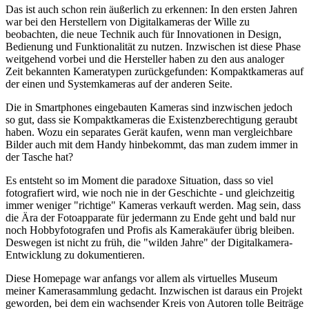
Das ist auch schon rein äußerlich zu erkennen: In den ersten Jahren
war bei den Herstellern von Digitalkameras der Wille zu
beobachten, die neue Technik auch für Innovationen in Design,
Bedienung und Funktionalität zu nutzen. Inzwischen ist diese Phase
weitgehend vorbei und die Hersteller haben zu den aus analoger
Zeit bekannten Kameratypen zurückgefunden: Kompaktkameras auf
der einen und Systemkameras auf der anderen Seite.
Die in Smartphones eingebauten Kameras sind inzwischen jedoch
so gut, dass sie Kompaktkameras die Existenzberechtigung geraubt
haben. Wozu ein separates Gerät kaufen, wenn man vergleichbare
Bilder auch mit dem Handy hinbekommt, das man zudem immer in
der Tasche hat?
Es entsteht so im Moment die paradoxe Situation, dass so viel
fotografiert wird, wie noch nie in der Geschichte - und gleichzeitig
immer weniger "richtige" Kameras verkauft werden. Mag sein, dass
die Ära der Fotoapparate für jedermann zu Ende geht und bald nur
noch Hobbyfotografen und Profis als Kamerakäufer übrig bleiben.
Deswegen ist nicht zu früh, die "wilden Jahre" der Digitalkamera-
Entwicklung zu dokumentieren.
Diese Homepage war anfangs vor allem als virtuelles Museum
meiner Kamerasammlung gedacht. Inzwischen ist daraus ein Projekt
geworden, bei dem ein wachsender Kreis von Autoren tolle Beiträge