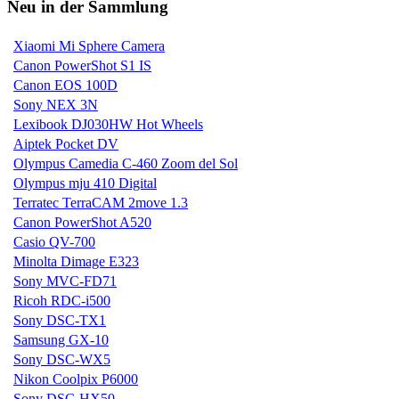
Neu in der Sammlung
Xiaomi Mi Sphere Camera
Canon PowerShot S1 IS
Canon EOS 100D
Sony NEX 3N
Lexibook DJ030HW Hot Wheels
Aiptek Pocket DV
Olympus Camedia C-460 Zoom del Sol
Olympus mju 410 Digital
Terratec TerraCAM 2move 1.3
Canon PowerShot A520
Casio QV-700
Minolta Dimage E323
Sony MVC-FD71
Ricoh RDC-i500
Sony DSC-TX1
Samsung GX-10
Sony DSC-WX5
Nikon Coolpix P6000
Sony DSC-HX50