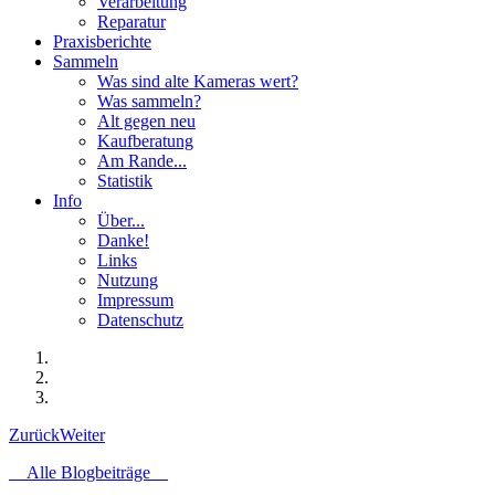
Verarbeitung
Reparatur
Praxisberichte
Sammeln
Was sind alte Kameras wert?
Was sammeln?
Alt gegen neu
Kaufberatung
Am Rande...
Statistik
Info
Über...
Danke!
Links
Nutzung
Impressum
Datenschutz
Zurück
Weiter
Alle Blogbeiträge