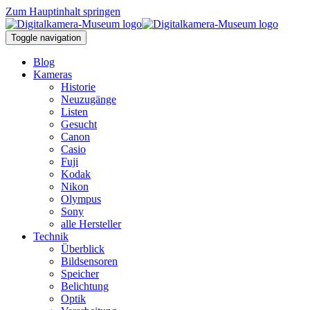
Zum Hauptinhalt springen
Toggle navigation
Blog
Kameras
Historie
Neuzugänge
Listen
Gesucht
Canon
Casio
Fuji
Kodak
Nikon
Olympus
Sony
alle Hersteller
Technik
Überblick
Bildsensoren
Speicher
Belichtung
Optik