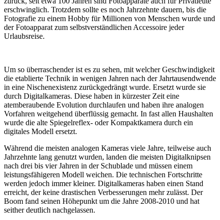
zurück, seit etwa 100 Jahren sind Fotoapparate auch für Privatleute
erschwinglich. Trotzdem sollte es noch Jahrzehnte dauern, bis die
Fotografie zu einem Hobby für Millionen von Menschen wurde und
der Fotoapparat zum selbstverständlichen Accessoire jeder
Urlaubsreise.
Um so überraschender ist es zu sehen, mit welcher Geschwindigkeit
die etablierte Technik in wenigen Jahren nach der Jahrtausendwende
in eine Nischenexistenz zurückgedrängt wurde. Ersetzt wurde sie
durch Digitalkameras. Diese haben in kürzester Zeit eine
atemberaubende Evolution durchlaufen und haben ihre analogen
Vorfahren weitgehend überflüssig gemacht. In fast allen Haushalten
wurde die alte Spiegelreflex- oder Kompaktkamera durch ein
digitales Modell ersetzt.
Während die meisten analogen Kameras viele Jahre, teilweise auch
Jahrzehnte lang genutzt wurden, landen die meisten Digitalknipsen
nach drei bis vier Jahren in der Schublade und müssen einem
leistungsfähigeren Modell weichen. Die technischen Fortschritte
werden jedoch immer kleiner. Digitalkameras haben einen Stand
erreicht, der keine drastischen Verbesserungen mehr zulässt. Der
Boom fand seinen Höhepunkt um die Jahre 2008-2010 und hat
seither deutlich nachgelassen.