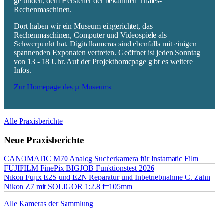
gefunden, dem Hersteller der bekannten Thales-
Rechenmaschinen.
Dort haben wir ein Museum eingerichtet, das
Rechenmaschinen, Computer und Videospiele als
Schwerpunkt hat. Digitalkameras sind ebenfalls mit einigen
spannenden Exponaten vertreten. Geöffnet ist jeden Sonntag
von 13 - 18 Uhr. Auf der Projekthomepage gibt es weitere
Infos.
Zur Homepage des µ-Museums
Alle Praxisberichte
Neue Praxisberichte
CANOMATIC M70 Analog Sucherkamera für Instamatic Film
FUJIFILM FinePix BIGJOB Funktionstest 2026
Nikon Fujix E2S und E2N Reparatur und Inbetriebnahme C. Zahn
Nikon Z7 mit SOLIGOR 1:2.8 f=105mm
Alle Kameras der Sammlung