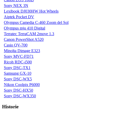
Sony NEX 3N
Lexibook DJ030HW Hot Wheels
Aiptek Pocket DV
Olympus Camedia C-460 Zoom del Sol
Olympus mju 410 Digital
Terratec TerraCAM 2move 1.3
Canon PowerShot A520
Casio QV-700
Minolta Dimage E323
Sony MVC-FD71
Ricoh RDC-i500
Sony DSC-TX1
Samsung GX-10
Sony DSC-WX5
Nikon Coolpix P6000
Sony DSC-HX50
Sony DSC-WX350
Historie