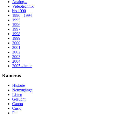
Analog...
Videotechnik
bis 1990
1990 - 1994
1995
1996
1997
1998
1999
2000
2001
2002
2003
2004
2005 - heute
Kameras
Historie
Neuzugänge
Listen
Gesucht
Canon
Casio
Fuji