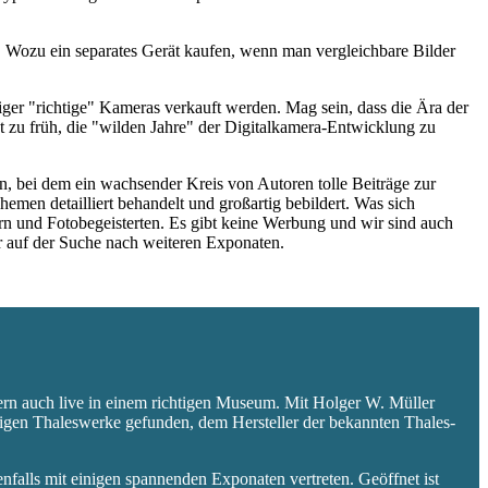
 Wozu ein separates Gerät kaufen, wenn man vergleichbare Bilder
niger "richtige" Kameras verkauft werden. Mag sein, dass die Ära der
 zu früh, die "wilden Jahre" der Digitalkamera-Entwicklung zu
 bei dem ein wachsender Kreis von Autoren tolle Beiträge zur
hemen detailliert behandelt und großartig bebildert. Was sich
rn und Fotobegeisterten. Es gibt keine Werbung und wir sind auch
er auf der Suche nach weiteren Exponaten.
ern auch live in einem richtigen Museum. Mit Holger W. Müller
aligen Thaleswerke gefunden, dem Hersteller der bekannten Thales-
falls mit einigen spannenden Exponaten vertreten. Geöffnet ist