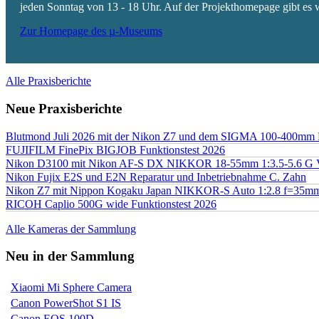
jeden Sonntag von 13 - 18 Uhr. Auf der Projekthomepage gibt es w
Zur Homepage des µ-Museums
Alle Praxisberichte
Neue Praxisberichte
Blutmond Juli 2026 mit der Nikon Z7 und dem SIGMA 100-400mm
FUJIFILM FinePix BIGJOB Funktionstest 2026
Nikon D3100 mit Nikon AF-S DX NIKKOR 18-55mm 1:3.5-5.6 G 
Nikon Fujix E2S und E2N Reparatur und Inbetriebnahme C. Zahn
Nikon Z7 mit Nippon Kogaku Japan NIKKOR-S Auto 1:2.8 f=35
RICOH Caplio 500G wide Funktionstest 2026
Alle Kameras der Sammlung
Neu in der Sammlung
Xiaomi Mi Sphere Camera
Canon PowerShot S1 IS
Canon EOS 100D