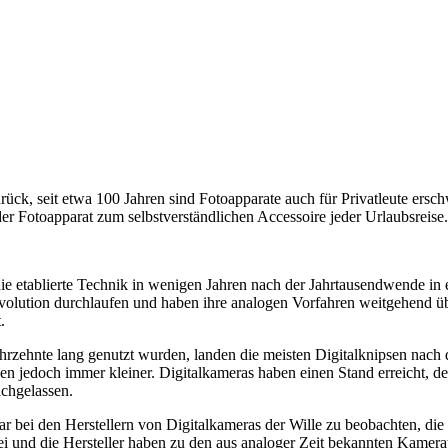
rück, seit etwa 100 Jahren sind Fotoapparate auch für Privatleute ersch
 Fotoapparat zum selbstverständlichen Accessoire jeder Urlaubsreise.
ie etablierte Technik in wenigen Jahren nach der Jahrtausendwende in
volution durchlaufen und haben ihre analogen Vorfahren weitgehend übe
.
hrzehnte lang genutzt wurden, landen die meisten Digitalknipsen nach 
den jedoch immer kleiner. Digitalkameras haben einen Stand erreicht, 
achgelassen.
war bei den Herstellern von Digitalkameras der Wille zu beobachten, d
rbei und die Hersteller haben zu den aus analoger Zeit bekannten Kam