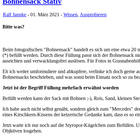
Bohnensack Stativ
Ralf Jannke
- 01. März 2021 -
Wissen
,
Ausprobieren
Bitte was?
Beim fotografischen "Bohnensack" handelt es sich um eine etwa 20 m
(*) befüllt werden. Durch diese Füllung passt sich der Bohnensack nic
ausrichten und verwacklungsfrei auslösen. Für Fotos in Grasnabenhöh
Eh ich weiter umformuliere und abkupfere, verlinke ich doch gerne a
Bohnensacks beschrieben, und was sonst beim Einsatz noch so zu be
Jetzt ist der Begriff Füllung mehrfach erwähnt worden
Befüllt werden kann der Sack mit Bohnen ;-), Reis, Sand, kleinen Ste
Ich habe auch nicht selbst genäht, sondern gleich zum "Mercedes" d
eines Kirschkern-Kissens der ketzerische Gedanke kam, dass es so ein 
Jetzt warte ich nur noch auf die Styropor-Kügelchen zum Befülle
Objktiven losgehen.