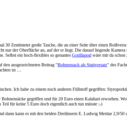
al 30 Zentimeter große Tasche, die an einer Seite über einen Reißvers
ht nur der Oberfläche an, auf der er liegt. Die darauf liegende Kamera
e. Selbst ein hoch-flexibles so genantes
Gorillapod
wäre mir da schon 
uf den ausgezeichneten Beitrag "
Bohnensack als Stativersatz
" des Fach
achten ist …
inchen. Ich habe zu einem noch anderen Füllstoff gegriffen: Styropork
er Bohnensäcke gegriffen und für 20 Euro einen Kalahari erworben. Wo
Teil für keine 5 Euro doch eigentlich auch tun müsste ;-)
n. Und dann kann es mit den beiden Dreilinsern E. Ludwig Meritar 