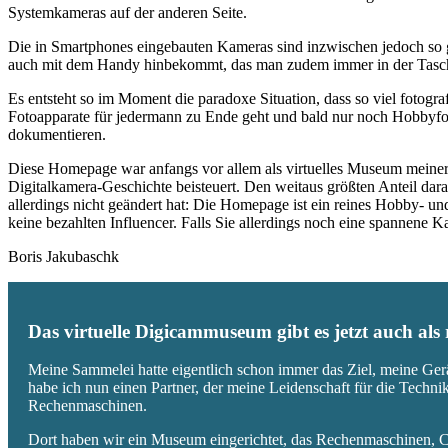
Systemkameras auf der anderen Seite.
Die in Smartphones eingebauten Kameras sind inzwischen jedoch so g
auch mit dem Handy hinbekommt, das man zudem immer in der Tasc
Es entsteht so im Moment die paradoxe Situation, dass so viel fotogra
Fotoapparate für jedermann zu Ende geht und bald nur noch Hobbyfot
dokumentieren.
Diese Homepage war anfangs vor allem als virtuelles Museum meiner
Digitalkamera-Geschichte beisteuert. Den weitaus größten Anteil daran
allerdings nicht geändert hat: Die Homepage ist ein reines Hobby- u
keine bezahlten Influencer. Falls Sie allerdings noch eine spannene
Boris Jakubaschk
Das virtuelle Digicammuseum gibt es jetzt auch al
Meine Sammelei hatte eigentlich schon immer das Ziel, meine Ger
habe ich nun einen Partner, der meine Leidenschaft für die Techn
Rechenmaschinen.
Dort haben wir ein Museum eingerichtet, das Rechenmaschinen, Co