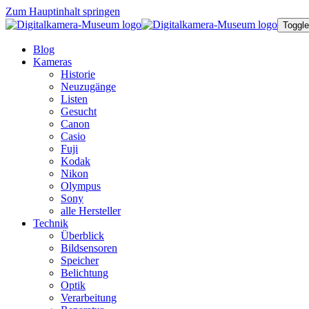
Zum Hauptinhalt springen
Toggle
Blog
Kameras
Historie
Neuzugänge
Listen
Gesucht
Canon
Casio
Fuji
Kodak
Nikon
Olympus
Sony
alle Hersteller
Technik
Überblick
Bildsensoren
Speicher
Belichtung
Optik
Verarbeitung