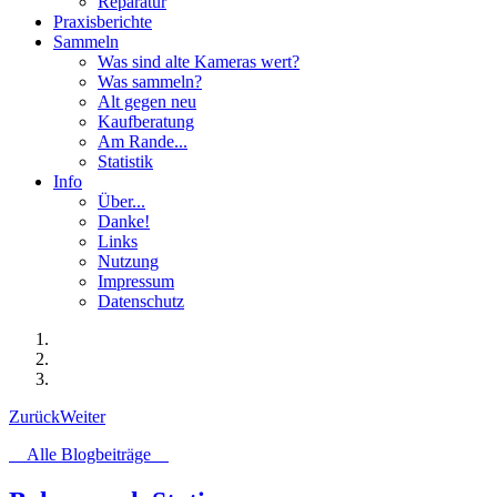
Reparatur
Praxisberichte
Sammeln
Was sind alte Kameras wert?
Was sammeln?
Alt gegen neu
Kaufberatung
Am Rande...
Statistik
Info
Über...
Danke!
Links
Nutzung
Impressum
Datenschutz
Zurück
Weiter
Alle Blogbeiträge