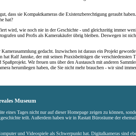
ut, dass sie Kompaktkameras die Existenzberechtigung geraubt haben.
he hat?
fiert wird, wie noch nie in der Geschichte - und gleichzeitig immer we
ografen und Profis als Kamerakäufer übrig bleiben. Deswegen ist nicht
 Kamerasammlung gedacht. Inzwischen ist daraus ein Projekt geworden,
 hat Ralf Jannke, der mit seinen Praxisbeiträgen die verschiedensten T
nd Spaßprojekt. Wir freuen uns über den Austausch mit anderen Sammle
 Kamera herumliegen haben, die Sie nicht mehr brauchen - wir sind imm
s reales Museum
äte eines Tages nicht nur auf dieser Homepage zeigen zu können, sond
ikgeschichte teilt. Außerdem haben wir in Rastatt Büroräume der ehem
mputer und Videospiele als Schwerpunkt hat. Digitalkameras sind eben