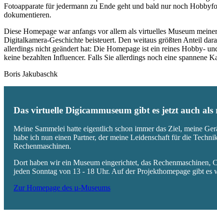
Fotoapparate für jedermann zu Ende geht und bald nur noch Hobbyfot
dokumentieren.
Diese Homepage war anfangs vor allem als virtuelles Museum meiner
Digitalkamera-Geschichte beisteuert. Den weitaus größten Anteil daran
allerdings nicht geändert hat: Die Homepage ist ein reines Hobby- u
keine bezahlten Influencer. Falls Sie allerdings noch eine spannene
Boris Jakubaschk
Das virtuelle Digicammuseum gibt es jetzt auch al
Meine Sammelei hatte eigentlich schon immer das Ziel, meine Ger
habe ich nun einen Partner, der meine Leidenschaft für die Techn
Rechenmaschinen.
Dort haben wir ein Museum eingerichtet, das Rechenmaschinen, Co
jeden Sonntag von 13 - 18 Uhr. Auf der Projekthomepage gibt es w
Zur Homepage des µ-Museums