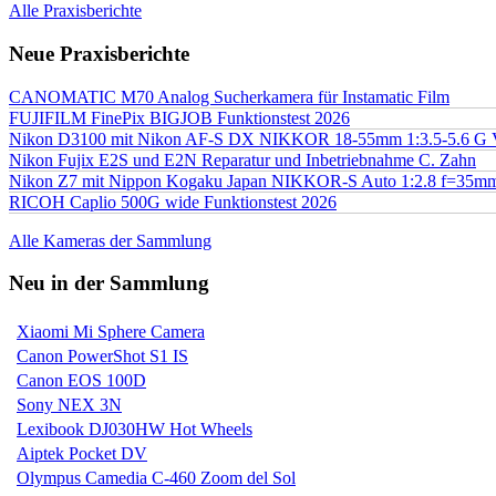
Alle Praxisberichte
Neue Praxisberichte
CANOMATIC M70 Analog Sucherkamera für Instamatic Film
FUJIFILM FinePix BIGJOB Funktionstest 2026
Nikon D3100 mit Nikon AF-S DX NIKKOR 18-55mm 1:3.5-5.6 G 
Nikon Fujix E2S und E2N Reparatur und Inbetriebnahme C. Zahn
Nikon Z7 mit Nippon Kogaku Japan NIKKOR-S Auto 1:2.8 f=35
RICOH Caplio 500G wide Funktionstest 2026
Alle Kameras der Sammlung
Neu in der Sammlung
Xiaomi Mi Sphere Camera
Canon PowerShot S1 IS
Canon EOS 100D
Sony NEX 3N
Lexibook DJ030HW Hot Wheels
Aiptek Pocket DV
Olympus Camedia C-460 Zoom del Sol