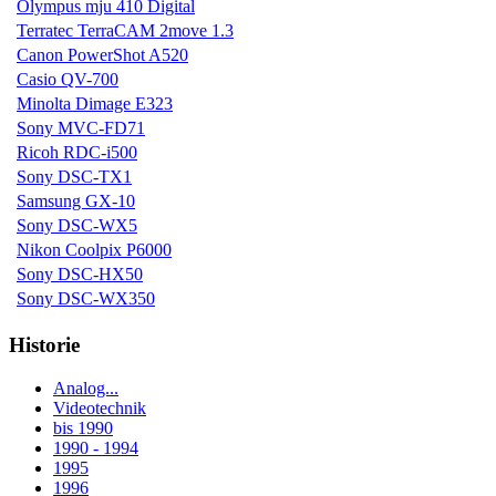
Olympus mju 410 Digital
Terratec TerraCAM 2move 1.3
Canon PowerShot A520
Casio QV-700
Minolta Dimage E323
Sony MVC-FD71
Ricoh RDC-i500
Sony DSC-TX1
Samsung GX-10
Sony DSC-WX5
Nikon Coolpix P6000
Sony DSC-HX50
Sony DSC-WX350
Historie
Analog...
Videotechnik
bis 1990
1990 - 1994
1995
1996