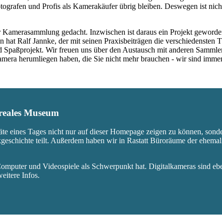
ografen und Profis als Kamerakäufer übrig bleiben. Deswegen ist nicht
 Kamerasammlung gedacht. Inzwischen ist daraus ein Projekt geworden,
 hat Ralf Jannke, der mit seinen Praxisbeiträgen die verschiedensten T
nd Spaßprojekt. Wir freuen uns über den Austausch mit anderen Sammle
 Kamera herumliegen haben, die Sie nicht mehr brauchen - wir sind imm
s reales Museum
äte eines Tages nicht nur auf dieser Homepage zeigen zu können, sond
ikgeschichte teilt. Außerdem haben wir in Rastatt Büroräume der ehem
mputer und Videospiele als Schwerpunkt hat. Digitalkameras sind eben
eitere Infos.