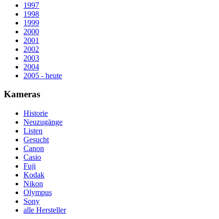
1997
1998
1999
2000
2001
2002
2003
2004
2005 - heute
Kameras
Historie
Neuzugänge
Listen
Gesucht
Canon
Casio
Fuji
Kodak
Nikon
Olympus
Sony
alle Hersteller