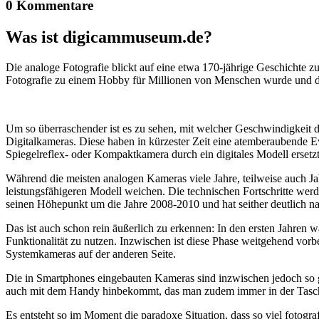
0 Kommentare
Was ist digicammuseum.de?
Die analoge Fotografie blickt auf eine etwa 170-jährige Geschichte zu
Fotografie zu einem Hobby für Millionen von Menschen wurde und der
Um so überraschender ist es zu sehen, mit welcher Geschwindigkeit d
Digitalkameras. Diese haben in kürzester Zeit eine atemberaubende E
Spiegelreflex- oder Kompaktkamera durch ein digitales Modell ersetzt
Während die meisten analogen Kameras viele Jahre, teilweise auch Ja
leistungsfähigeren Modell weichen. Die technischen Fortschritte wer
seinen Höhepunkt um die Jahre 2008-2010 und hat seither deutlich n
Das ist auch schon rein äußerlich zu erkennen: In den ersten Jahren 
Funktionalität zu nutzen. Inzwischen ist diese Phase weitgehend vo
Systemkameras auf der anderen Seite.
Die in Smartphones eingebauten Kameras sind inzwischen jedoch so g
auch mit dem Handy hinbekommt, das man zudem immer in der Tasc
Es entsteht so im Moment die paradoxe Situation, dass so viel fotogra