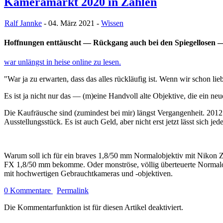
Kameramarkt 2020 in Zahlen
Ralf Jannke
- 04. März 2021 -
Wissen
Hoffnungen enttäuscht — Rückgang auch bei den Spiegellosen — 
war unlängst in heise online zu lesen.
"War ja zu erwarten, dass das alles rückläufig ist. Wenn wir schon l
Es ist ja nicht nur das — (m)eine Handvoll alte Objektive, die ein 
Die Kaufräusche sind (zumindest bei mir) längst Vergangenheit. 201
Ausstellungsstück. Es ist auch Geld, aber nicht erst jetzt lässt sich j
Warum soll ich für ein braves 1,8/50 mm Normalobjektiv mit Nikon 
FX 1,8/50 mm bekomme. Oder monströse, völlig überteuerte Normalobje
mit hochwertigen Gebrauchtkameras und -objektiven.
0 Kommentare
Permalink
Die Kommentarfunktion ist für diesen Artikel deaktiviert.