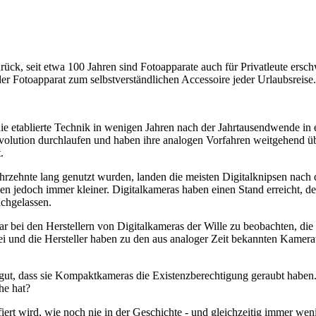
rück, seit etwa 100 Jahren sind Fotoapparate auch für Privatleute ersch
 Fotoapparat zum selbstverständlichen Accessoire jeder Urlaubsreise.
ie etablierte Technik in wenigen Jahren nach der Jahrtausendwende in
volution durchlaufen und haben ihre analogen Vorfahren weitgehend übe
.
hrzehnte lang genutzt wurden, landen die meisten Digitalknipsen nach 
den jedoch immer kleiner. Digitalkameras haben einen Stand erreicht, 
achgelassen.
war bei den Herstellern von Digitalkameras der Wille zu beobachten, d
rbei und die Hersteller haben zu den aus analoger Zeit bekannten Kam
ut, dass sie Kompaktkameras die Existenzberechtigung geraubt haben.
he hat?
fiert wird, wie noch nie in der Geschichte - und gleichzeitig immer we