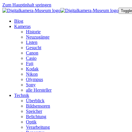
Zum Hauptinhalt springen
Toggle
Blog
Kameras
Historie
Neuzugänge
Listen
Gesucht
Canon
Casio
Fuji
Kodak
Nikon
Olympus
Sony
alle Hersteller
Technik
Überblick
Bildsensoren
Speicher
Belichtung
Optik
Verarbeitung