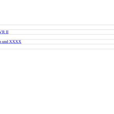
VR II
mm und XXXX