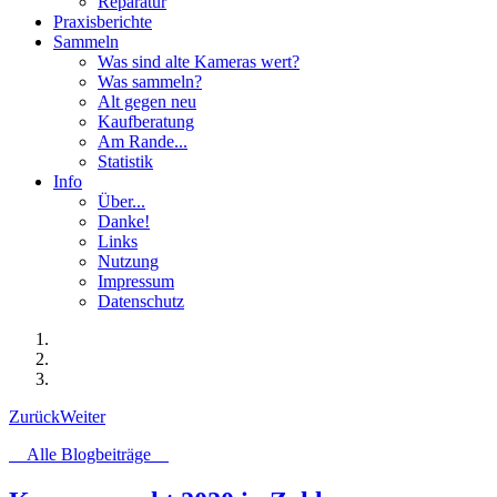
Reparatur
Praxisberichte
Sammeln
Was sind alte Kameras wert?
Was sammeln?
Alt gegen neu
Kaufberatung
Am Rande...
Statistik
Info
Über...
Danke!
Links
Nutzung
Impressum
Datenschutz
Zurück
Weiter
Alle Blogbeiträge