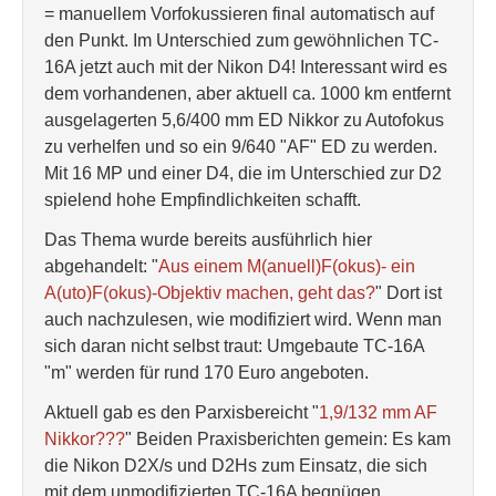
= manuellem Vorfokussieren final automatisch auf
den Punkt. Im Unterschied zum gewöhnlichen TC-
16A jetzt auch mit der Nikon D4! Interessant wird es
dem vorhandenen, aber aktuell ca. 1000 km entfernt
ausgelagerten 5,6/400 mm ED Nikkor zu Autofokus
zu verhelfen und so ein 9/640 "AF" ED zu werden.
Mit 16 MP und einer D4, die im Unterschied zur D2
spielend hohe Empfindlichkeiten schafft.
Das Thema wurde bereits ausführlich hier
abgehandelt: "
Aus einem M(anuell)F(okus)- ein
A(uto)F(okus)-Objektiv machen, geht das?
" Dort ist
auch nachzulesen, wie modifiziert wird. Wenn man
sich daran nicht selbst traut: Umgebaute TC-16A
"m" werden für rund 170 Euro angeboten.
Aktuell gab es den Parxisbereicht "
1,9/132 mm AF
Nikkor???
" Beiden Praxisberichten gemein: Es kam
die Nikon D2X/s und D2Hs zum Einsatz, die sich
mit dem unmodifizierten TC-16A begnügen.