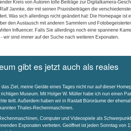
nder Kreis von Autoren tolle Beiträge zur Digitalkamera-Gesch
 Ralf Jannke, der mit seinen Praxisbeiträgen die verschiedenste
dert. Was sich allerdings nicht geändert hat: Die Homepage ist e
über den Austausch mit anderen Sammlern und Fotobegeisterte
hlten Influencer. Falls Sie allerdings noch eine spannene Kam
 - wir sind immer auf der Suche nach weiteren Exponaten.
um gibt es jetzt auch als reales
 das Ziel, meine Geräte eines Tages nicht nur auf dieser Hom
 richtigen Museum. Mit Holger W. Müller habe ich nun einen Par
chte teilt. Außerdem haben wir in Rastatt Büroräume der ehema
bekannten Thales-Rechenmaschinen.
s Rechenmaschinen, Computer und Videospiele als Schwerpunkt 
nnenden Exponaten vertreten. Geöffnet ist jeden Sonntag von 1