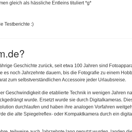
n gleich als hässliche Entleins tituliert *g*
e Testberichte :)
m.de?
jährige Geschichte zurück, seit etwa 100 Jahren sind Fotoappar
lte es noch Jahrzehnte dauern, bis die Fotografie zu einem Hobb
at zum selbstverständlichen Accessoire jeder Urlaubsreise.
er Geschwindigkeit die etablierte Technik in wenigen Jahren n
kgedrängt wurde. Ersetzt wurde sie durch Digitalkameras. Die
olution durchlaufen und haben ihre analogen Vorfahren weitge
rde die alte Spiegelreflex- oder Kompaktkamera durch ein digita
re, teilweise auch Jahrzehnte lang genutzt wurden, landen di