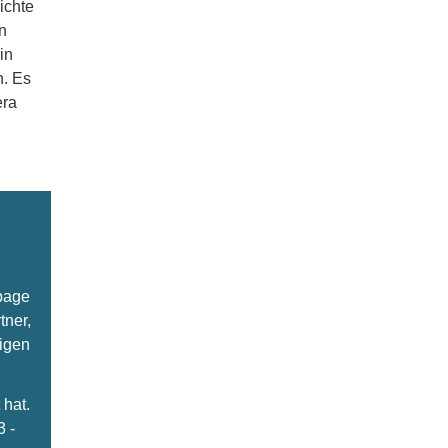
ichte
n
in
n. Es
era
epage
tner,
ligen
hat.
3 -