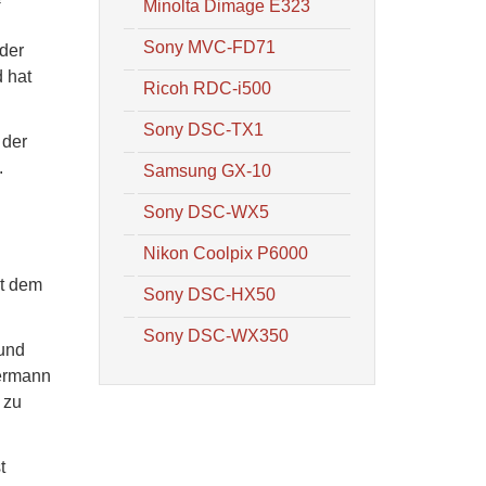
Minolta Dimage E323
Sony MVC-FD71
 der
 hat
Ricoh RDC-i500
Sony DSC-TX1
 der
.
Samsung GX-10
Sony DSC-WX5
Nikon Coolpix P6000
it dem
Sony DSC-HX50
Sony DSC-WX350
 und
dermann
 zu
t