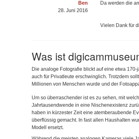
Ben
Da werden die arme
28. Juni 2016
Vielen Dank für di
Was ist digicammuseu
Die analoge Fotografie blickt auf eine etwa 170-
auch für Privatleute erschwinglich. Trotzdem sol
Millionen von Menschen wurde und der Fotoappar
Um so überraschender ist es zu sehen, mit welch
Jahrtausendwende in eine Nischenexistenz zurüc
haben in kürzester Zeit eine atemberaubende Ev
überflüssig gemacht. In fast allen Haushalten wu
Modell ersetzt.
Während die meisten analogen Kameras viele Jah