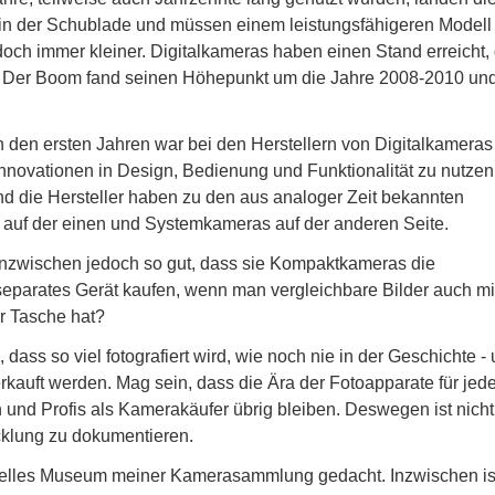
n in der Schublade und müssen einem leistungsfähigeren Modell
doch immer kleiner. Digitalkameras haben einen Stand erreicht,
. Der Boom fand seinen Höhepunkt um die Jahre 2008-2010 und
n den ersten Jahren war bei den Herstellern von Digitalkameras
Innovationen in Design, Bedienung und Funktionalität zu nutzen
nd die Hersteller haben zu den aus analoger Zeit bekannten
uf der einen und Systemkameras auf der anderen Seite.
nzwischen jedoch so gut, dass sie Kompaktkameras die
eparates Gerät kaufen, wenn man vergleichbare Bilder auch m
r Tasche hat?
dass so viel fotografiert wird, wie noch nie in der Geschichte -
erkauft werden. Mag sein, dass die Ära der Fotoapparate für je
und Profis als Kamerakäufer übrig bleiben. Deswegen ist nicht
icklung zu dokumentieren.
uelles Museum meiner Kamerasammlung gedacht. Inzwischen is