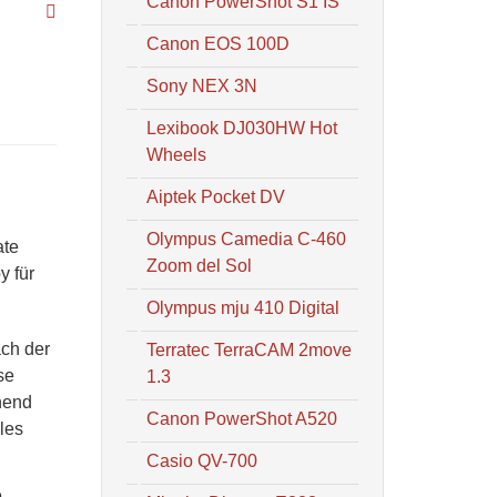
Canon PowerShot S1 IS
Canon EOS 100D
Sony NEX 3N
Lexibook DJ030HW Hot
Wheels
Aiptek Pocket DV
Olympus Camedia C-460
ate
Zoom del Sol
y für
Olympus mju 410 Digital
ach der
Terratec TerraCAM 2move
se
1.3
hend
Canon PowerShot A520
les
Casio QV-700
e