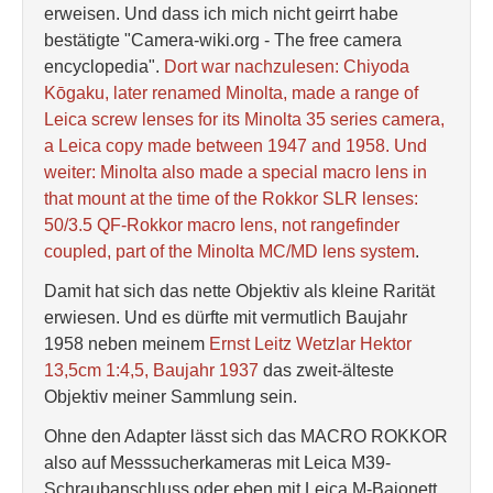
erweisen. Und dass ich mich nicht geirrt habe
bestätigte "Camera-wiki.org - The free camera
encyclopedia".
Dort war nachzulesen: Chiyoda
Kōgaku, later renamed Minolta, made a range of
Leica screw lenses for its Minolta 35 series camera,
a Leica copy made between 1947 and 1958. Und
weiter: Minolta also made a special macro lens in
that mount at the time of the Rokkor SLR lenses:
50/3.5 QF-Rokkor macro lens, not rangefinder
coupled, part of the Minolta MC/MD lens system
.
Damit hat sich das nette Objektiv als kleine Rarität
erwiesen. Und es dürfte mit vermutlich Baujahr
1958 neben meinem
Ernst Leitz Wetzlar Hektor
13,5cm 1:4,5, Baujahr 1937
das zweit-älteste
Objektiv meiner Sammlung sein.
Ohne den Adapter lässt sich das MACRO ROKKOR
also auf Messsucherkameras mit Leica M39-
Schraubanschluss oder eben mit Leica M-Bajonett