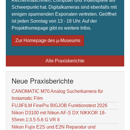
Rechenmaschinen, Computer und Videospiele als
Schwerpunkt hat. Digitalkameras sind ebenfalls mit
einigen spannenden Exponaten vertreten. Geöffnet
ist jeden Sonntag von 13 - 18 Uhr. Auf der
Projekthomepage gibt es weitere Infos.
Zur Homepage des µ-Museums
Alle Praxisberichte
Neue Praxisberichte
CANOMATIC M70 Analog Sucherkamera für
Instamatic Film
FUJIFILM FinePix BIGJOB Funktionstest 2026
Nikon D3100 mit Nikon AF-S DX NIKKOR 18-
55mm 1:3.5-5.6 G VR II
Nikon Fujix E2S und E2N Reparatur und