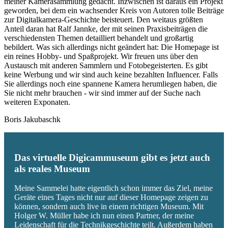
meiner Kamerasammlung gedacht. Inzwischen ist daraus ein Projekt
geworden, bei dem ein wachsender Kreis von Autoren tolle Beiträge
zur Digitalkamera-Geschichte beisteuert. Den weitaus größten
Anteil daran hat Ralf Jannke, der mit seinen Praxisbeiträgen die
verschiedensten Themen detailliert behandelt und großartig
bebildert. Was sich allerdings nicht geändert hat: Die Homepage ist
ein reines Hobby- und Spaßprojekt. Wir freuen uns über den
Austausch mit anderen Sammlern und Fotobegeisterten. Es gibt
keine Werbung und wir sind auch keine bezahlten Influencer. Falls
Sie allerdings noch eine spannene Kamera herumliegen haben, die
Sie nicht mehr brauchen - wir sind immer auf der Suche nach
weiteren Exponaten.
Boris Jakubaschk
Das virtuelle Digicammuseum gibt es jetzt auch
als reales Museum
Meine Sammelei hatte eigentlich schon immer das Ziel, meine
Geräte eines Tages nicht nur auf dieser Homepage zeigen zu
können, sondern auch live in einem richtigen Museum. Mit
Holger W. Müller habe ich nun einen Partner, der meine
Leidenschaft für die Technikgeschichte teilt. Außerdem haben