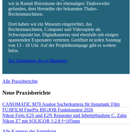
wir in Rastatt Büroräume der ehemaligen Thaleswerke
gefunden, dem Hersteller der bekannten Thales-
Rechenmaschinen.
Dort haben wir ein Museum eingerichtet, das
Rechenmaschinen, Computer und Videospiele als
Schwerpunkt hat. Digitalkameras sind ebenfalls mit einigen
spannenden Exponaten vertreten. Geöffnet ist jeden Sonntag
von 13 - 18 Uhr. Auf der Projekthomepage gibt es weitere
Infos.
Zur Homepage des µ-Museums
Alle Praxisberichte
Neue Praxisberichte
CANOMATIC M70 Analog Sucherkamera für Instamatic Film
FUJIFILM FinePix BIGJOB Funktionstest 2026
Nikon Fujix E2S und E2N Reparatur und Inbetriebnahme C. Zahn
Nikon Z7 mit SOLIGOR 1:2.8 f=105mm
Alle Kameras der Sammlung