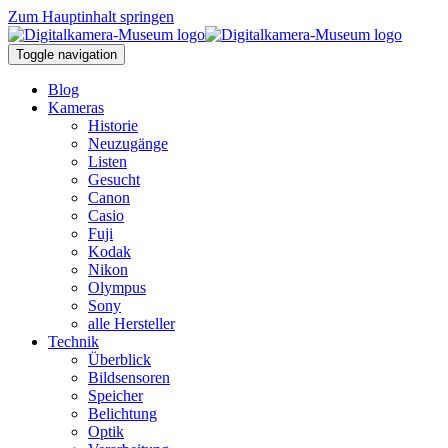
Zum Hauptinhalt springen
Toggle navigation
Blog
Kameras
Historie
Neuzugänge
Listen
Gesucht
Canon
Casio
Fuji
Kodak
Nikon
Olympus
Sony
alle Hersteller
Technik
Überblick
Bildsensoren
Speicher
Belichtung
Optik