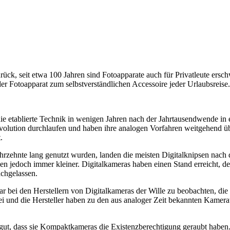
rück, seit etwa 100 Jahren sind Fotoapparate auch für Privatleute ersch
 Fotoapparat zum selbstverständlichen Accessoire jeder Urlaubsreise.
ie etablierte Technik in wenigen Jahren nach der Jahrtausendwende in
volution durchlaufen und haben ihre analogen Vorfahren weitgehend übe
.
hrzehnte lang genutzt wurden, landen die meisten Digitalknipsen nach 
den jedoch immer kleiner. Digitalkameras haben einen Stand erreicht, 
achgelassen.
war bei den Herstellern von Digitalkameras der Wille zu beobachten, d
rbei und die Hersteller haben zu den aus analoger Zeit bekannten Kam
ut, dass sie Kompaktkameras die Existenzberechtigung geraubt haben.