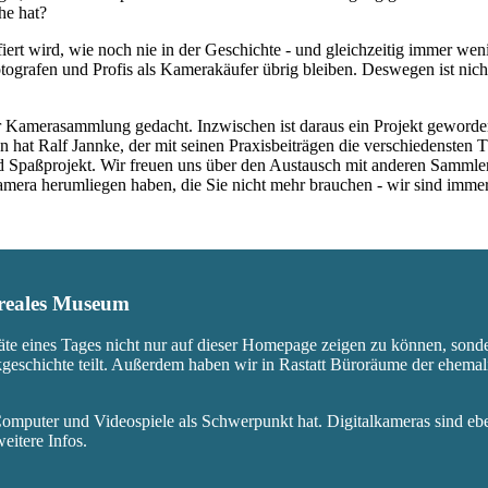
he hat?
fiert wird, wie noch nie in der Geschichte - und gleichzeitig immer we
ografen und Profis als Kamerakäufer übrig bleiben. Deswegen ist nicht
 Kamerasammlung gedacht. Inzwischen ist daraus ein Projekt geworden,
 hat Ralf Jannke, der mit seinen Praxisbeiträgen die verschiedensten T
nd Spaßprojekt. Wir freuen uns über den Austausch mit anderen Sammle
 Kamera herumliegen haben, die Sie nicht mehr brauchen - wir sind imm
s reales Museum
äte eines Tages nicht nur auf dieser Homepage zeigen zu können, sond
ikgeschichte teilt. Außerdem haben wir in Rastatt Büroräume der ehem
mputer und Videospiele als Schwerpunkt hat. Digitalkameras sind eben
eitere Infos.