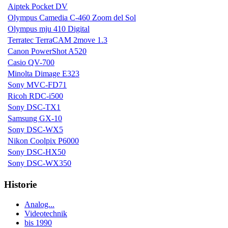
Aiptek Pocket DV
Olympus Camedia C-460 Zoom del Sol
Olympus mju 410 Digital
Terratec TerraCAM 2move 1.3
Canon PowerShot A520
Casio QV-700
Minolta Dimage E323
Sony MVC-FD71
Ricoh RDC-i500
Sony DSC-TX1
Samsung GX-10
Sony DSC-WX5
Nikon Coolpix P6000
Sony DSC-HX50
Sony DSC-WX350
Historie
Analog...
Videotechnik
bis 1990