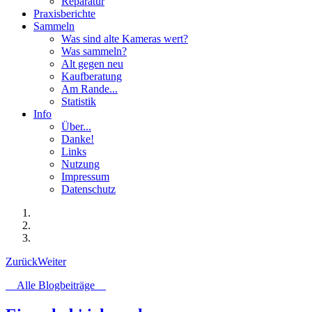
Reparatur
Praxisberichte
Sammeln
Was sind alte Kameras wert?
Was sammeln?
Alt gegen neu
Kaufberatung
Am Rande...
Statistik
Info
Über...
Danke!
Links
Nutzung
Impressum
Datenschutz
Zurück
Weiter
Alle Blogbeiträge