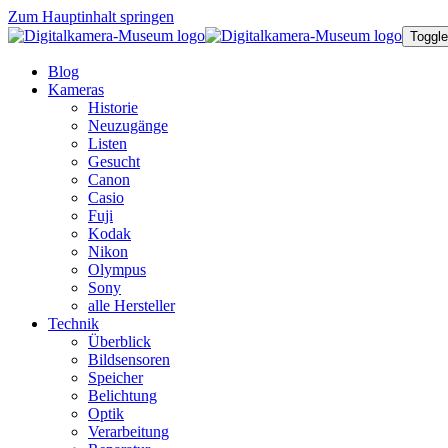
Zum Hauptinhalt springen
Toggle
Blog
Kameras
Historie
Neuzugänge
Listen
Gesucht
Canon
Casio
Fuji
Kodak
Nikon
Olympus
Sony
alle Hersteller
Technik
Überblick
Bildsensoren
Speicher
Belichtung
Optik
Verarbeitung