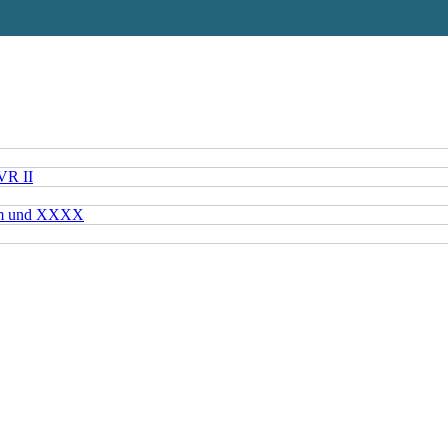
VR II
mm und XXXX