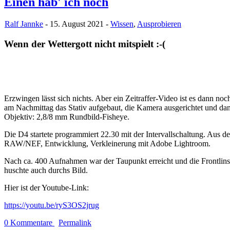
Einen hab' ich noch
Ralf Jannke
- 15. August 2021 -
Wissen
,
Ausprobieren
Wenn der Wettergott nicht mitspielt :-(
Erzwingen lässt sich nichts. Aber ein Zeitraffer-Video ist es dann
am Nachmittag das Stativ aufgebaut, die Kamera ausgerichtet und dan
Objektiv: 2,8/8 mm Rundbild-Fisheye.
Die D4 startete programmiert 22.30 mit der Intervallschaltung. Aus 
RAW/NEF, Entwicklung, Verkleinerung mit Adobe Lightroom.
Nach ca. 400 Aufnahmen war der Taupunkt erreicht und die Frontlins
huschte auch durchs Bild.
Hier ist der Youtube-Link:
https://youtu.be/ryS3OS2jrug
0 Kommentare
Permalink