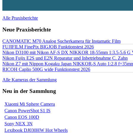
Alle Praxisberichte
Neue Praxisberichte
CANOMATIC M70 Analog Sucherkamera für Instamatic Film
FUJIFILM FinePix BIGJOB Funktionstest 2026
Nikon D3100 mit Nikon AF-S DX NIKKOR 18-55mm 1:3.5-5.6 G 
Nikon Fujix E2S und E2N Reparatur und Inbetriebnahme C. Zahn
Nikon Z7 mit Nippon Kogaku Japan NIKKOR-S Auto 1:2.8 f=35
RICOH Caplio 500G wide Funktionstest 2026
Alle Kameras der Sammlung
Neu in der Sammlung
Xiaomi Mi Sphere Camera
Canon PowerShot S1 IS
Canon EOS 100D
Sony NEX 3N
Lexibook DJ030HW Hot Wheels