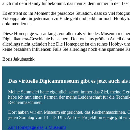
auch mit dem Handy hinbekommt, das man zudem immer in der Tasc
Es entsteht so im Moment die paradoxe Situation, dass so viel fotogra
Fotoapparate für jedermann zu Ende geht und bald nur noch Hobbyfot
dokumentieren.
Diese Homepage war anfangs vor allem als virtuelles Museum meiner
Digitalkamera-Geschichte beisteuert. Den weitaus größten Anteil daran
allerdings nicht geändert hat: Die Homepage ist ein reines Hobby- u
keine bezahlten Influencer. Falls Sie allerdings noch eine spannene
Boris Jakubaschk
Das virtuelle Digicammuseum gibt es jetzt auch al
Meine Sammelei hatte eigentlich schon immer das Ziel, meine Ger
habe ich nun einen Partner, der meine Leidenschaft für die Techn
Rechenmaschinen.
Dort haben wir ein Museum eingerichtet, das Rechenmaschinen, Co
jeden Sonntag von 13 - 18 Uhr. Auf der Projekthomepage gibt es w
Zur Homepage des µ-Museums