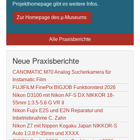
Projekthomepage gibt es weitere Infos.
Zur Homepage des µ-Museums
Alle Praxisberichte
Neue Praxisberichte
CANOMATIC M70 Analog Sucherkamera für
Instamatic Film
FUJIFILM FinePix BIGJOB Funktionstest 2026
Nikon D3100 mit Nikon AF-S DX NIKKOR 18-
55mm 1:3.5-5.6 G VR II
Nikon Fujix E2S und E2N Reparatur und
Inbetriebnahme C. Zahn
Nikon Z7 mit Nippon Kogaku Japan NIKKOR-S
Auto 1:2.8 f=35mm und XXXX