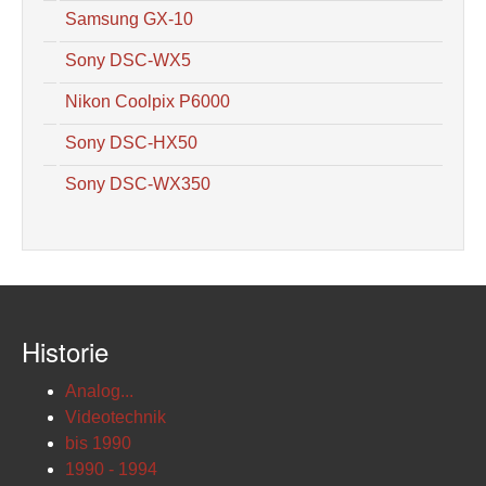
Samsung GX-10
Sony DSC-WX5
Nikon Coolpix P6000
Sony DSC-HX50
Sony DSC-WX350
Historie
Analog...
Videotechnik
bis 1990
1990 - 1994