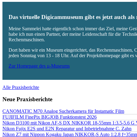
Das virtuelle Digicammuseum gibt es jetzt auch al
Meine Sammelei hatte eigentlich schon immer das Ziel, meine Ger
habe ich nun einen Partner, der meine Leidenschaft für die Techn
Rechenmaschinen.
Dort haben wir ein Museum eingerichtet, das Rechenmaschinen, Co
jeden Sonntag von 13 - 18 Uhr. Auf der Projekthomepage gibt es w
Zur Homepage des µ-Museums
Alle Praxisberichte
Neue Praxisberichte
CANOMATIC M70 Analog Sucherkamera für Instamatic Film
FUJIFILM FinePix BIGJOB Funktionstest 2026
Nikon D3100 mit Nikon AF-S DX NIKKOR 18-55mm 1:3.5-5.6 G 
Nikon Fujix E2S und E2N Reparatur und Inbetriebnahme C. Zahn
Nikon Z7 mit Nippon Kogaku Japan NIKKOR-S Auto 1:2.8 f=35