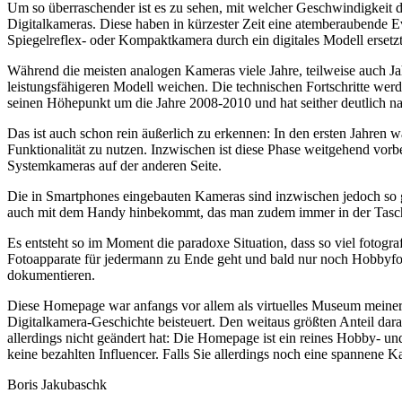
Um so überraschender ist es zu sehen, mit welcher Geschwindigkeit d
Digitalkameras. Diese haben in kürzester Zeit eine atemberaubende E
Spiegelreflex- oder Kompaktkamera durch ein digitales Modell ersetzt
Während die meisten analogen Kameras viele Jahre, teilweise auch Ja
leistungsfähigeren Modell weichen. Die technischen Fortschritte wer
seinen Höhepunkt um die Jahre 2008-2010 und hat seither deutlich n
Das ist auch schon rein äußerlich zu erkennen: In den ersten Jahren 
Funktionalität zu nutzen. Inzwischen ist diese Phase weitgehend vo
Systemkameras auf der anderen Seite.
Die in Smartphones eingebauten Kameras sind inzwischen jedoch so g
auch mit dem Handy hinbekommt, das man zudem immer in der Tasc
Es entsteht so im Moment die paradoxe Situation, dass so viel fotogra
Fotoapparate für jedermann zu Ende geht und bald nur noch Hobbyfot
dokumentieren.
Diese Homepage war anfangs vor allem als virtuelles Museum meiner
Digitalkamera-Geschichte beisteuert. Den weitaus größten Anteil daran
allerdings nicht geändert hat: Die Homepage ist ein reines Hobby- u
keine bezahlten Influencer. Falls Sie allerdings noch eine spannene
Boris Jakubaschk