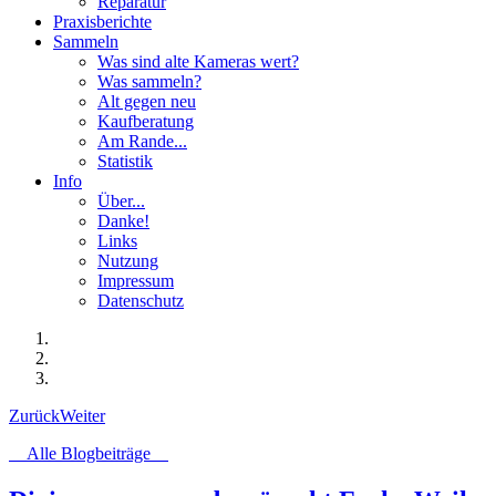
Reparatur
Praxisberichte
Sammeln
Was sind alte Kameras wert?
Was sammeln?
Alt gegen neu
Kaufberatung
Am Rande...
Statistik
Info
Über...
Danke!
Links
Nutzung
Impressum
Datenschutz
Zurück
Weiter
Alle Blogbeiträge