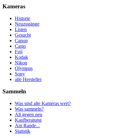
Kameras
Historie
Neuzugänge
Listen
Gesucht
Canon
Casio
Fuji
Kodak
Nikon
Olympus
Sony
alle Hersteller
Sammeln
Was sind alte Kameras wert?
Was sammeln?
Alt gegen neu
Kaufberatung
Am Rande...
Statistik