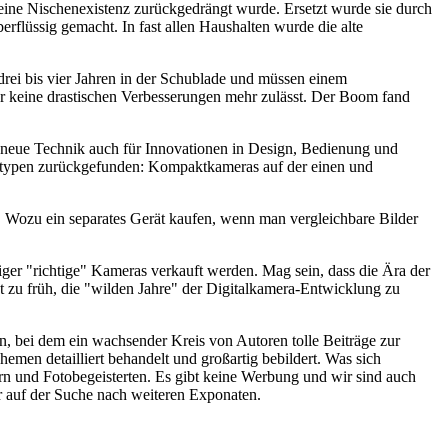
 eine Nischenexistenz zurückgedrängt wurde. Ersetzt wurde sie durch
rflüssig gemacht. In fast allen Haushalten wurde die alte
drei bis vier Jahren in der Schublade und müssen einem
der keine drastischen Verbesserungen mehr zulässt. Der Boom fand
ie neue Technik auch für Innovationen in Design, Bedienung und
eratypen zurückgefunden: Kompaktkameras auf der einen und
 Wozu ein separates Gerät kaufen, wenn man vergleichbare Bilder
niger "richtige" Kameras verkauft werden. Mag sein, dass die Ära der
 zu früh, die "wilden Jahre" der Digitalkamera-Entwicklung zu
 bei dem ein wachsender Kreis von Autoren tolle Beiträge zur
hemen detailliert behandelt und großartig bebildert. Was sich
rn und Fotobegeisterten. Es gibt keine Werbung und wir sind auch
er auf der Suche nach weiteren Exponaten.