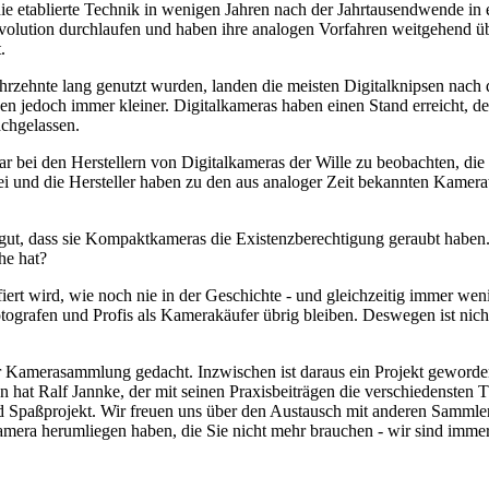
ie etablierte Technik in wenigen Jahren nach der Jahrtausendwende in
volution durchlaufen und haben ihre analogen Vorfahren weitgehend übe
.
hrzehnte lang genutzt wurden, landen die meisten Digitalknipsen nach 
den jedoch immer kleiner. Digitalkameras haben einen Stand erreicht, 
achgelassen.
war bei den Herstellern von Digitalkameras der Wille zu beobachten, d
rbei und die Hersteller haben zu den aus analoger Zeit bekannten Kam
ut, dass sie Kompaktkameras die Existenzberechtigung geraubt haben.
he hat?
fiert wird, wie noch nie in der Geschichte - und gleichzeitig immer we
ografen und Profis als Kamerakäufer übrig bleiben. Deswegen ist nicht
 Kamerasammlung gedacht. Inzwischen ist daraus ein Projekt geworden,
 hat Ralf Jannke, der mit seinen Praxisbeiträgen die verschiedensten T
nd Spaßprojekt. Wir freuen uns über den Austausch mit anderen Sammle
 Kamera herumliegen haben, die Sie nicht mehr brauchen - wir sind imm