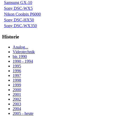
Samsung GX-10
Sony DSC-WX5
Nikon Coolpix P6000
Sony DSC-HX50
Sony DSC-WX350
Historie
Analog...
Videotechnik
bis 1990
1990 - 1994
1995
1996
1997
1998
1999
2000
2001
2002
2003
2004
2005 - heute