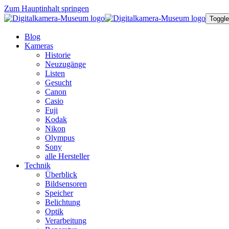
Zum Hauptinhalt springen
Toggle
Blog
Kameras
Historie
Neuzugänge
Listen
Gesucht
Canon
Casio
Fuji
Kodak
Nikon
Olympus
Sony
alle Hersteller
Technik
Überblick
Bildsensoren
Speicher
Belichtung
Optik
Verarbeitung