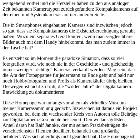
weitgehend vorbei und die Hersteller haben zu den aus analoger
Zeit bekannten Kameratypen zurückgefunden: Kompaktkameras auf
der einen und Systemkameras auf der anderen Seite.
Die in Smartphones eingebauten Kameras sind inzwischen jedoch
so gut, dass sie Kompaktkameras die Existenzberechtigung geraubt
haben. Wozu ein separates Gerät kaufen, wenn man vergleichbare
Bilder auch mit dem Handy hinbekommt, das man zudem immer in
der Tasche hat?
Es entsteht so im Moment die paradoxe Situation, dass so viel
fotografiert wird, wie noch nie in der Geschichte - und gleichzeitig
immer weniger "richtige" Kameras verkauft werden. Mag sein, dass
die Ära der Fotoapparate für jedermann zu Ende geht und bald nur
noch Hobbyfotografen und Profis als Kamerakäufer übrig bleiben.
Deswegen ist nicht zu früh, die "wilden Jahre" der Digitalkamera-
Entwicklung zu dokumentieren.
Diese Homepage war anfangs vor allem als virtuelles Museum
meiner Kamerasammlung gedacht. Inzwischen ist daraus ein Projekt
geworden, bei dem ein wachsender Kreis von Autoren tolle Beiträge
zur Digitalkamera-Geschichte beisteuert. Den weitaus größten
Anteil daran hat Ralf Jannke, der mit seinen Praxisbeiträgen die
verschiedensten Themen detailliert behandelt und großartig
bebildert. Was sich allerdings nicht geändert hat: Die Homepage ist