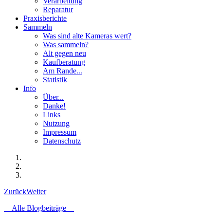
Verarbeitung
Reparatur
Praxisberichte
Sammeln
Was sind alte Kameras wert?
Was sammeln?
Alt gegen neu
Kaufberatung
Am Rande...
Statistik
Info
Über...
Danke!
Links
Nutzung
Impressum
Datenschutz
Zurück
Weiter
Alle Blogbeiträge