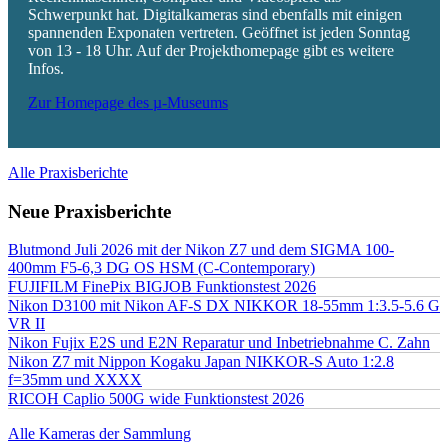
Schwerpunkt hat. Digitalkameras sind ebenfalls mit einigen
spannenden Exponaten vertreten. Geöffnet ist jeden Sonntag
von 13 - 18 Uhr. Auf der Projekthomepage gibt es weitere
Infos.
Zur Homepage des µ-Museums
Alle Praxisberichte
Neue Praxisberichte
Blutmond Juli 2026 mit der Nikon Z7 und dem SIGMA 100-
400mm F5-6,3 DG OS HSM (C-Contemporary)
FUJIFILM FinePix BIGJOB Funktionstest 2026
Nikon D3100 mit Nikon AF-S DX NIKKOR 18-55mm 1:3.5-5.6 G
VR II
Nikon Fujix E2S und E2N Reparatur und Inbetriebnahme C. Zahn
Nikon Z7 mit Nippon Kogaku Japan NIKKOR-S Auto 1:2.8
f=35mm und XXXX
RICOH Caplio 500G wide Funktionstest 2026
Alle Kameras der Sammlung