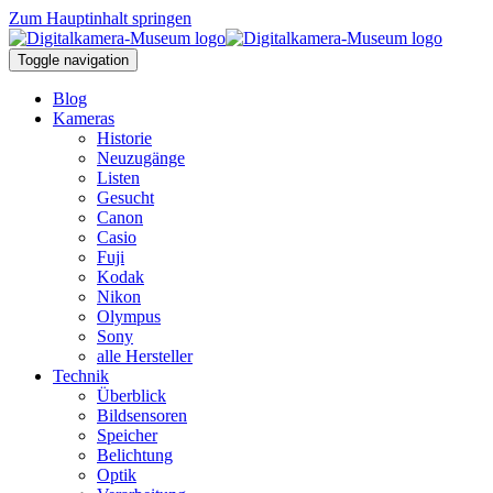
Zum Hauptinhalt springen
Toggle navigation
Blog
Kameras
Historie
Neuzugänge
Listen
Gesucht
Canon
Casio
Fuji
Kodak
Nikon
Olympus
Sony
alle Hersteller
Technik
Überblick
Bildsensoren
Speicher
Belichtung
Optik