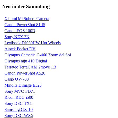
Neu in der Sammlung
Xiaomi Mi Sphere Camera
Canon PowerShot S1 IS
Canon EOS 100D
Sony NEX 3N
Lexibook DJ030HW Hot Wheels
Aiptek Pocket DV
Olympus Camedia C-460 Zoom del Sol
Olympus mju 410 Digital
Terratec TerraCAM 2move 1.3
Canon PowerShot A520
Casio QV-700
Minolta Dimage E323
Sony MVC-FD71
Ricoh RDC-i500
Sony DSC-TX1
Samsung GX-10
Sony DSC-WX5