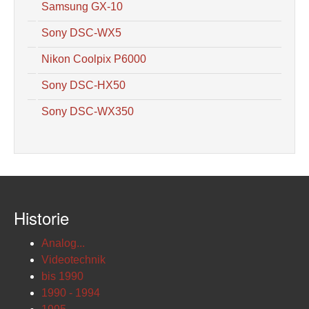
Samsung GX-10
Sony DSC-WX5
Nikon Coolpix P6000
Sony DSC-HX50
Sony DSC-WX350
Historie
Analog...
Videotechnik
bis 1990
1990 - 1994