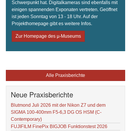
Schwerpunkt hat. Digitalkameras sind ebenfalls mit
einigen spannenden Exponaten vertreten. Geöffnet
ist jeden Sonntag von 13 - 18 Uhr. Auf der
Projekthomepage gibt es weitere Infos.
Zur Homepage des µ-Museums
Alle Praxisberichte
Neue Praxisberichte
Blutmond Juli 2026 mit der Nikon Z7 und dem
SIGMA 100-400mm F5-6,3 DG OS HSM (C-
Contemporary)
FUJIFILM FinePix BIGJOB Funktionstest 2026