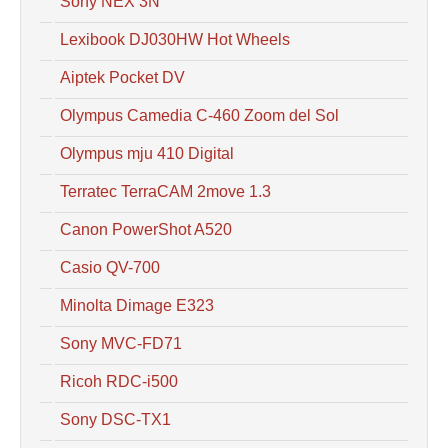
Sony NEX 3N
Lexibook DJ030HW Hot Wheels
Aiptek Pocket DV
Olympus Camedia C-460 Zoom del Sol
Olympus mju 410 Digital
Terratec TerraCAM 2move 1.3
Canon PowerShot A520
Casio QV-700
Minolta Dimage E323
Sony MVC-FD71
Ricoh RDC-i500
Sony DSC-TX1