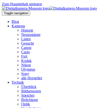
Zum Hauptinhalt springen
Toggle navigation
Blog
Kameras
Historie
Neuzugänge
Listen
Gesucht
Canon
Casio
Fuji
Kodak
Nikon
Olympus
Sony
alle Hersteller
Technik
Überblick
Bildsensoren
Speicher
Belichtung
Optik