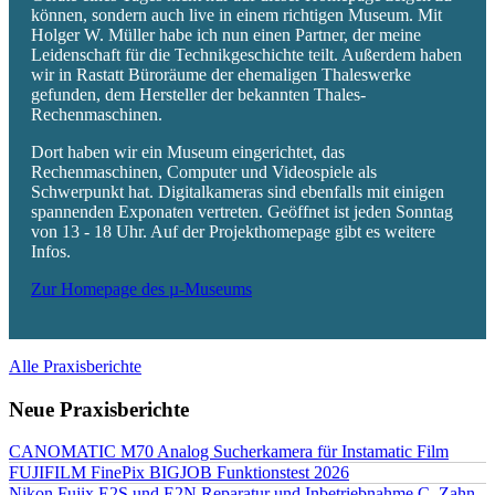
können, sondern auch live in einem richtigen Museum. Mit
Holger W. Müller habe ich nun einen Partner, der meine
Leidenschaft für die Technikgeschichte teilt. Außerdem haben
wir in Rastatt Büroräume der ehemaligen Thaleswerke
gefunden, dem Hersteller der bekannten Thales-
Rechenmaschinen.
Dort haben wir ein Museum eingerichtet, das
Rechenmaschinen, Computer und Videospiele als
Schwerpunkt hat. Digitalkameras sind ebenfalls mit einigen
spannenden Exponaten vertreten. Geöffnet ist jeden Sonntag
von 13 - 18 Uhr. Auf der Projekthomepage gibt es weitere
Infos.
Zur Homepage des µ-Museums
Alle Praxisberichte
Neue Praxisberichte
CANOMATIC M70 Analog Sucherkamera für Instamatic Film
FUJIFILM FinePix BIGJOB Funktionstest 2026
Nikon Fujix E2S und E2N Reparatur und Inbetriebnahme C. Zahn