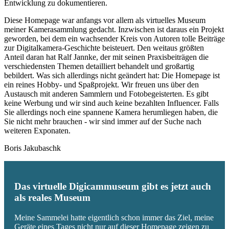
Entwicklung zu dokumentieren.
Diese Homepage war anfangs vor allem als virtuelles Museum
meiner Kamerasammlung gedacht. Inzwischen ist daraus ein Projekt
geworden, bei dem ein wachsender Kreis von Autoren tolle Beiträge
zur Digitalkamera-Geschichte beisteuert. Den weitaus größten
Anteil daran hat Ralf Jannke, der mit seinen Praxisbeiträgen die
verschiedensten Themen detailliert behandelt und großartig
bebildert. Was sich allerdings nicht geändert hat: Die Homepage ist
ein reines Hobby- und Spaßprojekt. Wir freuen uns über den
Austausch mit anderen Sammlern und Fotobegeisterten. Es gibt
keine Werbung und wir sind auch keine bezahlten Influencer. Falls
Sie allerdings noch eine spannene Kamera herumliegen haben, die
Sie nicht mehr brauchen - wir sind immer auf der Suche nach
weiteren Exponaten.
Boris Jakubaschk
Das virtuelle Digicammuseum gibt es jetzt auch
als reales Museum
Meine Sammelei hatte eigentlich schon immer das Ziel, meine
Geräte eines Tages nicht nur auf dieser Homepage zeigen zu