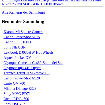
Nikon Z7 mit SOLIGOR 1:2.8 f=105mm
Alle Kameras der Sammlung
Neu in der Sammlung
Xiaomi Mi Sphere Camera
Canon PowerShot S1 IS
Canon EOS 100D
Sony NEX 3N
Lexibook DJ030HW Hot Wheels
Aiptek Pocket DV
Olympus Camedia C-460 Zoom del Sol
Olympus mju 410 Digital
Terratec TerraCAM 2move 1.3
Canon PowerShot A520
Casio QV-700
Minolta Dimage E323
Sony MVC-FD71
Ricoh RDC-i500
Sony DSC-TX1