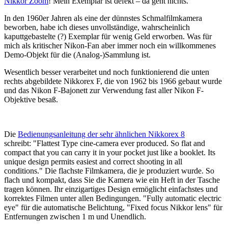
Nikkor Zoom
! Mein Exemplar ist defekt – da geht nichts.
In den 1960er Jahren als eine der dünnstes Schmalfilmkamera
beworben, habe ich dieses unvollständige, wahrscheinlich
kaputtgebastelte (?) Exemplar für wenig Geld erworben. Was für
mich als kritischer Nikon-Fan aber immer noch ein willkommenes
Demo-Objekt für die (Analog-)Sammlung ist.
Wesentlich besser verarbeitet und noch funktionierend die unten
rechts abgebildete Nikkorex F, die von 1962 bis 1966 gebaut wurde
und das Nikon F-Bajonett zur Verwendung fast aller Nikon F-
Objektive besaß.
Die
Bedienungsanleitung der sehr ähnlichen Nikkorex 8
schreibt: "Flattest Type cine-camera ever produced. So flat and
compact that you can carry it in your pocket just like a booklet. Its
unique design permits easiest and correct shooting in all
conditions." Die flachste Filmkamera, die je produziert wurde. So
flach und kompakt, dass Sie die Kamera wie ein Heft in der Tasche
tragen können. Ihr einzigartiges Design ermöglicht einfachstes und
korrektes Filmen unter allen Bedingungen. "Fully automatic electric
eye" für die automatische Belichtung, "Fixed focus Nikkor lens" für
Entfernungen zwischen 1 m und Unendlich.