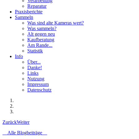
Verarbeitung
Reparatur
Praxisberichte
Sammeln
Was sind alte Kameras wert?
Was sammeln?
Alt gegen neu
Kaufberatung
Am Rande...
Statistik
Info
Über...
Danke!
Links
Nutzung
Impressum
Datenschutz
Zurück
Weiter
Alle Blogbeiträge