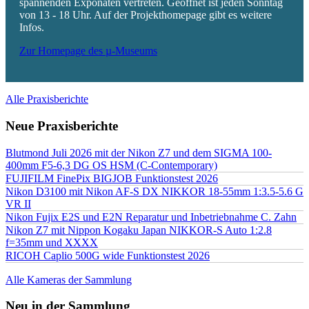
spannenden Exponaten vertreten. Geöffnet ist jeden Sonntag
von 13 - 18 Uhr. Auf der Projekthomepage gibt es weitere
Infos.
Zur Homepage des µ-Museums
Alle Praxisberichte
Neue Praxisberichte
Blutmond Juli 2026 mit der Nikon Z7 und dem SIGMA 100-
400mm F5-6,3 DG OS HSM (C-Contemporary)
FUJIFILM FinePix BIGJOB Funktionstest 2026
Nikon D3100 mit Nikon AF-S DX NIKKOR 18-55mm 1:3.5-5.6 G
VR II
Nikon Fujix E2S und E2N Reparatur und Inbetriebnahme C. Zahn
Nikon Z7 mit Nippon Kogaku Japan NIKKOR-S Auto 1:2.8
f=35mm und XXXX
RICOH Caplio 500G wide Funktionstest 2026
Alle Kameras der Sammlung
Neu in der Sammlung