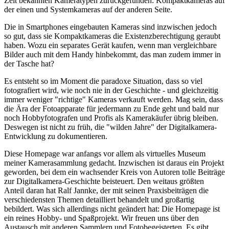
Zeit bekannten Kameratypen zurückgefunden: Kompaktkameras auf
der einen und Systemkameras auf der anderen Seite.
Die in Smartphones eingebauten Kameras sind inzwischen jedoch
so gut, dass sie Kompaktkameras die Existenzberechtigung geraubt
haben. Wozu ein separates Gerät kaufen, wenn man vergleichbare
Bilder auch mit dem Handy hinbekommt, das man zudem immer in
der Tasche hat?
Es entsteht so im Moment die paradoxe Situation, dass so viel
fotografiert wird, wie noch nie in der Geschichte - und gleichzeitig
immer weniger "richtige" Kameras verkauft werden. Mag sein, dass
die Ära der Fotoapparate für jedermann zu Ende geht und bald nur
noch Hobbyfotografen und Profis als Kamerakäufer übrig bleiben.
Deswegen ist nicht zu früh, die "wilden Jahre" der Digitalkamera-
Entwicklung zu dokumentieren.
Diese Homepage war anfangs vor allem als virtuelles Museum
meiner Kamerasammlung gedacht. Inzwischen ist daraus ein Projekt
geworden, bei dem ein wachsender Kreis von Autoren tolle Beiträge
zur Digitalkamera-Geschichte beisteuert. Den weitaus größten
Anteil daran hat Ralf Jannke, der mit seinen Praxisbeiträgen die
verschiedensten Themen detailliert behandelt und großartig
bebildert. Was sich allerdings nicht geändert hat: Die Homepage ist
ein reines Hobby- und Spaßprojekt. Wir freuen uns über den
Austausch mit anderen Sammlern und Fotobegeisterten. Es gibt