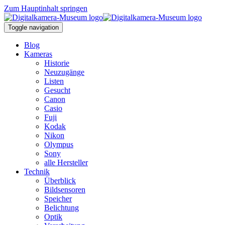
Zum Hauptinhalt springen
Toggle navigation
Blog
Kameras
Historie
Neuzugänge
Listen
Gesucht
Canon
Casio
Fuji
Kodak
Nikon
Olympus
Sony
alle Hersteller
Technik
Überblick
Bildsensoren
Speicher
Belichtung
Optik