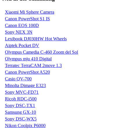
Xiaomi Mi Sphere Camera
Canon PowerShot S1 IS
Canon EOS 100D
Sony NEX 3N
Lexibook DJ030HW Hot Wheels
Aiptek Pocket DV
Olympus Camedia C-460 Zoom del Sol
Olympus mju 410 Digital
Terratec TerraCAM 2move 1.3
Canon PowerShot A520
Casio QV-700
Minolta Dimage E323
Sony MVC-FD71
Ricoh RDC-i500
Sony DSC-TX1
Samsung GX-10
Sony DSC-WX5
Nikon Coolpix P6000