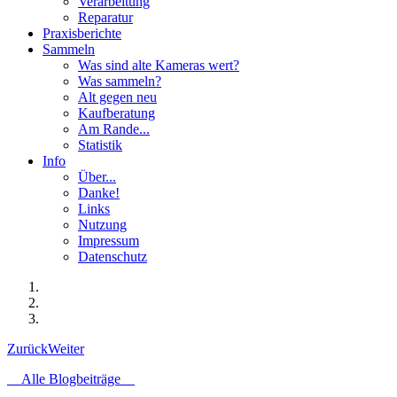
Verarbeitung
Reparatur
Praxisberichte
Sammeln
Was sind alte Kameras wert?
Was sammeln?
Alt gegen neu
Kaufberatung
Am Rande...
Statistik
Info
Über...
Danke!
Links
Nutzung
Impressum
Datenschutz
Zurück
Weiter
Alle Blogbeiträge