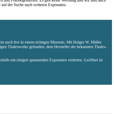
rn und Fotobegeisterten. Es gibt keine Werbung und wir sind auch
er auf der Suche nach weiteren Exponaten.
ern auch live in einem richtigen Museum. Mit Holger W. Müller
aligen Thaleswerke gefunden, dem Hersteller der bekannten Thales-
falls mit einigen spannenden Exponaten vertreten. Geöffnet ist