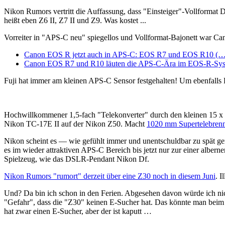
Nikon Rumors vertritt die Auffassung, dass "Einsteiger"-Vollformat 
heißt eben Z6 II, Z7 II und Z9. Was kostet ...
Vorreiter in "APS-C neu" spiegellos und Vollformat-Bajonett war C
Canon EOS R jetzt auch in APS-C: EOS R7 und EOS R10 (…
Canon EOS R7 und R10 läuten die APS-C-Ära im EOS-R-Sys
Fuji hat immer am kleinen APS-C Sensor festgehalten! Um ebenfalls 
Hochwillkommener 1,5-fach "Telekonverter" durch den kleinen 15
Nikon TC-17E II auf der Nikon Z50. Macht
1020 mm Supertelebrenn
Nikon scheint es — wie gefühlt immer und unentschuldbar zu spät geme
es im wieder attraktiven APS-C Bereich bis jetzt nur zur einer alber
Spielzeug, wie das DSLR-Pendant Nikon Df.
Nikon Rumors "rumort" derzeit über eine Z30 noch in diesem Juni
. I
Und? Da bin ich schon in den Ferien. Abgesehen davon würde ich nich
"Gefahr", dass die "Z30" keinen E-Sucher hat. Das könnte man beim
hat zwar einen E-Sucher, aber der ist kaputt …