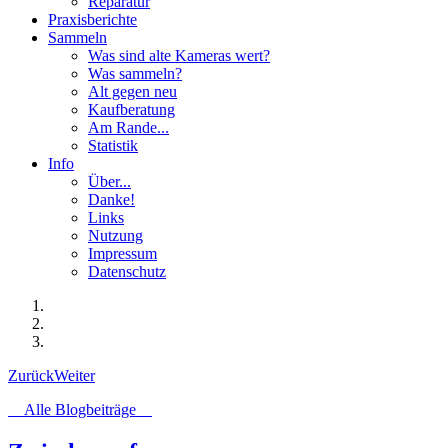
Reparatur
Praxisberichte
Sammeln
Was sind alte Kameras wert?
Was sammeln?
Alt gegen neu
Kaufberatung
Am Rande...
Statistik
Info
Über...
Danke!
Links
Nutzung
Impressum
Datenschutz
Zurück
Weiter
Alle Blogbeiträge