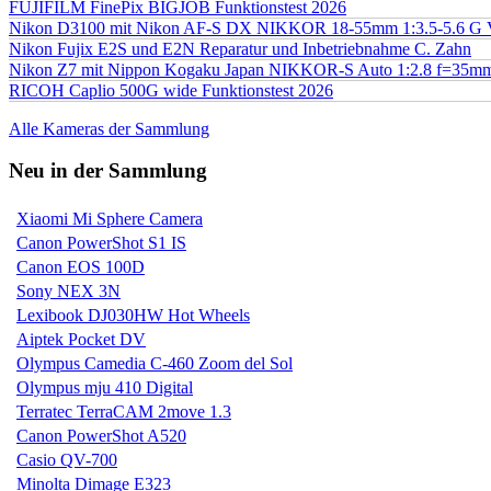
FUJIFILM FinePix BIGJOB Funktionstest 2026
Nikon D3100 mit Nikon AF-S DX NIKKOR 18-55mm 1:3.5-5.6 G 
Nikon Fujix E2S und E2N Reparatur und Inbetriebnahme C. Zahn
Nikon Z7 mit Nippon Kogaku Japan NIKKOR-S Auto 1:2.8 f=35
RICOH Caplio 500G wide Funktionstest 2026
Alle Kameras der Sammlung
Neu in der Sammlung
Xiaomi Mi Sphere Camera
Canon PowerShot S1 IS
Canon EOS 100D
Sony NEX 3N
Lexibook DJ030HW Hot Wheels
Aiptek Pocket DV
Olympus Camedia C-460 Zoom del Sol
Olympus mju 410 Digital
Terratec TerraCAM 2move 1.3
Canon PowerShot A520
Casio QV-700
Minolta Dimage E323