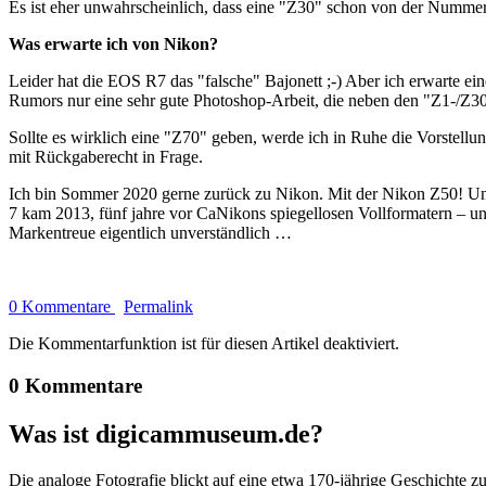
Es ist eher unwahrscheinlich, dass eine "Z30" schon von der Nummeri
Was erwarte ich von Nikon?
Leider hat die EOS R7 das "falsche" Bajonett ;-) Aber ich erwarte e
Rumors nur eine sehr gute Photoshop-Arbeit, die neben den "Z1-/Z3
Sollte es wirklich eine "Z70" geben, werde ich in Ruhe die Vorstel
mit Rückgaberecht in Frage.
Ich bin Sommer 2020 gerne zurück zu Nikon. Mit der Nikon Z50! Und
7 kam 2013, fünf jahre vor CaNikons spiegellosen Vollformatern – u
Markentreue eigentlich unverständlich …
0 Kommentare
Permalink
Die Kommentarfunktion ist für diesen Artikel deaktiviert.
0 Kommentare
Was ist digicammuseum.de?
Die analoge Fotografie blickt auf eine etwa 170-jährige Geschichte zu