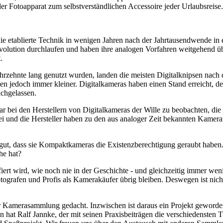
 Fotoapparat zum selbstverständlichen Accessoire jeder Urlaubsreise.
ie etablierte Technik in wenigen Jahren nach der Jahrtausendwende in
volution durchlaufen und haben ihre analogen Vorfahren weitgehend übe
.
hrzehnte lang genutzt wurden, landen die meisten Digitalknipsen nach 
den jedoch immer kleiner. Digitalkameras haben einen Stand erreicht, 
achgelassen.
war bei den Herstellern von Digitalkameras der Wille zu beobachten, d
rbei und die Hersteller haben zu den aus analoger Zeit bekannten Kam
ut, dass sie Kompaktkameras die Existenzberechtigung geraubt haben.
he hat?
fiert wird, wie noch nie in der Geschichte - und gleichzeitig immer we
ografen und Profis als Kamerakäufer übrig bleiben. Deswegen ist nicht
 Kamerasammlung gedacht. Inzwischen ist daraus ein Projekt geworden,
 hat Ralf Jannke, der mit seinen Praxisbeiträgen die verschiedensten T