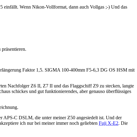
Z5 einfällt. Wenn Nikon-Vollformat, dann auch Vollgas ;-) Und das
 präsentieren.
enverlängerung Faktor 1,5. SIGMA 100-400mm F5-6,3 DG OS HSM mit
ten Nachfolger Z6 II, Z7 II und das Flaggschiff Z9 zu stecken, langte
rchaus schickes und gut funktionierendes, aber genauso überflüssiges
Zeichnung.
ner APS-C DSLM, die unter meiner Z50 angesiedelt ist. Und der
kzeptiere ich nur bei meiner immer noch geliebten
Fuji X-E2
. Die