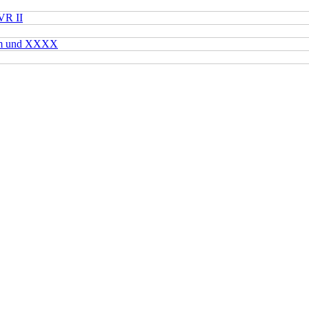
VR II
mm und XXXX