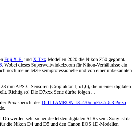
hen
Fuji X-E-
und
X-Txx
-Modellen 2020 die Nikon Z50 gegönnt.
6
. Wobei dieses Superweitwinkelzoom für Nikon-Verhältnisse ein
ich noch meine letzte semiprofessionelle und von einer unbekannten
23 mm APS-C Sensoren (Cropfaktor 1,5/1,6), die in einer digitalen
. Richtig so! Die D7xxx Serie dürfte folgen ...
der Praxisbericht des
Di II TAMRON 18-270mmF/3.5-6.3 Piezo
de.
 werden sehr sicher die letzten digitalen SLRs sein. Sony ist da
eise für die Nikon D4 und D5 und den Canon EOS 1D-Modellen