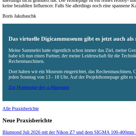
allerdings nicht geändert hat: Die Homepage ist ein reines Hobby- u
keine bezahlten Influencer. Falls Sie allerdings noch eine spannene
Boris Jakubaschk
Das virtuelle Digicammuseum gibt es jetzt auch al
Meine Sammelei hatte eigentlich schon immer das Ziel, meine Ger
habe ich nun einen Partner, der meine Leidenschaft für die Techn
Rechenmaschinen.
Dort haben wir ein Museum eingerichtet, das Rechenmaschinen, Co
jeden Sonntag von 13 - 18 Uhr. Auf der Projekthomepage gibt es w
Zur Homepage des µ-Museums
Alle Praxisberichte
Neue Praxisberichte
Blutmond Juli 2026 mit der Nikon Z7 und dem SIGMA 100-400mm