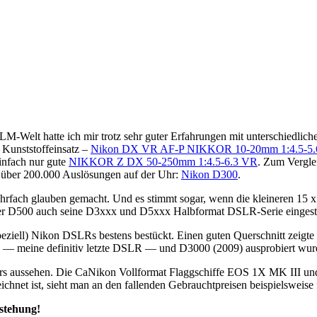
LM-Welt hatte ich mir trotz sehr guter Erfahrungen mit unterschiedlic
Kunststoffeinsatz –
Nikon DX VR AF-P NIKKOR 10-20mm 1:4.5-5.
infach nur gute
NIKKOR Z DX 50-250mm 1:4.5-6.3 VR
. Zum Vergle
 über 200.000 Auslösungen auf der Uhr:
Nikon D300
.
rfach glauben gemacht. Und es stimmt sogar, wenn die kleineren 15 x 
der D500 auch seine D3xxx und D5xxx Halbformat DSLR-Serie eingestellt
ziell) Nikon DSLRs bestens bestückt. Einen guten Querschnitt zeigte 
) — meine definitiv letzte DSLR — und D3000 (2009) ausprobiert wur
 aussehen. Die CaNikon Vollformat Flaggschiffe EOS 1X MK III und D6
eichnet ist, sieht man an den fallenden Gebrauchtpreisen beispielsw
rstehung!