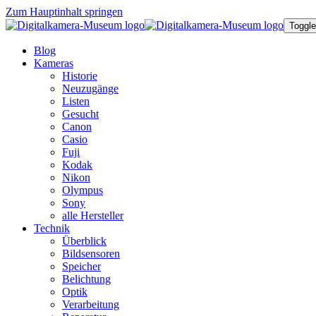
Zum Hauptinhalt springen
Toggle
Blog
Kameras
Historie
Neuzugänge
Listen
Gesucht
Canon
Casio
Fuji
Kodak
Nikon
Olympus
Sony
alle Hersteller
Technik
Überblick
Bildsensoren
Speicher
Belichtung
Optik
Verarbeitung