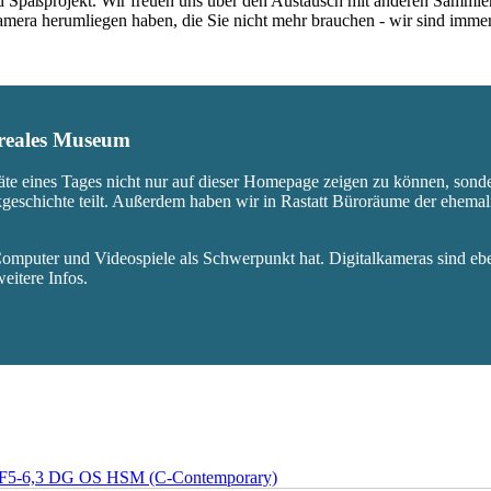
nd Spaßprojekt. Wir freuen uns über den Austausch mit anderen Sammle
 Kamera herumliegen haben, die Sie nicht mehr brauchen - wir sind imm
s reales Museum
äte eines Tages nicht nur auf dieser Homepage zeigen zu können, sond
ikgeschichte teilt. Außerdem haben wir in Rastatt Büroräume der ehem
mputer und Videospiele als Schwerpunkt hat. Digitalkameras sind eben
eitere Infos.
 F5-6,3 DG OS HSM (C-Contemporary)