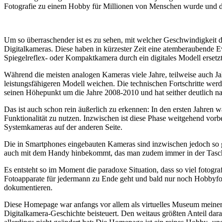
Fotografie zu einem Hobby für Millionen von Menschen wurde und der
Um so überraschender ist es zu sehen, mit welcher Geschwindigkeit d
Digitalkameras. Diese haben in kürzester Zeit eine atemberaubende E
Spiegelreflex- oder Kompaktkamera durch ein digitales Modell ersetzt
Während die meisten analogen Kameras viele Jahre, teilweise auch Ja
leistungsfähigeren Modell weichen. Die technischen Fortschritte wer
seinen Höhepunkt um die Jahre 2008-2010 und hat seither deutlich n
Das ist auch schon rein äußerlich zu erkennen: In den ersten Jahren 
Funktionalität zu nutzen. Inzwischen ist diese Phase weitgehend vo
Systemkameras auf der anderen Seite.
Die in Smartphones eingebauten Kameras sind inzwischen jedoch so g
auch mit dem Handy hinbekommt, das man zudem immer in der Tasc
Es entsteht so im Moment die paradoxe Situation, dass so viel fotogra
Fotoapparate für jedermann zu Ende geht und bald nur noch Hobbyfot
dokumentieren.
Diese Homepage war anfangs vor allem als virtuelles Museum meiner
Digitalkamera-Geschichte beisteuert. Den weitaus größten Anteil daran