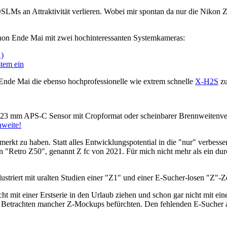
DSLMs an Attraktivität verlieren. Wobei mir spontan da nur die Nikon 
anon Ende Mai mit zwei hochinteressanten Systemkameras:
)
tem ein
Ende Mai die ebenso hochprofessionelle wie extrem schnelle
X-H2S
zu
 x 23 mm APS-C Sensor mit Cropformat oder scheinbarer Brennweit
weite!
rkt zu haben. Statt alles Entwicklungspotential in die "nur" verbesser
nen "Retro Z50", genannt Z fc von 2021. Für mich nicht mehr als ein du
llustriert mit uralten Studien einer "Z1" und einer E-Sucher-losen "Z"-
t mit einer Erstserie in den Urlaub ziehen und schon gar nicht mit ei
 Betrachten mancher Z-Mockups befürchten. Den fehlenden E-Sucher a