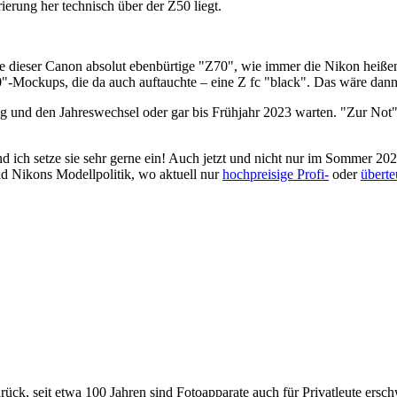
erung her technisch über der Z50 liegt.
ine dieser Canon absolut ebenbürtige "Z70", wie immer die Nikon heiße
0"-Mockups, die da auch auftauchte – eine Z fc "black". Das wäre d
lung und den Jahreswechsel oder gar bis Frühjahr 2023 warten. "Zur N
 ich setze sie sehr gerne ein! Auch jetzt und nicht nur im Sommer 2
nd Nikons Modellpolitik, wo aktuell nur
hochpreisige Profi-
oder
überte
rück, seit etwa 100 Jahren sind Fotoapparate auch für Privatleute ersch