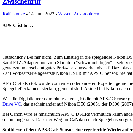
Zwischenruf
Ralf Jannke
- 14. Juni 2022 -
Wissen
,
Ausprobieren
APS-C ist tot …
Tatsächlich? Bei mir nicht! Zum Einstieg in die spiegellose Nikon DS
Samt FTZ-Adapter und zum Start dem "schwimmfähigen" – sehr viel 
geradezu unverschämt gutes Preis-/Leistunsverhältnis hat! Dazu das e
Zahl Vorbesitzer eingesetzte Nikon DSLR mit APS-C Sensor. Sie hat
APS-C ist also tot, wurde vom einen oder anderen Experten gerne meh
Spiegelreflexkamera stecken, gemeint sind. Aktuell hat Nikon nach 
Was die Digitalkamerasammlung angeht, ist die mit APS-C Sensor (spe
Drive VC
, das nacheinander auf Nikon D50 (2005), der D300 (2007
Bei Canon wird es hinsichtlich APS-C DSLRs vermutlich kaum anders
schon lange raus. Dass der Weg für CaNikon nach Spiegellos vorgez
Stattdessen feiert APS-C als Sensor eine regelrechte Wiederaufe