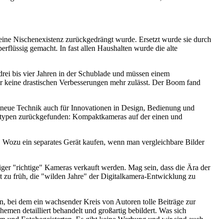
 eine Nischenexistenz zurückgedrängt wurde. Ersetzt wurde sie durch
rflüssig gemacht. In fast allen Haushalten wurde die alte
drei bis vier Jahren in der Schublade und müssen einem
der keine drastischen Verbesserungen mehr zulässt. Der Boom fand
ie neue Technik auch für Innovationen in Design, Bedienung und
eratypen zurückgefunden: Kompaktkameras auf der einen und
 Wozu ein separates Gerät kaufen, wenn man vergleichbare Bilder
niger "richtige" Kameras verkauft werden. Mag sein, dass die Ära der
 zu früh, die "wilden Jahre" der Digitalkamera-Entwicklung zu
 bei dem ein wachsender Kreis von Autoren tolle Beiträge zur
hemen detailliert behandelt und großartig bebildert. Was sich