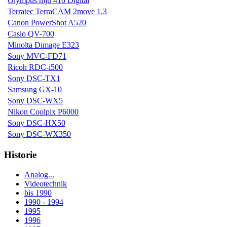
Olympus mju 410 Digital
Terratec TerraCAM 2move 1.3
Canon PowerShot A520
Casio QV-700
Minolta Dimage E323
Sony MVC-FD71
Ricoh RDC-i500
Sony DSC-TX1
Samsung GX-10
Sony DSC-WX5
Nikon Coolpix P6000
Sony DSC-HX50
Sony DSC-WX350
Historie
Analog...
Videotechnik
bis 1990
1990 - 1994
1995
1996