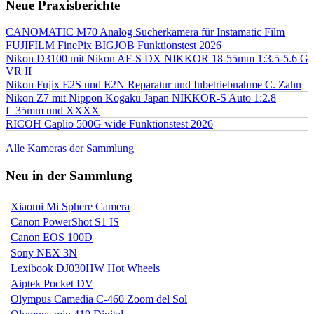
Neue Praxisberichte
CANOMATIC M70 Analog Sucherkamera für Instamatic Film
FUJIFILM FinePix BIGJOB Funktionstest 2026
Nikon D3100 mit Nikon AF-S DX NIKKOR 18-55mm 1:3.5-5.6 G
VR II
Nikon Fujix E2S und E2N Reparatur und Inbetriebnahme C. Zahn
Nikon Z7 mit Nippon Kogaku Japan NIKKOR-S Auto 1:2.8
f=35mm und XXXX
RICOH Caplio 500G wide Funktionstest 2026
Alle Kameras der Sammlung
Neu in der Sammlung
Xiaomi Mi Sphere Camera
Canon PowerShot S1 IS
Canon EOS 100D
Sony NEX 3N
Lexibook DJ030HW Hot Wheels
Aiptek Pocket DV
Olympus Camedia C-460 Zoom del Sol