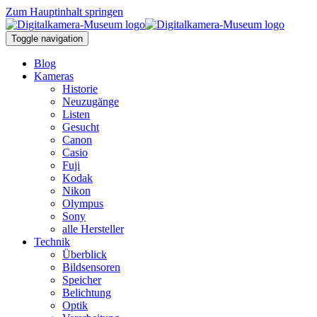
Zum Hauptinhalt springen
Toggle navigation
Blog
Kameras
Historie
Neuzugänge
Listen
Gesucht
Canon
Casio
Fuji
Kodak
Nikon
Olympus
Sony
alle Hersteller
Technik
Überblick
Bildsensoren
Speicher
Belichtung
Optik