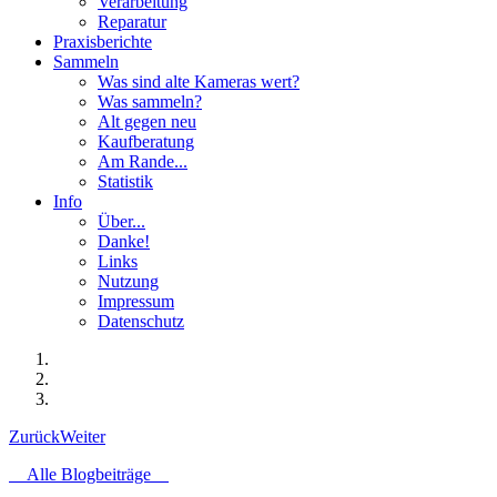
Verarbeitung
Reparatur
Praxisberichte
Sammeln
Was sind alte Kameras wert?
Was sammeln?
Alt gegen neu
Kaufberatung
Am Rande...
Statistik
Info
Über...
Danke!
Links
Nutzung
Impressum
Datenschutz
Zurück
Weiter
Alle Blogbeiträge