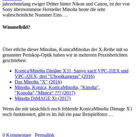
jahrzehntelang ewiger Dritter hinter Nikon und Canon, ist der von
Sony übernommene Hersteller Minolta heute die sehr
wahrscheinliche Nummer Eins …
Wimmelbild?
Über etliche dieser Minoltas, KonicaMinoltas der X-Reihe mit so
genannter Periskop-Optik haben wir in mehreren Praxisberichten
geschrieben:
Konica/Minolta Dimâge X31, Sanyo xacti VPC-J1EX und
VPC-J2EX, drei "Ubootkameras" (2016)
Das Minolta "X" (2016)
Minolta, Konica, KonicaMinolta, "Kinolta",
"Konolta","Minica“ ??? (2017)
Minolta DiMAGE Xt (2017)
Wenn die mir tatsächlich noch fehlende KonicaMinolta Dimage X1
noch funktioniert, gibt es im Juli ein paar Beispielfotos …
0 Kommentare
Permalink