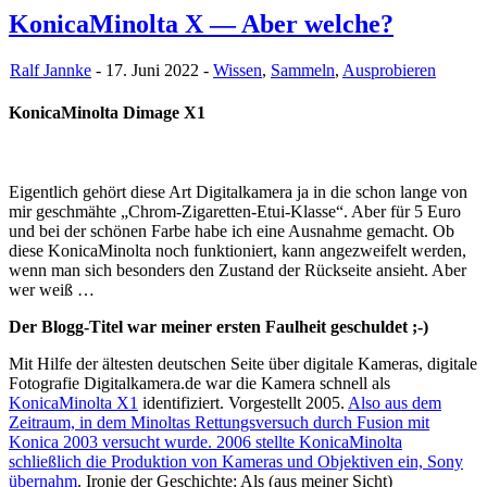
KonicaMinolta X — Aber welche?
Ralf Jannke
- 17. Juni 2022 -
Wissen
,
Sammeln
,
Ausprobieren
KonicaMinolta Dimage X1
Eigentlich gehört diese Art Digitalkamera ja in die schon lange von
mir geschmähte „Chrom-Zigaretten-Etui-Klasse“. Aber für 5 Euro
und bei der schönen Farbe habe ich eine Ausnahme gemacht. Ob
diese KonicaMinolta noch funktioniert, kann angezweifelt werden,
wenn man sich besonders den Zustand der Rückseite ansieht. Aber
wer weiß …
Der Blogg-Titel war meiner ersten Faulheit geschuldet ;-)
Mit Hilfe der ältesten deutschen Seite über digitale Kameras, digitale
Fotografie Digitalkamera.de war die Kamera schnell als
KonicaMinolta X1
identifiziert. Vorgestellt 2005.
Also aus dem
Zeitraum, in dem Minoltas Rettungsversuch durch Fusion mit
Konica 2003 versucht wurde. 2006 stellte KonicaMinolta
schließlich die Produktion von Kameras und Objektiven ein, Sony
übernahm
. Ironie der Geschichte: Als (aus meiner Sicht)