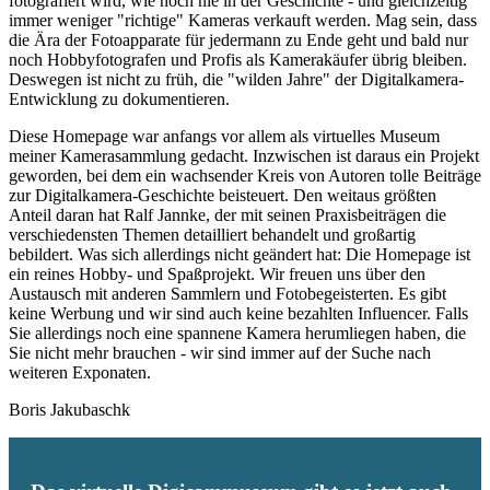
fotografiert wird, wie noch nie in der Geschichte - und gleichzeitig
immer weniger "richtige" Kameras verkauft werden. Mag sein, dass
die Ära der Fotoapparate für jedermann zu Ende geht und bald nur
noch Hobbyfotografen und Profis als Kamerakäufer übrig bleiben.
Deswegen ist nicht zu früh, die "wilden Jahre" der Digitalkamera-
Entwicklung zu dokumentieren.
Diese Homepage war anfangs vor allem als virtuelles Museum
meiner Kamerasammlung gedacht. Inzwischen ist daraus ein Projekt
geworden, bei dem ein wachsender Kreis von Autoren tolle Beiträge
zur Digitalkamera-Geschichte beisteuert. Den weitaus größten
Anteil daran hat Ralf Jannke, der mit seinen Praxisbeiträgen die
verschiedensten Themen detailliert behandelt und großartig
bebildert. Was sich allerdings nicht geändert hat: Die Homepage ist
ein reines Hobby- und Spaßprojekt. Wir freuen uns über den
Austausch mit anderen Sammlern und Fotobegeisterten. Es gibt
keine Werbung und wir sind auch keine bezahlten Influencer. Falls
Sie allerdings noch eine spannene Kamera herumliegen haben, die
Sie nicht mehr brauchen - wir sind immer auf der Suche nach
weiteren Exponaten.
Boris Jakubaschk