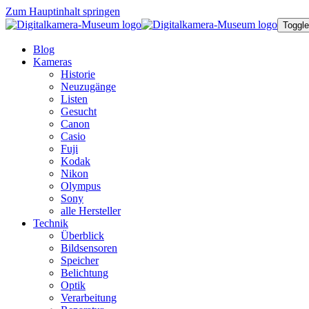
Zum Hauptinhalt springen
Toggle
Blog
Kameras
Historie
Neuzugänge
Listen
Gesucht
Canon
Casio
Fuji
Kodak
Nikon
Olympus
Sony
alle Hersteller
Technik
Überblick
Bildsensoren
Speicher
Belichtung
Optik
Verarbeitung