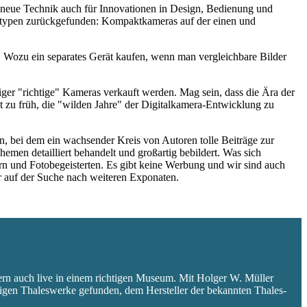
ie neue Technik auch für Innovationen in Design, Bedienung und
eratypen zurückgefunden: Kompaktkameras auf der einen und
 Wozu ein separates Gerät kaufen, wenn man vergleichbare Bilder
niger "richtige" Kameras verkauft werden. Mag sein, dass die Ära der
 zu früh, die "wilden Jahre" der Digitalkamera-Entwicklung zu
 bei dem ein wachsender Kreis von Autoren tolle Beiträge zur
hemen detailliert behandelt und großartig bebildert. Was sich
rn und Fotobegeisterten. Es gibt keine Werbung und wir sind auch
er auf der Suche nach weiteren Exponaten.
ern auch live in einem richtigen Museum. Mit Holger W. Müller
aligen Thaleswerke gefunden, dem Hersteller der bekannten Thales-