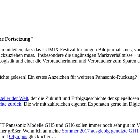
ne Fortsetzung"
n mitteilen, dass das LUMIX Festival für jungen Bildjournalismus, vo
ckzuziehen muss. Insbesondere die ungünstigen Marktverhältnisse – u
Logistik und einer die Verbraucherinnen und Verbraucher zum Sparen a
ichte gelesen! Ein erstes Anzeichen für weiteren Panasonic-Rückzug?
eller der Welt
, der die Zukunft und Erfolgsgeschichte der spiegellose
chte zurück
. Die wir mit zahlreichen eigenen Exponaten gerne im Dig
 mFT-Panasonic Modelle GH5 und GH6 sollen immer noch sehr gut im Vi
er größer. Wenn ich an meine
Sommer 2017 ausgiebig genutzte GH1
a mit
Olympus
glücklicher …