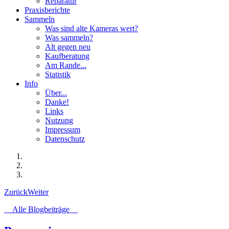
Reparatur
Praxisberichte
Sammeln
Was sind alte Kameras wert?
Was sammeln?
Alt gegen neu
Kaufberatung
Am Rande...
Statistik
Info
Über...
Danke!
Links
Nutzung
Impressum
Datenschutz
Zurück
Weiter
Alle Blogbeiträge