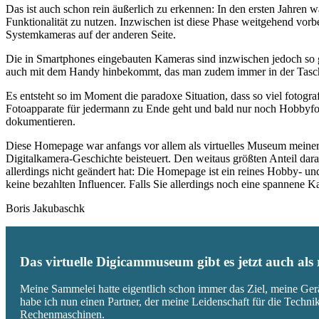
Das ist auch schon rein äußerlich zu erkennen: In den ersten Jahren 
Funktionalität zu nutzen. Inzwischen ist diese Phase weitgehend vo
Systemkameras auf der anderen Seite.
Die in Smartphones eingebauten Kameras sind inzwischen jedoch so g
auch mit dem Handy hinbekommt, das man zudem immer in der Tasc
Es entsteht so im Moment die paradoxe Situation, dass so viel fotogra
Fotoapparate für jedermann zu Ende geht und bald nur noch Hobbyfot
dokumentieren.
Diese Homepage war anfangs vor allem als virtuelles Museum meiner
Digitalkamera-Geschichte beisteuert. Den weitaus größten Anteil daran
allerdings nicht geändert hat: Die Homepage ist ein reines Hobby- u
keine bezahlten Influencer. Falls Sie allerdings noch eine spannene
Boris Jakubaschk
Das virtuelle Digicammuseum gibt es jetzt auch al
Meine Sammelei hatte eigentlich schon immer das Ziel, meine Ger
habe ich nun einen Partner, der meine Leidenschaft für die Techn
Rechenmaschinen.