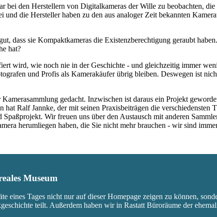
war bei den Herstellern von Digitalkameras der Wille zu beobachten, d
rbei und die Hersteller haben zu den aus analoger Zeit bekannten Kam
ut, dass sie Kompaktkameras die Existenzberechtigung geraubt haben.
he hat?
fiert wird, wie noch nie in der Geschichte - und gleichzeitig immer we
ografen und Profis als Kamerakäufer übrig bleiben. Deswegen ist nicht
 Kamerasammlung gedacht. Inzwischen ist daraus ein Projekt geworden,
 hat Ralf Jannke, der mit seinen Praxisbeiträgen die verschiedensten T
nd Spaßprojekt. Wir freuen uns über den Austausch mit anderen Sammle
 Kamera herumliegen haben, die Sie nicht mehr brauchen - wir sind imm
s reales Museum
äte eines Tages nicht nur auf dieser Homepage zeigen zu können, sond
ikgeschichte teilt. Außerdem haben wir in Rastatt Büroräume der ehem