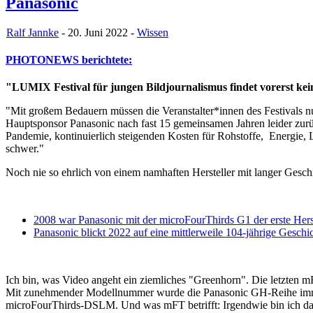
Panasonic
Ralf Jannke
- 20. Juni 2022 -
Wissen
PHOTONEWS berichtete:
"LUMIX Festival für jungen Bildjournalismus findet vorerst kei
"Mit großem Bedauern müssen die Veranstalter*innen des Festivals nu
Hauptsponsor Panasonic nach fast 15 gemeinsamen Jahren leider zurü
Pandemie, kontinuierlich steigenden Kosten für Rohstoffe, Energie, 
schwer."
Noch nie so ehrlich von einem namhaften Hersteller mit langer Gesch
2008 war Panasonic mit der microFourThirds G1 der erste Herst
Panasonic blickt 2022 auf eine mittlerweile 104-jährige Geschi
Ich bin, was Video angeht ein ziemliches "Greenhorn". Die letzten
Mit zunehmender Modellnummer wurde die Panasonic GH-Reihe imm
microFourThirds-DSLM. Und was mFT betrifft: Irgendwie bin ich d