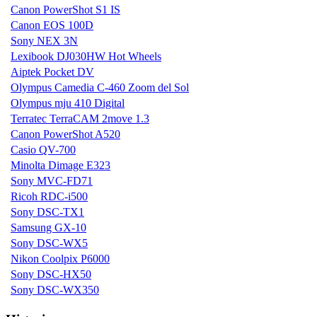
Canon PowerShot S1 IS
Canon EOS 100D
Sony NEX 3N
Lexibook DJ030HW Hot Wheels
Aiptek Pocket DV
Olympus Camedia C-460 Zoom del Sol
Olympus mju 410 Digital
Terratec TerraCAM 2move 1.3
Canon PowerShot A520
Casio QV-700
Minolta Dimage E323
Sony MVC-FD71
Ricoh RDC-i500
Sony DSC-TX1
Samsung GX-10
Sony DSC-WX5
Nikon Coolpix P6000
Sony DSC-HX50
Sony DSC-WX350