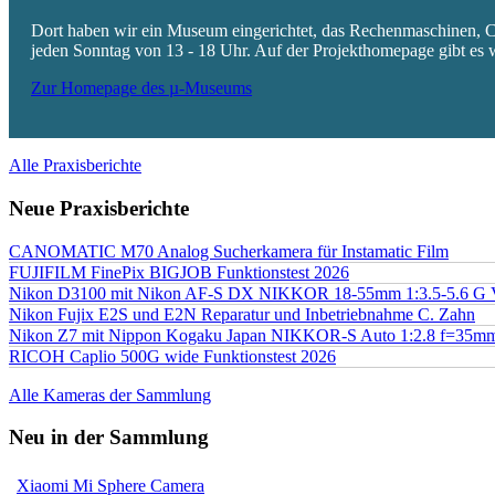
Dort haben wir ein Museum eingerichtet, das Rechenmaschinen, Co
jeden Sonntag von 13 - 18 Uhr. Auf der Projekthomepage gibt es w
Zur Homepage des µ-Museums
Alle Praxisberichte
Neue Praxisberichte
CANOMATIC M70 Analog Sucherkamera für Instamatic Film
FUJIFILM FinePix BIGJOB Funktionstest 2026
Nikon D3100 mit Nikon AF-S DX NIKKOR 18-55mm 1:3.5-5.6 G 
Nikon Fujix E2S und E2N Reparatur und Inbetriebnahme C. Zahn
Nikon Z7 mit Nippon Kogaku Japan NIKKOR-S Auto 1:2.8 f=35
RICOH Caplio 500G wide Funktionstest 2026
Alle Kameras der Sammlung
Neu in der Sammlung
Xiaomi Mi Sphere Camera