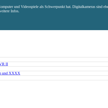
mputer und Videospiele als Schwerpunkt hat. Digitalkameras sind eben
eitere Infos.
VR II
mm und XXXX