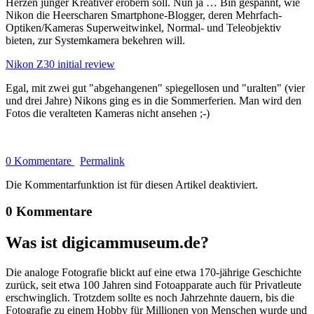
Herzen junger Kreativer erobern soll. Nun ja … Bin gespannt, wie
Nikon die Heerscharen Smartphone-Blogger, deren Mehrfach-
Optiken/Kameras Superweitwinkel, Normal- und Teleobjektiv
bieten, zur Systemkamera bekehren will.
Nikon Z30 initial review
Egal, mit zwei gut "abgehangenen" spiegellosen und "uralten" (vier
und drei Jahre) Nikons ging es in die Sommerferien. Man wird den
Fotos die veralteten Kameras nicht ansehen ;-)
0 Kommentare
Permalink
Die Kommentarfunktion ist für diesen Artikel deaktiviert.
0 Kommentare
Was ist digicammuseum.de?
Die analoge Fotografie blickt auf eine etwa 170-jährige Geschichte
zurück, seit etwa 100 Jahren sind Fotoapparate auch für Privatleute
erschwinglich. Trotzdem sollte es noch Jahrzehnte dauern, bis die
Fotografie zu einem Hobby für Millionen von Menschen wurde und