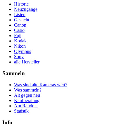
Historie
Neuzugänge
Listen
Gesucht
Canon
Casio
Fuji
Kodak
Nikon
Olympus
Sony
alle Hersteller
Sammeln
Was sind alte Kameras wert?
Was sammeln?
Alt gegen neu
Kaufberatung
Am Rande...
Statistik
Info