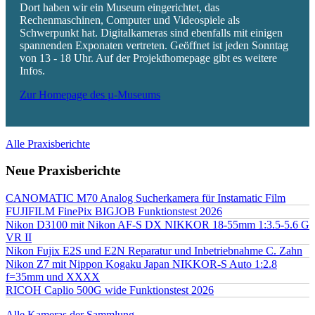
Dort haben wir ein Museum eingerichtet, das
Rechenmaschinen, Computer und Videospiele als
Schwerpunkt hat. Digitalkameras sind ebenfalls mit einigen
spannenden Exponaten vertreten. Geöffnet ist jeden Sonntag
von 13 - 18 Uhr. Auf der Projekthomepage gibt es weitere
Infos.
Zur Homepage des µ-Museums
Alle Praxisberichte
Neue Praxisberichte
CANOMATIC M70 Analog Sucherkamera für Instamatic Film
FUJIFILM FinePix BIGJOB Funktionstest 2026
Nikon D3100 mit Nikon AF-S DX NIKKOR 18-55mm 1:3.5-5.6 G
VR II
Nikon Fujix E2S und E2N Reparatur und Inbetriebnahme C. Zahn
Nikon Z7 mit Nippon Kogaku Japan NIKKOR-S Auto 1:2.8
f=35mm und XXXX
RICOH Caplio 500G wide Funktionstest 2026
Alle Kameras der Sammlung