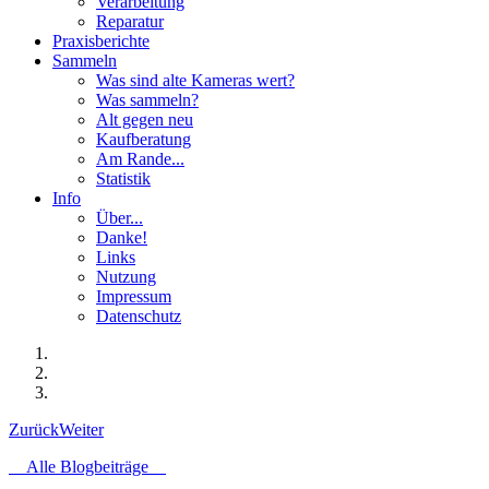
Verarbeitung
Reparatur
Praxisberichte
Sammeln
Was sind alte Kameras wert?
Was sammeln?
Alt gegen neu
Kaufberatung
Am Rande...
Statistik
Info
Über...
Danke!
Links
Nutzung
Impressum
Datenschutz
Zurück
Weiter
Alle Blogbeiträge