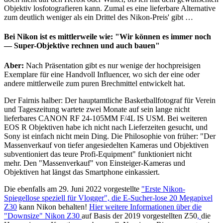
Objektiv losfotografieren kann. Zumal es eine lieferbare Alternative
zum deutlich weniger als ein Drittel des Nikon-Preis' gibt …
Bei Nikon ist es mittlerweile wie: "Wir können es immer noch
— Super-Objektive rechnen und auch bauen"
Aber:
Nach Präsentation gibt es nur wenige der hochpreisigen
Exemplare für eine Handvoll Influencer, wo sich der eine oder
andere mittlerweile zum puren Brechmittel entwickelt hat.
Der Fairnis halber: Der hauptamtliche Basketballfotograf für Verein
und Tageszeitung wartete zwei Monate auf sein lange nicht
lieferbares CANON RF 24-105MM F/4L IS USM. Bei weiteren
EOS R Objektiven habe ich nicht nach Lieferzeiten gesucht, und
Sony ist einfach nicht mein Ding. Die Philosophie von früher: "Der
Massenverkauf von tiefer angesiedelten Kameras und Objektiven
subventioniert das teure Profi-Equipment" funktioniert nicht
mehr. Den "Massenverkauf" von Einsteiger-Kameras und
Objektiven hat längst das Smartphone einkassiert.
Die ebenfalls am 29. Juni 2022 vorgestellte
"Erste Nikon-
Spiegellose speziell für Vlogger", die E-Sucher-lose 20 Megapixel
Z30
kann Nikon behalten!
Hier weitere Informationen über die
"Downsize" Nikon Z30
auf Basis der 2019 vorgestellten Z50
,
die