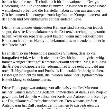
beobachten, die neue Technik auch für Innovationen in Design,
Bedienung und Funktionalität zu nutzen. Inzwischen ist diese Phase
weitgehend vorbei und die Hersteller haben zu den aus analoger
Zeit bekannten Kameratypen zurückgefunden: Kompaktkameras auf
der einen und Systemkameras auf der anderen Seite.
Die in Smartphones eingebauten Kameras sind inzwischen jedoch
so gut, dass sie Kompaktkameras die Existenzberechtigung geraubt
haben. Wozu ein separates Gerät kaufen, wenn man vergleichbare
Bilder auch mit dem Handy hinbekommt, das man zudem immer in
der Tasche hat?
Es entsteht so im Moment die paradoxe Situation, dass so viel
fotografiert wird, wie noch nie in der Geschichte - und gleichzeitig
immer weniger "richtige" Kameras verkauft werden. Mag sein, dass
die Ära der Fotoapparate für jedermann zu Ende geht und bald nur
noch Hobbyfotografen und Profis als Kamerakäufer übrig bleiben.
Deswegen ist nicht zu früh, die "wilden Jahre" der Digitalkamera-
Entwicklung zu dokumentieren.
Diese Homepage war anfangs vor allem als virtuelles Museum
meiner Kamerasammlung gedacht. Inzwischen ist daraus ein Projekt
geworden, bei dem ein wachsender Kreis von Autoren tolle Beiträge
zur Digitalkamera-Geschichte beisteuert. Den weitaus größten
Anteil daran hat Ralf Jannke, der mit seinen Praxisbeiträgen die