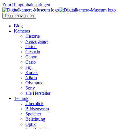
Zum Hauptinhalt springen
Toggle navigation
Blog
Kameras
Historie
Neuzugänge
Listen
Gesucht
Canon
Casio
Fuji
Kodak
Nikon
Olympus
Sony
alle Hersteller
Technik
Überblick
Bildsensoren
Speicher
Belichtung
Optik