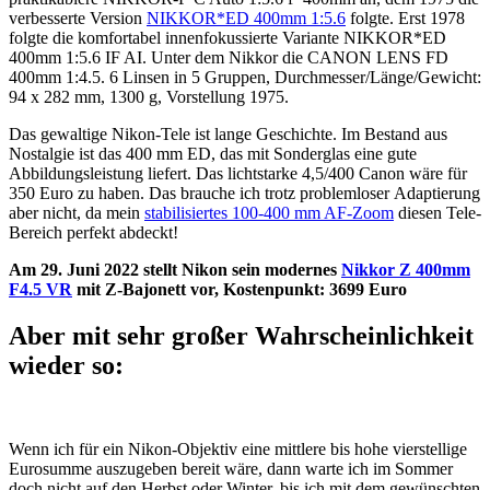
verbesserte Version
NIKKOR*ED 400mm 1:5.6
folgte. Erst 1978
folgte die komfortabel innenfokussierte Variante NIKKOR*ED
400mm 1:5.6 IF AI. Unter dem Nikkor die CANON LENS FD
400mm 1:4.5. 6 Linsen in 5 Gruppen, Durchmesser/Länge/Gewicht:
94 x 282 mm, 1300 g, Vorstellung 1975.
Das gewaltige Nikon-Tele ist lange Geschichte. Im Bestand aus
Nostalgie ist das 400 mm ED, das mit Sonderglas eine gute
Abbildungsleistung liefert. Das lichtstarke 4,5/400 Canon wäre für
350 Euro zu haben. Das brauche ich trotz problemloser Adaptierung
aber nicht, da mein
stabilisiertes 100-400 mm AF-Zoom
diesen Tele-
Bereich perfekt abdeckt!
Am 29. Juni 2022 stellt Nikon sein modernes
Nikkor Z 400mm
F4.5 VR
mit Z-Bajonett vor, Kostenpunkt: 3699 Euro
Aber mit sehr großer Wahrscheinlichkeit
wieder so:
Wenn ich für ein Nikon-Objektiv eine mittlere bis hohe vierstellige
Eurosumme auszugeben bereit wäre, dann warte ich im Sommer
doch nicht auf den Herbst oder Winter, bis ich mit dem gewünschten