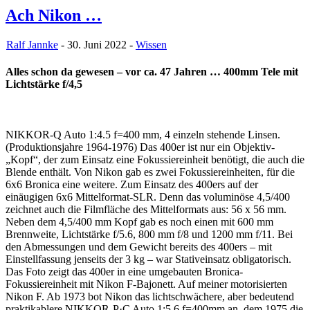
Ach Nikon …
Ralf Jannke
- 30. Juni 2022 -
Wissen
Alles schon da gewesen – vor ca. 47 Jahren … 400mm Tele mit
Lichtstärke f/4,5
NIKKOR-Q Auto 1:4.5 f=400 mm, 4 einzeln stehende Linsen.
(Produktionsjahre 1964-1976) Das 400er ist nur ein Objektiv-
„Kopf“, der zum Einsatz eine Fokussiereinheit benötigt, die auch die
Blende enthält. Von Nikon gab es zwei Fokussiereinheiten, für die
6x6 Bronica eine weitere. Zum Einsatz des 400ers auf der
einäugigen 6x6 Mittelformat-SLR. Denn das voluminöse 4,5/400
zeichnet auch die Filmfläche des Mittelformats aus: 56 x 56 mm.
Neben dem 4,5/400 mm Kopf gab es noch einen mit 600 mm
Brennweite, Lichtstärke f/5.6, 800 mm f/8 und 1200 mm f/11. Bei
den Abmessungen und dem Gewicht bereits des 400ers – mit
Einstellfassung jenseits der 3 kg – war Stativeinsatz obligatorisch.
Das Foto zeigt das 400er in eine umgebauten Bronica-
Fokussiereinheit mit Nikon F-Bajonett. Auf meiner motorisierten
Nikon F. Ab 1973 bot Nikon das lichtschwächere, aber bedeutend
praktikablere NIKKOR-P·C Auto 1:5.6 f=400mm an, dem 1975 die