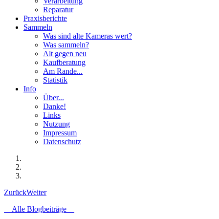
Verarbeitung
Reparatur
Praxisberichte
Sammeln
Was sind alte Kameras wert?
Was sammeln?
Alt gegen neu
Kaufberatung
Am Rande...
Statistik
Info
Über...
Danke!
Links
Nutzung
Impressum
Datenschutz
Zurück
Weiter
Alle Blogbeiträge