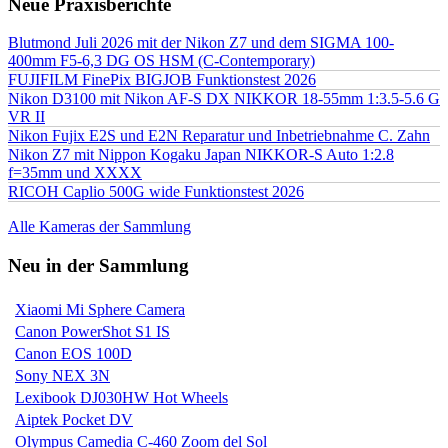
Neue Praxisberichte
Blutmond Juli 2026 mit der Nikon Z7 und dem SIGMA 100-
400mm F5-6,3 DG OS HSM (C-Contemporary)
FUJIFILM FinePix BIGJOB Funktionstest 2026
Nikon D3100 mit Nikon AF-S DX NIKKOR 18-55mm 1:3.5-5.6 G
VR II
Nikon Fujix E2S und E2N Reparatur und Inbetriebnahme C. Zahn
Nikon Z7 mit Nippon Kogaku Japan NIKKOR-S Auto 1:2.8
f=35mm und XXXX
RICOH Caplio 500G wide Funktionstest 2026
Alle Kameras der Sammlung
Neu in der Sammlung
Xiaomi Mi Sphere Camera
Canon PowerShot S1 IS
Canon EOS 100D
Sony NEX 3N
Lexibook DJ030HW Hot Wheels
Aiptek Pocket DV
Olympus Camedia C-460 Zoom del Sol