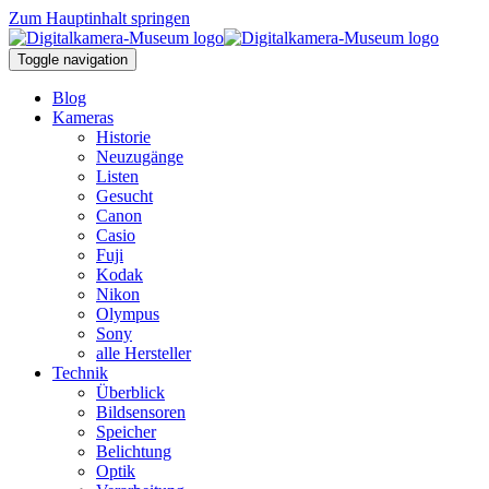
Zum Hauptinhalt springen
Toggle navigation
Blog
Kameras
Historie
Neuzugänge
Listen
Gesucht
Canon
Casio
Fuji
Kodak
Nikon
Olympus
Sony
alle Hersteller
Technik
Überblick
Bildsensoren
Speicher
Belichtung
Optik