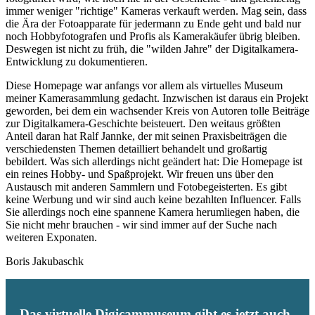
immer weniger "richtige" Kameras verkauft werden. Mag sein, dass
die Ära der Fotoapparate für jedermann zu Ende geht und bald nur
noch Hobbyfotografen und Profis als Kamerakäufer übrig bleiben.
Deswegen ist nicht zu früh, die "wilden Jahre" der Digitalkamera-
Entwicklung zu dokumentieren.
Diese Homepage war anfangs vor allem als virtuelles Museum
meiner Kamerasammlung gedacht. Inzwischen ist daraus ein Projekt
geworden, bei dem ein wachsender Kreis von Autoren tolle Beiträge
zur Digitalkamera-Geschichte beisteuert. Den weitaus größten
Anteil daran hat Ralf Jannke, der mit seinen Praxisbeiträgen die
verschiedensten Themen detailliert behandelt und großartig
bebildert. Was sich allerdings nicht geändert hat: Die Homepage ist
ein reines Hobby- und Spaßprojekt. Wir freuen uns über den
Austausch mit anderen Sammlern und Fotobegeisterten. Es gibt
keine Werbung und wir sind auch keine bezahlten Influencer. Falls
Sie allerdings noch eine spannene Kamera herumliegen haben, die
Sie nicht mehr brauchen - wir sind immer auf der Suche nach
weiteren Exponaten.
Boris Jakubaschk
Das virtuelle Digicammuseum gibt es jetzt auch