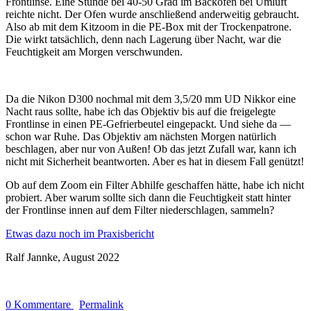
Frontlinse. Eine Stunde bei 40-50 Grad im Backofen bei Umluft
reichte nicht. Der Ofen wurde anschließend anderweitig gebraucht.
Also ab mit dem Kitzoom in die PE-Box mit der Trockenpatrone.
Die wirkt tatsächlich, denn nach Lagerung über Nacht, war die
Feuchtigkeit am Morgen verschwunden.
Da die Nikon D300 nochmal mit dem 3,5/20 mm UD Nikkor eine
Nacht raus sollte, habe ich das Objektiv bis auf die freigelegte
Frontlinse in einen PE-Gefrierbeutel eingepackt. Und siehe da —
schon war Ruhe. Das Objektiv am nächsten Morgen natürlich
beschlagen, aber nur von Außen! Ob das jetzt Zufall war, kann ich
nicht mit Sicherheit beantworten. Aber es hat in diesem Fall genützt!
Ob auf dem Zoom ein Filter Abhilfe geschaffen hätte, habe ich nicht
probiert. Aber warum sollte sich dann die Feuchtigkeit statt hinter
der Frontlinse innen auf dem Filter niederschlagen, sammeln?
Etwas dazu noch im Praxisbericht
Ralf Jannke, August 2022
0 Kommentare
Permalink