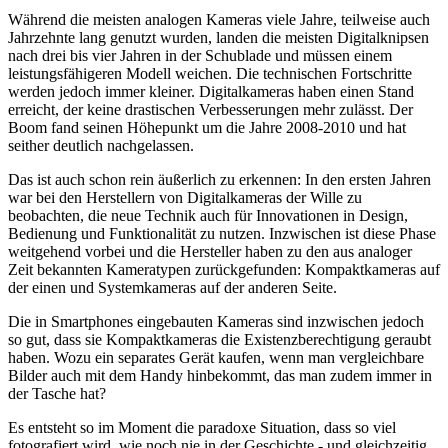
Während die meisten analogen Kameras viele Jahre, teilweise auch
Jahrzehnte lang genutzt wurden, landen die meisten Digitalknipsen
nach drei bis vier Jahren in der Schublade und müssen einem
leistungsfähigeren Modell weichen. Die technischen Fortschritte
werden jedoch immer kleiner. Digitalkameras haben einen Stand
erreicht, der keine drastischen Verbesserungen mehr zulässt. Der
Boom fand seinen Höhepunkt um die Jahre 2008-2010 und hat
seither deutlich nachgelassen.
Das ist auch schon rein äußerlich zu erkennen: In den ersten Jahren
war bei den Herstellern von Digitalkameras der Wille zu
beobachten, die neue Technik auch für Innovationen in Design,
Bedienung und Funktionalität zu nutzen. Inzwischen ist diese Phase
weitgehend vorbei und die Hersteller haben zu den aus analoger
Zeit bekannten Kameratypen zurückgefunden: Kompaktkameras auf
der einen und Systemkameras auf der anderen Seite.
Die in Smartphones eingebauten Kameras sind inzwischen jedoch
so gut, dass sie Kompaktkameras die Existenzberechtigung geraubt
haben. Wozu ein separates Gerät kaufen, wenn man vergleichbare
Bilder auch mit dem Handy hinbekommt, das man zudem immer in
der Tasche hat?
Es entsteht so im Moment die paradoxe Situation, dass so viel
fotografiert wird, wie noch nie in der Geschichte - und gleichzeitig