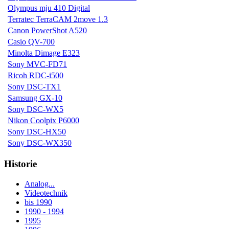
Olympus mju 410 Digital
Terratec TerraCAM 2move 1.3
Canon PowerShot A520
Casio QV-700
Minolta Dimage E323
Sony MVC-FD71
Ricoh RDC-i500
Sony DSC-TX1
Samsung GX-10
Sony DSC-WX5
Nikon Coolpix P6000
Sony DSC-HX50
Sony DSC-WX350
Historie
Analog...
Videotechnik
bis 1990
1990 - 1994
1995