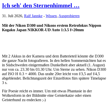
Ich seh' den Sternenhimmel …
31. Juli 2026,
Ralf Jannke
-
Wissen
,
Ausprobieren
Mit der Nikon D300 und Nikons erstem Retrofokus Nippon
Kogaku Japan NIKKOR-UD Auto 1:3.5 f=20mm
Mit 2 Akkus in der Kamera und dem Batterieteil könnte die D300
die ganze Nacht fotografieren. In den hellen Sommernächten hat es
in Südschweden einigermaßen Dunkelheit aber aktuell (1. August)
nur von ca. 23.30 bis 03.30 Uhr. Um Sterne zu sehen. Nikon D300
auf ISO H 0.3 = 4000. Das uralte 20er leicht von f/3,5 auf f/4,5
abgeblendet. Belichtungszeit der Einzelfotos fürs spätere Timelapse
3 s.
Für Poesie reicht es immer. Um mit etwas Phantasie in der
Wolkenform in der Bildmitte eine Geisterkatze oder einen
Geisterhund zu endecken ;-)