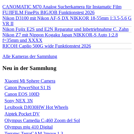
CANOMATIC M70 Analog Sucherkamera für Instamatic Film
FUJIFILM FinePix BIGJOB Funktionstest 2026
Nikon D3100 mit Nikon AF-S DX NIKKOR 18-55mm 1:3.5-5.6 G
VR II
Nikon Fujix E2S und E2N Reparatur und Inbetriebnahme C. Zahn
Nikon Z7 mit Nippon Kogaku Japan NIKKOR-S Auto 1:2.8
f=35mm und XXXX
RICOH Caplio 500G wide Funktionstest 2026
Alle Kameras der Sammlung
Neu in der Sammlung
Xiaomi Mi Sphere Camera
Canon PowerShot S1 IS
Canon EOS 100D
Sony NEX 3N
Lexibook DJ030HW Hot Wheels
Aiptek Pocket DV
Olympus Camedia C-460 Zoom del Sol
Olympus mju 410 Digital
Terratec TerraCAM 2move 1.3