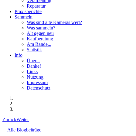
Verarbeitung
Reparatur
Praxisberichte
Sammeln
Was sind alte Kameras wert?
Was sammeln?
Alt gegen neu
Kaufberatung
Am Rande...
Statistik
Info
Über...
Danke!
Links
Nutzung
Impressum
Datenschutz
Zurück
Weiter
Alle Blogbeiträge