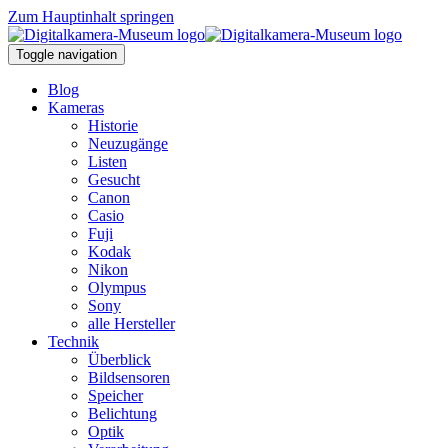
Zum Hauptinhalt springen
Toggle navigation
Blog
Kameras
Historie
Neuzugänge
Listen
Gesucht
Canon
Casio
Fuji
Kodak
Nikon
Olympus
Sony
alle Hersteller
Technik
Überblick
Bildsensoren
Speicher
Belichtung
Optik