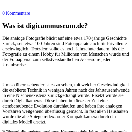
0 Kommentare
Was ist digicammuseum.de?
Die analoge Fotografie blickt auf eine etwa 170-jährige Geschichte
zurück, seit etwa 100 Jahren sind Fotoapparate auch für Privatleute
erschwinglich. Trotzdem sollte es noch Jahrzehnte dauern, bis die
Fotografie zu einem Hobby für Millionen von Menschen wurde und
der Fotoapparat zum selbstverständlichen Accessoire jeder
Urlaubsreise.
Um so überraschender ist es zu sehen, mit welcher Geschwindigkeit
die etablierte Technik in wenigen Jahren nach der Jahrtausendwende
in eine Nischenexistenz zurückgedrängt wurde. Ersetzt wurde sie
durch Digitalkameras. Diese haben in kürzester Zeit eine
atemberaubende Evolution durchlaufen und haben ihre analogen
Vorfahren weitgehend überflüssig gemacht. In fast allen Haushalten
wurde die alte Spiegelreflex- oder Kompaktkamera durch ein
digitales Modell ersetzt.
Während die meisten analogen Kameras viele Jahre, teilweise auch