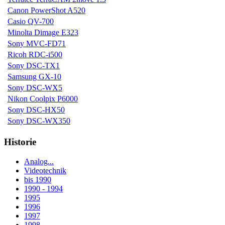
Canon PowerShot A520
Casio QV-700
Minolta Dimage E323
Sony MVC-FD71
Ricoh RDC-i500
Sony DSC-TX1
Samsung GX-10
Sony DSC-WX5
Nikon Coolpix P6000
Sony DSC-HX50
Sony DSC-WX350
Historie
Analog...
Videotechnik
bis 1990
1990 - 1994
1995
1996
1997
1998