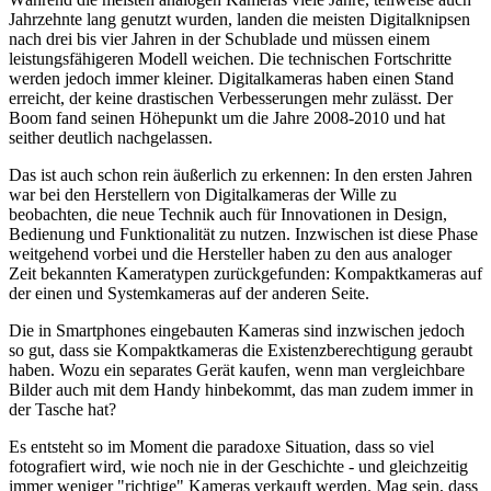
Jahrzehnte lang genutzt wurden, landen die meisten Digitalknipsen
nach drei bis vier Jahren in der Schublade und müssen einem
leistungsfähigeren Modell weichen. Die technischen Fortschritte
werden jedoch immer kleiner. Digitalkameras haben einen Stand
erreicht, der keine drastischen Verbesserungen mehr zulässt. Der
Boom fand seinen Höhepunkt um die Jahre 2008-2010 und hat
seither deutlich nachgelassen.
Das ist auch schon rein äußerlich zu erkennen: In den ersten Jahren
war bei den Herstellern von Digitalkameras der Wille zu
beobachten, die neue Technik auch für Innovationen in Design,
Bedienung und Funktionalität zu nutzen. Inzwischen ist diese Phase
weitgehend vorbei und die Hersteller haben zu den aus analoger
Zeit bekannten Kameratypen zurückgefunden: Kompaktkameras auf
der einen und Systemkameras auf der anderen Seite.
Die in Smartphones eingebauten Kameras sind inzwischen jedoch
so gut, dass sie Kompaktkameras die Existenzberechtigung geraubt
haben. Wozu ein separates Gerät kaufen, wenn man vergleichbare
Bilder auch mit dem Handy hinbekommt, das man zudem immer in
der Tasche hat?
Es entsteht so im Moment die paradoxe Situation, dass so viel
fotografiert wird, wie noch nie in der Geschichte - und gleichzeitig
immer weniger "richtige" Kameras verkauft werden. Mag sein, dass