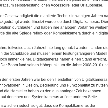
at zum selbstverständlichen Accessoire jeder Urlaubsreise.
er Geschwindigkeit die etablierte Technik in wenigen Jahren n
kgedrängt wurde. Ersetzt wurde sie durch Digitalkameras. Die
olution durchlaufen und haben ihre analogen Vorfahren weitge
rde die alte Spiegelreflex- oder Kompaktkamera durch ein digita
re, teilweise auch Jahrzehnte lang genutzt wurden, landen di
n in der Schublade und müssen einem leistungsfähigeren Modell
doch immer kleiner. Digitalkameras haben einen Stand erreicht,
. Der Boom fand seinen Höhepunkt um die Jahre 2008-2010 und
n den ersten Jahren war bei den Herstellern von Digitalkameras
Innovationen in Design, Bedienung und Funktionalität zu nutzen
nd die Hersteller haben zu den aus analoger Zeit bekannten
uf der einen und Systemkameras auf der anderen Seite.
nzwischen jedoch so gut, dass sie Kompaktkameras die