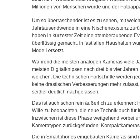
Millionen von Menschen wurde und der Fotoappar
Um so überraschender ist es zu sehen, mit welch
Jahrtausendwende in eine Nischenexistenz zurüc
haben in kürzester Zeit eine atemberaubende Ev
überflüssig gemacht. In fast allen Haushalten wu
Modell ersetzt.
Während die meisten analogen Kameras viele Jah
meisten Digitalknipsen nach drei bis vier Jahre
weichen. Die technischen Fortschritte werden je
keine drastischen Verbesserungen mehr zulässt
seither deutlich nachgelassen.
Das ist auch schon rein äußerlich zu erkennen: I
Wille zu beobachten, die neue Technik auch für 
Inzwischen ist diese Phase weitgehend vorbei u
Kameratypen zurückgefunden: Kompaktkameras a
Die in Smartphones eingebauten Kameras sind i