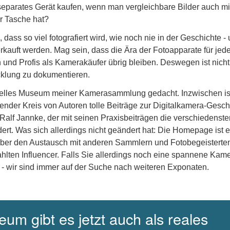
eparates Gerät kaufen, wenn man vergleichbare Bilder auch m
r Tasche hat?
dass so viel fotografiert wird, wie noch nie in der Geschichte -
erkauft werden. Mag sein, dass die Ära der Fotoapparate für je
und Profis als Kamerakäufer übrig bleiben. Deswegen ist nicht
icklung zu dokumentieren.
uelles Museum meiner Kamerasammlung gedacht. Inzwischen is
nder Kreis von Autoren tolle Beiträge zur Digitalkamera-Gesch
 Ralf Jannke, der mit seinen Praxisbeiträgen die verschiedenste
dert. Was sich allerdings nicht geändert hat: Die Homepage ist e
über den Austausch mit anderen Sammlern und Fotobegeisterte
hlten Influencer. Falls Sie allerdings noch eine spannene Kam
 - wir sind immer auf der Suche nach weiteren Exponaten.
um gibt es jetzt auch als reales