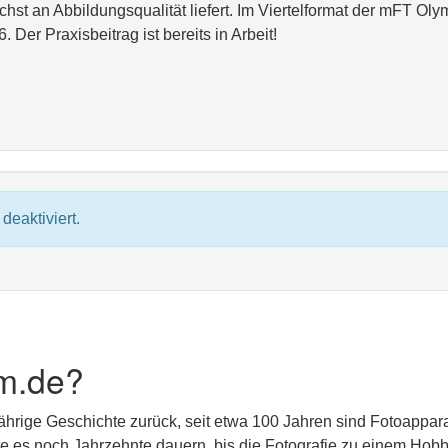
hst an Abbildungsqualität liefert. Im Viertelformat der mFT Ol
Der Praxisbeitrag ist bereits in Arbeit!
deaktiviert.
m.de?
jährige Geschichte zurück, seit etwa 100 Jahren sind Fotoappar
lte es noch Jahrzehnte dauern, bis die Fotografie zu einem Hobb