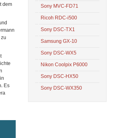
it dem
Sony MVC-FD71
Ricoh RDC-i500
 und
Sony DSC-TX1
dermann
 zu
Samsung GX-10
Sony DSC-WX5
t
ichte
Nikon Coolpix P6000
n
Sony DSC-HX50
in
n. Es
Sony DSC-WX350
era