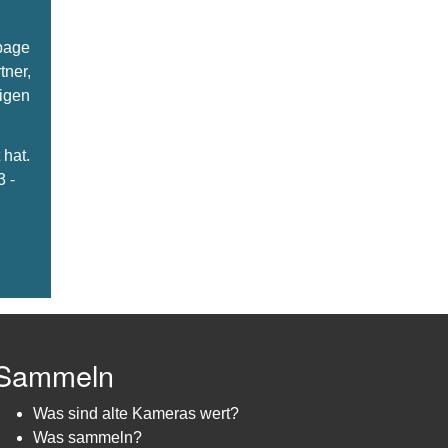
epage
tner,
ligen
hat.
3 -
Sammeln
Was sind alte Kameras wert?
Was sammeln?