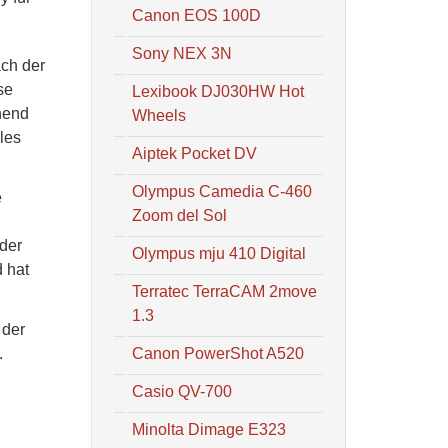
Canon EOS 100D
Sony NEX 3N
ach der
se
Lexibook DJ030HW Hot
hend
Wheels
les
Aiptek Pocket DV
Olympus Camedia C-460
e
Zoom del Sol
 der
Olympus mju 410 Digital
 hat
Terratec TerraCAM 2move
1.3
 der
.
Canon PowerShot A520
Casio QV-700
Minolta Dimage E323