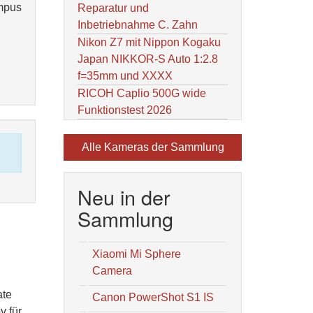
ympus
Reparatur und
Inbetriebnahme C. Zahn
Nikon Z7 mit Nippon Kogaku
Japan NIKKOR-S Auto 1:2.8
f=35mm und XXXX
RICOH Caplio 500G wide
Funktionstest 2026
Alle Kameras der Sammlung
Neu in der
Sammlung
Xiaomi Mi Sphere
Camera
ate
Canon PowerShot S1 IS
y für