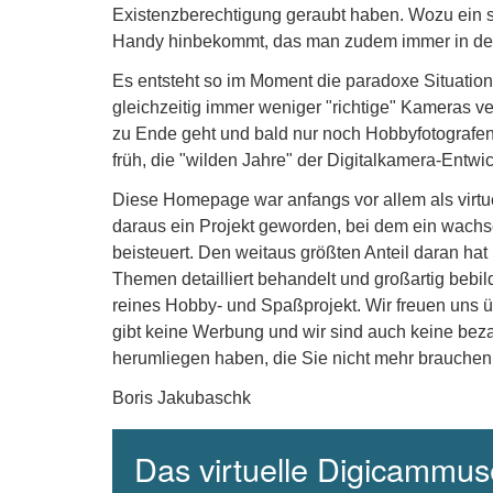
Existenzberechtigung geraubt haben. Wozu ein s
Handy hinbekommt, das man zudem immer in de
Es entsteht so im Moment die paradoxe Situation, 
gleichzeitig immer weniger "richtige" Kameras v
zu Ende geht und bald nur noch Hobbyfotografen 
früh, die "wilden Jahre" der Digitalkamera-Entw
Diese Homepage war anfangs vor allem als virt
daraus ein Projekt geworden, bei dem ein wachse
beisteuert. Den weitaus größten Anteil daran hat
Themen detailliert behandelt und großartig bebil
reines Hobby- und Spaßprojekt. Wir freuen uns 
gibt keine Werbung und wir sind auch keine beza
herumliegen haben, die Sie nicht mehr brauchen
Boris Jakubaschk
Das virtuelle Digicammuse