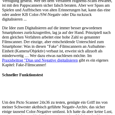
Verfügung gestellt. Wer bei dem Verfahren Highend-Scans erwartet,
ist mit den Pappscannern sicher falsch beraten. Aber wer Spass am
Spielen und Auffrischen von alten Erinnerungen hat, kann das eine
oder andere KB Color-/SW-Negativ oder Dia ruckzuck
digitalisieren ...
Die Idee zum Digitalisieren auf die immer besser gewordenen
Smartphones zurückzugreifen, lag ja auf der Hand. Prinzipiell nach
dem gleichen Verfahren arbeitet eine hohe Zahl so genannter
Filmscanner. Der einzige, aber entscheidende Unterschied zum
Smartphone: Was in diesen "Fake"-Filmscannern an Aufnahme-
Einheit (Kamera/Objektiv) verbaut ist, erweist sich allzuoft als
minderwertig … Wer dazu etwas nachlesen möchte. Im
Praxisbeitrag "Dias und Negative digitalisieren
gibt es ein eigenes
Kapitel: Fake-Filmscanner!
Schneller Funktionstest
Um den Picto Scanner 24x36 zu testen, genügte ein Griff ins von
meiner Schwester akribisch geführte Negativ-Archiv, das sicher
einige tausend Color-Negative umfasst. Ich hatte da aber keine Lust,