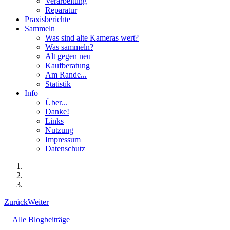
Verarbeitung
Reparatur
Praxisberichte
Sammeln
Was sind alte Kameras wert?
Was sammeln?
Alt gegen neu
Kaufberatung
Am Rande...
Statistik
Info
Über...
Danke!
Links
Nutzung
Impressum
Datenschutz
Zurück
Weiter
Alle Blogbeiträge