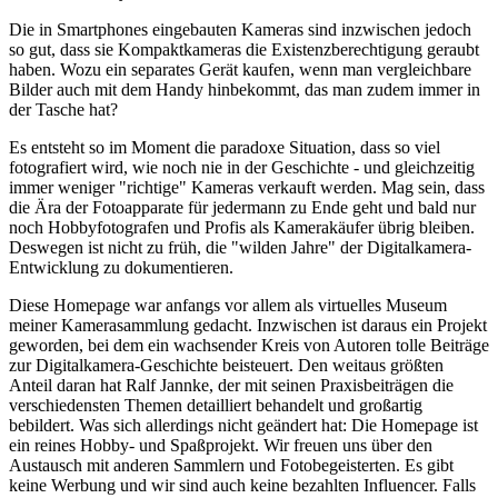
Die in Smartphones eingebauten Kameras sind inzwischen jedoch
so gut, dass sie Kompaktkameras die Existenzberechtigung geraubt
haben. Wozu ein separates Gerät kaufen, wenn man vergleichbare
Bilder auch mit dem Handy hinbekommt, das man zudem immer in
der Tasche hat?
Es entsteht so im Moment die paradoxe Situation, dass so viel
fotografiert wird, wie noch nie in der Geschichte - und gleichzeitig
immer weniger "richtige" Kameras verkauft werden. Mag sein, dass
die Ära der Fotoapparate für jedermann zu Ende geht und bald nur
noch Hobbyfotografen und Profis als Kamerakäufer übrig bleiben.
Deswegen ist nicht zu früh, die "wilden Jahre" der Digitalkamera-
Entwicklung zu dokumentieren.
Diese Homepage war anfangs vor allem als virtuelles Museum
meiner Kamerasammlung gedacht. Inzwischen ist daraus ein Projekt
geworden, bei dem ein wachsender Kreis von Autoren tolle Beiträge
zur Digitalkamera-Geschichte beisteuert. Den weitaus größten
Anteil daran hat Ralf Jannke, der mit seinen Praxisbeiträgen die
verschiedensten Themen detailliert behandelt und großartig
bebildert. Was sich allerdings nicht geändert hat: Die Homepage ist
ein reines Hobby- und Spaßprojekt. Wir freuen uns über den
Austausch mit anderen Sammlern und Fotobegeisterten. Es gibt
keine Werbung und wir sind auch keine bezahlten Influencer. Falls