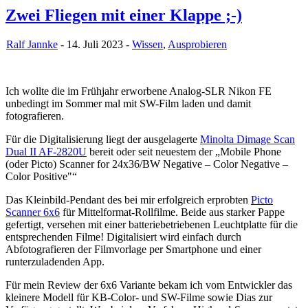
Zwei Fliegen mit einer Klappe ;-)
Ralf Jannke
- 14. Juli 2023 -
Wissen
,
Ausprobieren
Ich wollte die im Frühjahr erworbene Analog-SLR Nikon FE
unbedingt im Sommer mal mit SW-Film laden und damit
fotografieren.
Für die Digitalisierung liegt der ausgelagerte
Minolta Dimage Scan
Dual II AF-2820U
bereit oder seit neuestem der „Mobile Phone
(oder Picto) Scanner for 24x36/BW Negative – Color Negative –
Color Positive"“
Das Kleinbild-Pendant des bei mir erfolgreich erprobten
Picto
Scanner 6x6
für Mittelformat-Rollfilme. Beide aus starker Pappe
gefertigt, versehen mit einer batteriebetriebenen Leuchtplatte für die
entsprechenden Filme! Digitalisiert wird einfach durch
Abfotografieren der Filmvorlage per Smartphone und einer
runterzuladenden App.
Für mein Review der 6x6 Variante bekam ich vom Entwickler das
kleinere Modell für KB-Color- und SW-Filme sowie Dias zur