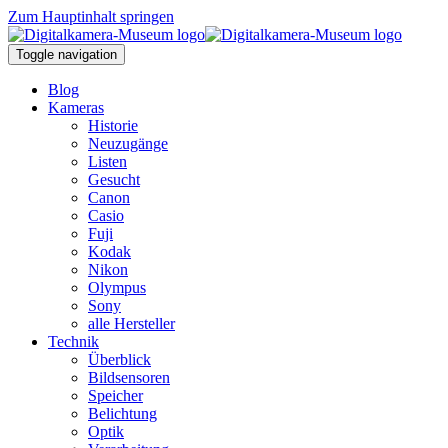
Zum Hauptinhalt springen
Toggle navigation
Blog
Kameras
Historie
Neuzugänge
Listen
Gesucht
Canon
Casio
Fuji
Kodak
Nikon
Olympus
Sony
alle Hersteller
Technik
Überblick
Bildsensoren
Speicher
Belichtung
Optik