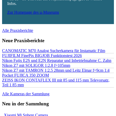
Infos.
Zur Homepage des µ-Museums
Alle Praxisberichte
Neue Praxisberichte
CANOMATIC M70 Analog Sucherkamera für Instamatic Film
FUJIFILM FinePix BIGJOB Funktionstest 2026
Nikon Fujix E2S und E2N Reparatur und Inbetriebnahme C. Zahn
Nikon Z7 mit SOLIGOR 1:2.8 f=105mm
Nikon Z7 mit TAMRON 1:2.5 28mm und Leitz Elmar f=9cm 1:4
Pocket FUJICA 350 ZOOM
ZEISS IKON CONTAFLEX III mit 85 und 115 mm Televorsatz,
Teil 1 85 mm
Alle Kameras der Sammlung
Neu in der Sammlung
Xiaomi Mi Sphere Camera