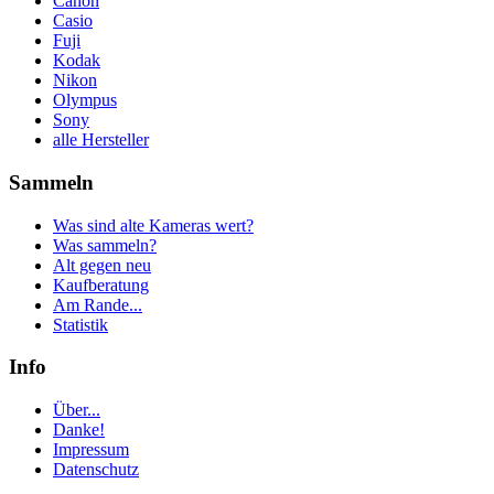
Canon
Casio
Fuji
Kodak
Nikon
Olympus
Sony
alle Hersteller
Sammeln
Was sind alte Kameras wert?
Was sammeln?
Alt gegen neu
Kaufberatung
Am Rande...
Statistik
Info
Über...
Danke!
Impressum
Datenschutz