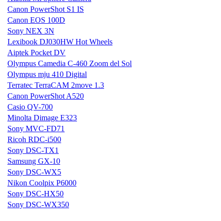
Canon PowerShot S1 IS
Canon EOS 100D
Sony NEX 3N
Lexibook DJ030HW Hot Wheels
Aiptek Pocket DV
Olympus Camedia C-460 Zoom del Sol
Olympus mju 410 Digital
Terratec TerraCAM 2move 1.3
Canon PowerShot A520
Casio QV-700
Minolta Dimage E323
Sony MVC-FD71
Ricoh RDC-i500
Sony DSC-TX1
Samsung GX-10
Sony DSC-WX5
Nikon Coolpix P6000
Sony DSC-HX50
Sony DSC-WX350