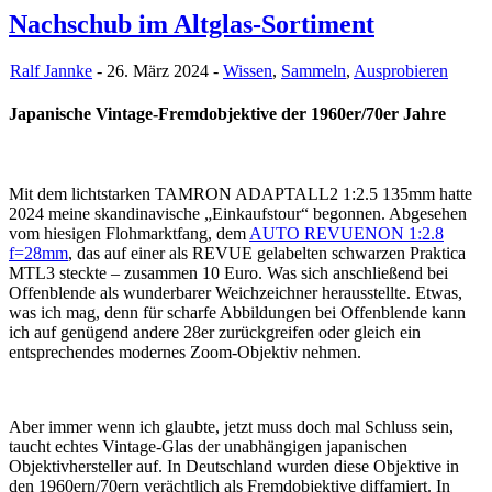
Nachschub im Altglas-Sortiment
Ralf Jannke
- 26. März 2024 -
Wissen
,
Sammeln
,
Ausprobieren
Japanische Vintage-Fremdobjektive der 1960er/70er Jahre
Mit dem lichtstarken TAMRON ADAPTALL2 1:2.5 135mm hatte
2024 meine skandinavische „Einkaufstour“ begonnen. Abgesehen
vom hiesigen Flohmarktfang, dem
AUTO REVUENON 1:2.8
f=28mm
, das auf einer als REVUE gelabelten schwarzen Praktica
MTL3 steckte – zusammen 10 Euro. Was sich anschließend bei
Offenblende als wunderbarer Weichzeichner herausstellte. Etwas,
was ich mag, denn für scharfe Abbildungen bei Offenblende kann
ich auf genügend andere 28er zurückgreifen oder gleich ein
entsprechendes modernes Zoom-Objektiv nehmen.
Aber immer wenn ich glaubte, jetzt muss doch mal Schluss sein,
taucht echtes Vintage-Glas der unabhängigen japanischen
Objektivhersteller auf. In Deutschland wurden diese Objektive in
den 1960ern/70ern verächtlich als Fremdobjektive diffamiert. In