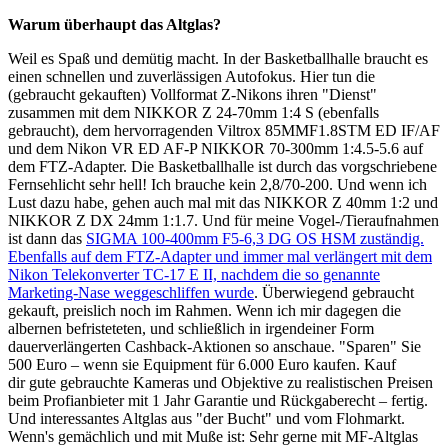
Warum überhaupt das Altglas?
Weil es Spaß und demütig macht. In der Basketballhalle braucht es
einen schnellen und zuverlässigen Autofokus. Hier tun die
(gebraucht gekauften) Vollformat Z-Nikons ihren "Dienst"
zusammen mit dem NIKKOR Z 24-70mm 1:4 S (ebenfalls
gebraucht), dem hervorragenden Viltrox 85MMF1.8STM ED IF/AF
und dem Nikon VR ED AF-P NIKKOR 70-300mm 1:4.5-5.6 auf
dem FTZ-Adapter. Die Basketballhalle ist durch das vorgschriebene
Fernsehlicht sehr hell! Ich brauche kein 2,8/70-200. Und wenn ich
Lust dazu habe, gehen auch mal mit das NIKKOR Z 40mm 1:2 und
NIKKOR Z DX 24mm 1:1.7. Und für meine Vogel-/Tieraufnahmen
ist dann das
SIGMA 100-400mm F5-6,3 DG OS HSM zuständig.
Ebenfalls auf dem FTZ-Adapter und immer mal verlängert mit dem
Nikon Telekonverter TC-17 E II, nachdem die so genannte
Marketing-Nase weggeschliffen wurde
. Überwiegend gebraucht
gekauft, preislich noch im Rahmen. Wenn ich mir dagegen die
albernen befristeteten, und schließlich in irgendeiner Form
dauerverlängerten Cashback-Aktionen so anschaue. "Sparen" Sie
500 Euro – wenn sie Equipment für 6.000 Euro kaufen. Kauf
dir gute gebrauchte Kameras und Objektive zu realistischen Preisen
beim Profianbieter mit 1 Jahr Garantie und Rückgaberecht – fertig.
Und interessantes Altglas aus "der Bucht" und vom Flohmarkt.
Wenn's gemächlich und mit Muße ist: Sehr gerne mit MF-Altglas