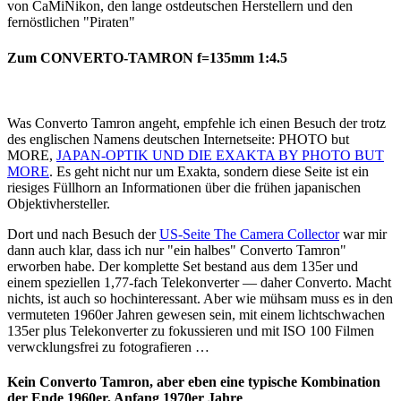
von CaMiNikon, den lange ostdeutschen Herstellern und den
fernöstlichen "Piraten"
Zum CONVERTO-TAMRON f=135mm 1:4.5
Was Converto Tamron angeht, empfehle ich einen Besuch der trotz
des englischen Namens deutschen Internetseite: PHOTO but
MORE,
JAPAN-OPTIK UND DIE EXAKTA BY PHOTO BUT
MORE
. Es geht nicht nur um Exakta, sondern diese Seite ist ein
riesiges Füllhorn an Informationen über die frühen japanischen
Objektivhersteller.
Dort und nach Besuch der
US-Seite The Camera Collector
war mir
dann auch klar, dass ich nur "ein halbes" Converto Tamron"
erworben habe. Der komplette Set bestand aus dem 135er und
einem speziellen 1,77-fach Telekonverter — daher Converto. Macht
nichts, ist auch so hochinteressant. Aber wie mühsam muss es in den
vermuteten 1960er Jahren gewesen sein, mit einem lichtschwachen
135er plus Telekonverter zu fokussieren und mit ISO 100 Filmen
verwcklungsfrei zu fotografieren …
Kein Converto Tamron, aber eben eine typische Kombination
der Ende 1960er, Anfang 1970er Jahre