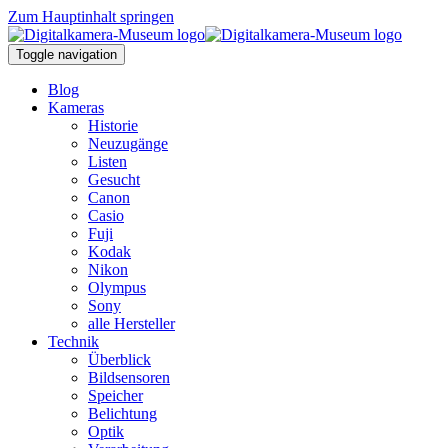
Zum Hauptinhalt springen
Toggle navigation
Blog
Kameras
Historie
Neuzugänge
Listen
Gesucht
Canon
Casio
Fuji
Kodak
Nikon
Olympus
Sony
alle Hersteller
Technik
Überblick
Bildsensoren
Speicher
Belichtung
Optik