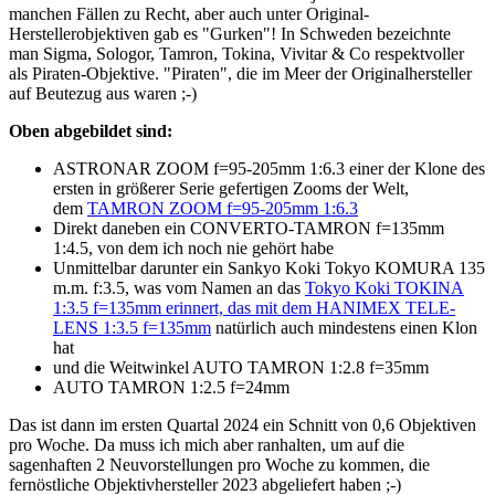
manchen Fällen zu Recht, aber auch unter Original-
Herstellerobjektiven gab es "Gurken"! In Schweden bezeichnte
man Sigma, Sologor, Tamron, Tokina, Vivitar & Co respektvoller
als Piraten-Objektive. "Piraten", die im Meer der Originalhersteller
auf Beutezug aus waren ;-)
Oben abgebildet sind:
ASTRONAR ZOOM f=95-205mm 1:6.3 einer der Klone des
ersten in größerer Serie gefertigen Zooms der Welt,
dem
TAMRON ZOOM f=95-205mm 1:6.3
Direkt daneben ein CONVERTO-TAMRON f=135mm
1:4.5, von dem ich noch nie gehört habe
Unmittelbar darunter ein Sankyo Koki Tokyo KOMURA 135
m.m. f:3.5, was vom Namen an das
Tokyo Koki TOKINA
1:3.5 f=135mm erinnert, das mit dem HANIMEX TELE-
LENS 1:3.5 f=135mm
natürlich auch mindestens einen Klon
hat
und die Weitwinkel AUTO TAMRON 1:2.8 f=35mm
AUTO TAMRON 1:2.5 f=24mm
Das ist dann im ersten Quartal 2024 ein Schnitt von 0,6 Objektiven
pro Woche. Da muss ich mich aber ranhalten, um auf die
sagenhaften 2 Neuvorstellungen pro Woche zu kommen, die
fernöstliche Objektivhersteller 2023 abgeliefert haben ;-)