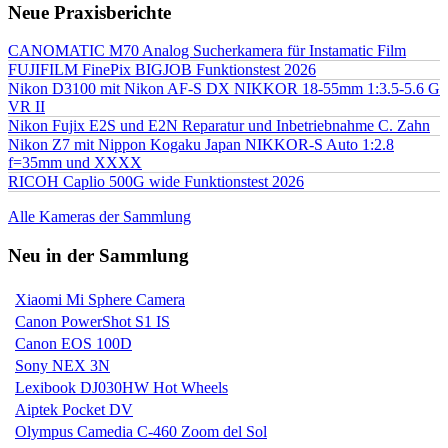
Neue Praxisberichte
CANOMATIC M70 Analog Sucherkamera für Instamatic Film
FUJIFILM FinePix BIGJOB Funktionstest 2026
Nikon D3100 mit Nikon AF-S DX NIKKOR 18-55mm 1:3.5-5.6 G
VR II
Nikon Fujix E2S und E2N Reparatur und Inbetriebnahme C. Zahn
Nikon Z7 mit Nippon Kogaku Japan NIKKOR-S Auto 1:2.8
f=35mm und XXXX
RICOH Caplio 500G wide Funktionstest 2026
Alle Kameras der Sammlung
Neu in der Sammlung
Xiaomi Mi Sphere Camera
Canon PowerShot S1 IS
Canon EOS 100D
Sony NEX 3N
Lexibook DJ030HW Hot Wheels
Aiptek Pocket DV
Olympus Camedia C-460 Zoom del Sol