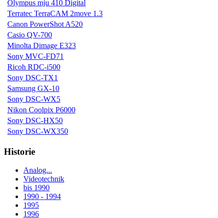
Olympus mju 410 Digital
Terratec TerraCAM 2move 1.3
Canon PowerShot A520
Casio QV-700
Minolta Dimage E323
Sony MVC-FD71
Ricoh RDC-i500
Sony DSC-TX1
Samsung GX-10
Sony DSC-WX5
Nikon Coolpix P6000
Sony DSC-HX50
Sony DSC-WX350
Historie
Analog...
Videotechnik
bis 1990
1990 - 1994
1995
1996