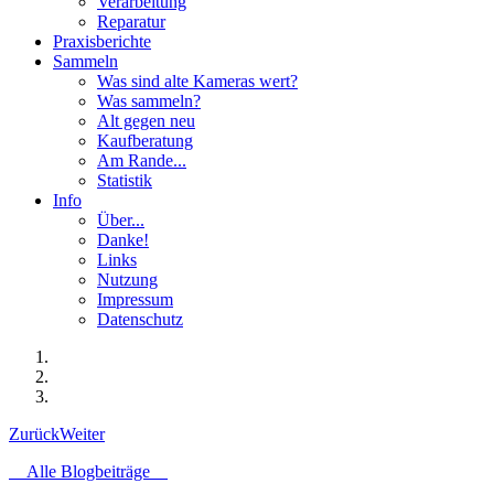
Verarbeitung
Reparatur
Praxisberichte
Sammeln
Was sind alte Kameras wert?
Was sammeln?
Alt gegen neu
Kaufberatung
Am Rande...
Statistik
Info
Über...
Danke!
Links
Nutzung
Impressum
Datenschutz
Zurück
Weiter
Alle Blogbeiträge