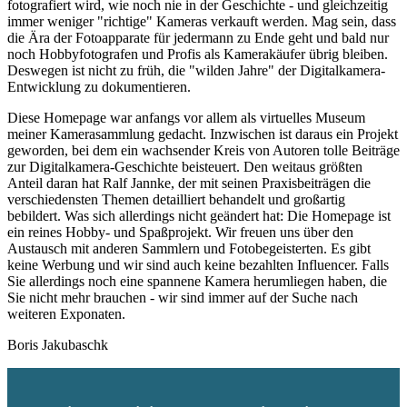
fotografiert wird, wie noch nie in der Geschichte - und gleichzeitig
immer weniger "richtige" Kameras verkauft werden. Mag sein, dass
die Ära der Fotoapparate für jedermann zu Ende geht und bald nur
noch Hobbyfotografen und Profis als Kamerakäufer übrig bleiben.
Deswegen ist nicht zu früh, die "wilden Jahre" der Digitalkamera-
Entwicklung zu dokumentieren.
Diese Homepage war anfangs vor allem als virtuelles Museum
meiner Kamerasammlung gedacht. Inzwischen ist daraus ein Projekt
geworden, bei dem ein wachsender Kreis von Autoren tolle Beiträge
zur Digitalkamera-Geschichte beisteuert. Den weitaus größten
Anteil daran hat Ralf Jannke, der mit seinen Praxisbeiträgen die
verschiedensten Themen detailliert behandelt und großartig
bebildert. Was sich allerdings nicht geändert hat: Die Homepage ist
ein reines Hobby- und Spaßprojekt. Wir freuen uns über den
Austausch mit anderen Sammlern und Fotobegeisterten. Es gibt
keine Werbung und wir sind auch keine bezahlten Influencer. Falls
Sie allerdings noch eine spannene Kamera herumliegen haben, die
Sie nicht mehr brauchen - wir sind immer auf der Suche nach
weiteren Exponaten.
Boris Jakubaschk