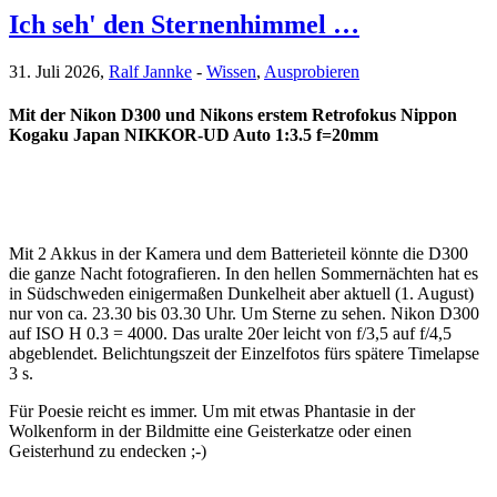
Ich seh' den Sternenhimmel …
31. Juli 2026,
Ralf Jannke
-
Wissen
,
Ausprobieren
Mit der Nikon D300 und Nikons erstem Retrofokus Nippon
Kogaku Japan NIKKOR-UD Auto 1:3.5 f=20mm
Mit 2 Akkus in der Kamera und dem Batterieteil könnte die D300
die ganze Nacht fotografieren. In den hellen Sommernächten hat es
in Südschweden einigermaßen Dunkelheit aber aktuell (1. August)
nur von ca. 23.30 bis 03.30 Uhr. Um Sterne zu sehen. Nikon D300
auf ISO H 0.3 = 4000. Das uralte 20er leicht von f/3,5 auf f/4,5
abgeblendet. Belichtungszeit der Einzelfotos fürs spätere Timelapse
3 s.
Für Poesie reicht es immer. Um mit etwas Phantasie in der
Wolkenform in der Bildmitte eine Geisterkatze oder einen
Geisterhund zu endecken ;-)