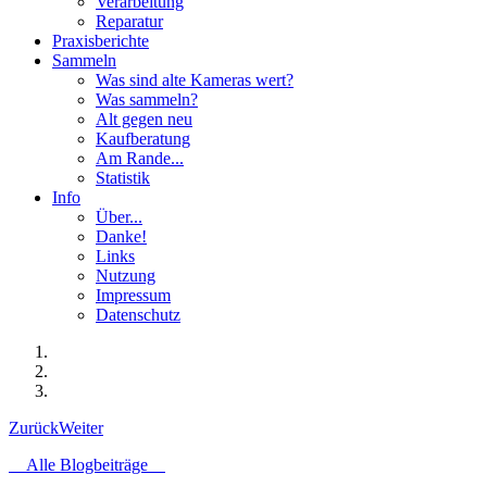
Verarbeitung
Reparatur
Praxisberichte
Sammeln
Was sind alte Kameras wert?
Was sammeln?
Alt gegen neu
Kaufberatung
Am Rande...
Statistik
Info
Über...
Danke!
Links
Nutzung
Impressum
Datenschutz
Zurück
Weiter
Alle Blogbeiträge