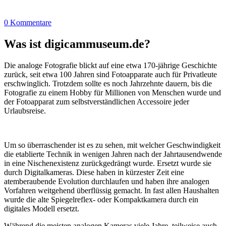
0 Kommentare
Was ist digicammuseum.de?
Die analoge Fotografie blickt auf eine etwa 170-jährige Geschichte
zurück, seit etwa 100 Jahren sind Fotoapparate auch für Privatleute
erschwinglich. Trotzdem sollte es noch Jahrzehnte dauern, bis die
Fotografie zu einem Hobby für Millionen von Menschen wurde und
der Fotoapparat zum selbstverständlichen Accessoire jeder
Urlaubsreise.
Um so überraschender ist es zu sehen, mit welcher Geschwindigkeit
die etablierte Technik in wenigen Jahren nach der Jahrtausendwende
in eine Nischenexistenz zurückgedrängt wurde. Ersetzt wurde sie
durch Digitalkameras. Diese haben in kürzester Zeit eine
atemberaubende Evolution durchlaufen und haben ihre analogen
Vorfahren weitgehend überflüssig gemacht. In fast allen Haushalten
wurde die alte Spiegelreflex- oder Kompaktkamera durch ein
digitales Modell ersetzt.
Während die meisten analogen Kameras viele Jahre, teilweise auch