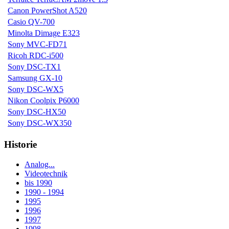
Canon PowerShot A520
Casio QV-700
Minolta Dimage E323
Sony MVC-FD71
Ricoh RDC-i500
Sony DSC-TX1
Samsung GX-10
Sony DSC-WX5
Nikon Coolpix P6000
Sony DSC-HX50
Sony DSC-WX350
Historie
Analog...
Videotechnik
bis 1990
1990 - 1994
1995
1996
1997
1998