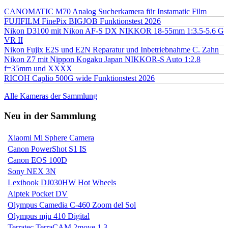
CANOMATIC M70 Analog Sucherkamera für Instamatic Film
FUJIFILM FinePix BIGJOB Funktionstest 2026
Nikon D3100 mit Nikon AF-S DX NIKKOR 18-55mm 1:3.5-5.6 G
VR II
Nikon Fujix E2S und E2N Reparatur und Inbetriebnahme C. Zahn
Nikon Z7 mit Nippon Kogaku Japan NIKKOR-S Auto 1:2.8
f=35mm und XXXX
RICOH Caplio 500G wide Funktionstest 2026
Alle Kameras der Sammlung
Neu in der Sammlung
Xiaomi Mi Sphere Camera
Canon PowerShot S1 IS
Canon EOS 100D
Sony NEX 3N
Lexibook DJ030HW Hot Wheels
Aiptek Pocket DV
Olympus Camedia C-460 Zoom del Sol
Olympus mju 410 Digital
Terratec TerraCAM 2move 1.3