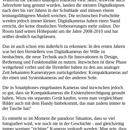
Jahrzehnte lang genutzt wurden, landen die meisten Digitalknipsen
nach drei bis vier Jahren in der Schublade und müssen einem
leistungsfähigeren Modell weichen. Die technischen Fortschritte
werden jedoch immer kleiner. Digitalkameras haben einen Stand
erreicht, der keine drastischen Verbesserungen mehr zulässt. Der
Boom fand seinen Höhepunkt um die Jahre 2008-2010 und hat
seither deutlich nachgelassen.
Das ist auch schon rein äußerlich zu erkennen: In den ersten Jahren
war bei den Herstellern von Digitalkameras der Wille zu
beobachten, die neue Technik auch für Innovationen in Design,
Bedienung und Funktionalität zu nutzen. Inzwischen ist diese Phase
weitgehend vorbei und die Hersteller haben zu den aus analoger
Zeit bekannten Kameratypen zurückgefunden: Kompaktkameras auf
der einen und Systemkameras auf der anderen Seite.
Die in Smartphones eingebauten Kameras sind inzwischen jedoch
so gut, dass sie Kompaktkameras die Existenzberechtigung geraubt
haben. Wozu ein separates Gerät kaufen, wenn man vergleichbare
Bilder auch mit dem Handy hinbekommt, das man zudem immer in
der Tasche hat?
Es entsteht so im Moment die paradoxe Situation, dass so viel
fotografiert wird, wie noch nie in der Geschichte - und gleichzeitig
immer weniger "richtige" Kameras verkauft werden. Mag sein, dass