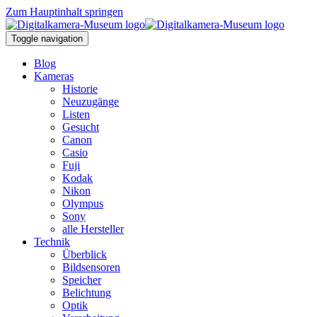
Zum Hauptinhalt springen
Toggle navigation
Blog
Kameras
Historie
Neuzugänge
Listen
Gesucht
Canon
Casio
Fuji
Kodak
Nikon
Olympus
Sony
alle Hersteller
Technik
Überblick
Bildsensoren
Speicher
Belichtung
Optik